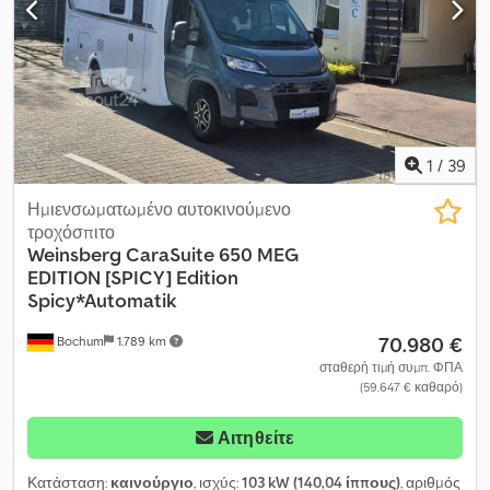
1
/
39
Ημιενσωματωμένο αυτοκινούμενο
τροχόσπιτο
Weinsberg
CaraSuite 650 MEG
EDITION [SPICY] Edition
Spicy*Automatik
70.980 €
Bochum
1.789 km
σταθερή τιμή συμπ. ΦΠΑ
(59.647 € καθαρό)
Αιτηθείτε
Κατάσταση:
καινούργιο
, ισχύς:
103 kW (140,04 ίππους)
, αριθμός