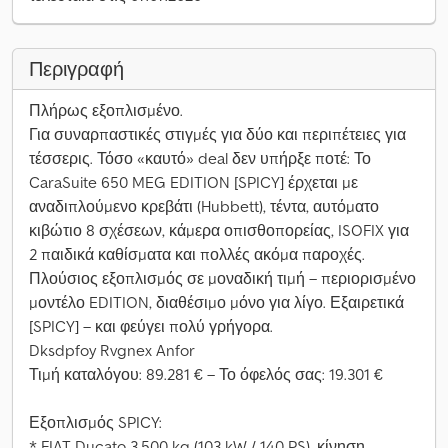
Περιγραφή
Πλήρως εξοπλισμένο.
Για συναρπαστικές στιγμές για δύο και περιπέτειες για
τέσσερις. Τόσο «καυτό» deal δεν υπήρξε ποτέ: Το
CaraSuite 650 MEG EDITION [SPICY] έρχεται με
αναδιπλούμενο κρεβάτι (Hubbett), τέντα, αυτόματο
κιβώτιο 8 σχέσεων, κάμερα οπισθοπορείας, ISOFIX για
2 παιδικά καθίσματα και πολλές ακόμα παροχές.
Πλούσιος εξοπλισμός σε μοναδική τιμή – περιορισμένο
μοντέλο EDITION, διαθέσιμο μόνο για λίγο. Εξαιρετικά
[SPICY] – και φεύγει πολύ γρήγορα.
Dksdpfoy Rvgnex Anfor
Τιμή καταλόγου: 89.281 € – Το όφελός σας: 19.301 €
Εξοπλισμός SPICY:
* FIAT Ducato 3.500 kg (103 kW / 140 PS), κίνηση