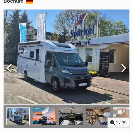
Bochum
1
/
39