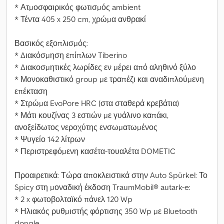
* Ατμοσφαιρικός φωτισμός ambient
* Τέντα 405 x 250 cm, χρώμα ανθρακί
Βασικός εξοπλισμός:
* Διακόσμηση επίπλων Tiberino
* Διακοσμητικές λωρίδες εν μέρει από αληθινό ξύλο
* Μονοκαθιστικό group με τραπέζι και αναδιπλούμενη
επέκταση
* Στρώμα EvoPore HRC (στα σταθερά κρεβάτια)
* Μάτι κουζίνας 3 εστιών με γυάλινο καπάκι,
ανοξείδωτος νεροχύτης ενσωματωμένος
* Ψυγείο 142 λίτρων
* Περιστρεφόμενη κασέτα-τουαλέτα DOMETIC
Προαιρετικά: Τώρα αποκλειστικά στην Auto Spürkel: Το
Spicy στη μοναδική έκδοση TraumMobil® autark-e:
* 2 x φωτοβολταϊκό πάνελ 120 Wp
* Ηλιακός ρυθμιστής φόρτισης 350 Wp με Bluetooth
dongle