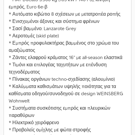
εμπρός, Euro 6e-β
* Αυτόματο κιβώτιο 8 σχέσεων με μετατροπέα ροπής
* Ενισχυμένοι άξονες και σύστημα φρένων
* Σασί βαμμένο: Lanzarote Grey
* Αεροτομές (skid plate)
* Εμπρός προφυλακτήρας βαμμένος στο χρώμα του
αμαξώματος
* Ζάντες ελαφρού κράματος 16” με all-season ελαστικά
* Τιμόνι και επιλογέας ταχυτήτων με επένδυση
τεχνοδέρματος
* Πίνακας οργάνων techno-σχεδίασης (αλουμίνιο)
* Καλύμματα καθισμάτων υψηλής ποιότητας για τα
καθίσματα οδηγού/συνοδηγού σε design WEINSBERG
Wohnwelt
* Συστήματα συσκότισης εμπρός και πλευρικών
παραθύρων
* Ηλεκτρικό χειρόφρενο
* Προβολείς ομίχλης με φώτα στροφής