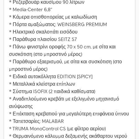
* Ρεζερβουάρ καυσίμου 90 λίτρων
* Media-Center 6,8”
* Κάμερα οπισθοπορείας με καλωδίωση
* Πόρτα αμαξώματος: WEINSBERG PREMIUM
* Ηλεκτρικό σκαλοπάτι εισόδου
* Παράθυρα πλαισίου SEITZ S7
* Πάνω φινιστρίνι οροφής 70 x 50 cm, με σίτα και
συσκότιση (στο μπροστινό μέρος)
* Παράθυρο εξαερισμού, με σίτα και συσκότιση (στο
μπροστινό μέρος)
* Ειδικά αυτοκόλλητα EDITION [SPICY]
* Μεταλλικά κλείστρα επίπλων
* Σύστημα ISOFIX (2 παιδικά καθίσματα)
* Αναδιπλούμενο κρεβάτι με εξελιγμένο μηχανισμό
ανύψωσης
* Επέκταση κρεβατιού για μεγαλύτερη επιφάνεια ύπνου
* Ταπετσαρίες: MALABAR
* TRUMA MonoControl CS (με φίλτρο αερίου)
* Θερμαινόμενο κάλυμμα δεξαμενής ακάθαρτου νερού