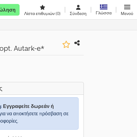
ώληση
Γλώσσα
Λίστα επιθυμιών
(0)
Σύνδεση
Μενού
pt. Autark-e*
ς
η:
Εγγραφείτε δωρεάν ή
για να αποκτήσετε πρόσβαση σε
ροφορίες.