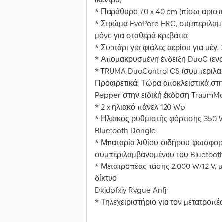
* Παράθυρο 70 x 40 cm (πίσω αριστ
* Στρώμα EvoPore HRC, συμπεριλαμ
μόνο για σταθερά κρεβάτια
* Συρτάρι για φιάλες αερίου για μέγ.
* Απομακρυσμένη ένδειξη DuoC (εν
* TRUMA DuoControl CS (συμπεριλα
Προαιρετικά: Τώρα αποκλειστικά στ
Pepper στην ειδική έκδοση TraumMob
* 2 x ηλιακό πάνελ 120 Wp
* Ηλιακός ρυθμιστής φόρτισης 350
Bluetooth Dongle
* Μπαταρία λιθίου-σιδήρου-φωσφορικο
συμπεριλαμβανομένου του Bluetoot
* Μετατροπέας τάσης 2.000 W/12 V, 
δίκτυο
Dkjdpfxjy Rvgue Anfjr
* Τηλεχειριστήριο για τον μετατροπέ