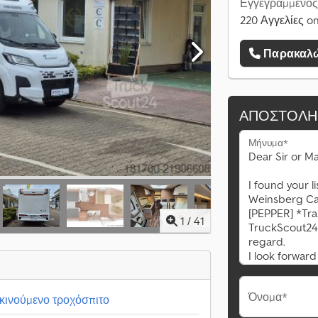
Εγγεγραμμένος
220 Αγγελίες on
Παρακαλώ
ΑΠΟΣΤΟΛΉ
Μήνυμα*
1
/
41
Όνομα*
ινούμενο τροχόσπιτο