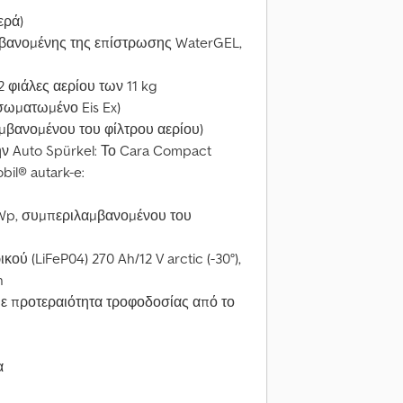
ερά)
βανομένης της επίστρωσης WaterGEL,
 2 φιάλες αερίου των 11 kg
σωματωμένο Eis Ex)
μβανομένου του φίλτρου αερίου)
ην Auto Spürkel: Το Cara Compact
il® autark-e:
 Wp, συμπεριλαμβανομένου του
ύ (LiFeP04) 270 Ah/12 V arctic (-30°),
h
με προτεραιότητα τροφοδοσίας από το
α