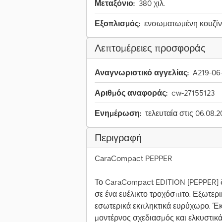
Μεταξόνιο:
380 χιλ.
Εξοπλισμός:
ενσωματωμένη κουζί
Λεπτομέρειες προσφοράς
Αναγνωριστικό αγγελίας:
A219-06
Αριθμός αναφοράς:
cw-27155123
Ενημέρωση:
τελευταία στις 06.08.
Περιγραφή
CaraCompact PEPPER
Το CaraCompact EDITION [PEPPER] δ
σε ένα ευέλικτο τροχόσπιτο. Εξωτερι
εσωτερικά εκπληκτικά ευρύχωρο. Έκ
μοντέρνος σχεδιασμός και ελκυστικά