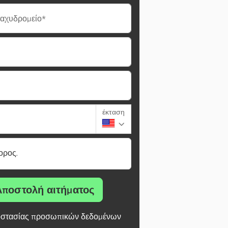
ταχυδρομείο*
έκταση
ορος.
Αποστολή αιτήματος
στασίας προσωπικών δεδομένων