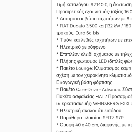
Τιμή καταλόγου: 92.140 €, η έκπτωση 
Προαιρετικός εξοπλισμός: (αξίας 16.0
* Αυτόματο κιβώτιο ταχυτήτων με 8 
* FIAT Ducato 3.500 kg (132 kW / 18
τροχούς, Euro 6e-bis
* Τιμόνι και λεβιές ταχυτήτων με ε
* Ηλεκτρικό χειρόφρενο
* Επιπλέον κλειδί οχήματος με τηλεχ
* Πλήρης φωτισμός LED (διπλές φώτ
* Πακέτο Lounge: Κλιματισμός καμπί
σχέση με τον χειροκίνητο κλιματισμό
Επαγωγική βάση φόρτισης
* Πακέτο Care-Drive - Advance: Σύσ
Πακέτο ασφαλείας FIAT / Προσαρμοζό
υπερκατασκευής: WEINSBERG EXKLUS
* Ηλεκτρική σκαλοπάτι εισόδου
* Παράθυρα πλαισίου SEITZ S7P
* Οροφή 40 x 40 cm, διαφανής, με π
(κέντρο)