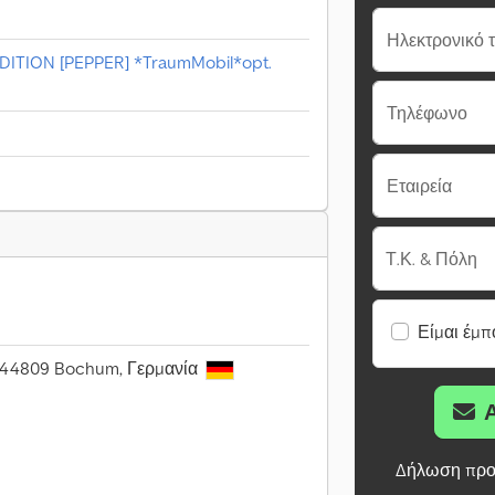
Ηλεκτρονικό 
ITION [PEPPER] *TraumMobil*opt.
Τηλέφωνο
Εταιρεία
Τ.Κ. & Πόλη
Είμαι έμπ
8, 44809 Bochum, Γερμανία
Δήλωση προ