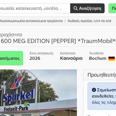
Αναζήτηση
Π
Ημιενσωματωμένα αυτοκινούμενα τροχόσπιτα
Κωδικός αγγελίας: A219-06-608
τροχόσπιτο
00 MEG EDITION [PEPPER] *TraumMobil*o
Έτος κατασκευής
Κατάσταση
Τοποθεσία
2026
Καινούριο
Bochum
αιτήματος
Προμηθευτή
Σημείωσ
συνδεθείτε,
όλες τις πλη