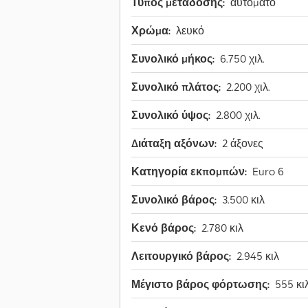
Τύπος μετάδοσης:
αυτόματο
Χρώμα:
λευκό
Συνολικό μήκος:
6.750 χιλ.
Συνολικό πλάτος:
2.200 χιλ.
Συνολικό ύψος:
2.800 χιλ.
Διάταξη αξόνων:
2 άξονες
Κατηγορία εκπομπών:
Euro 6
Συνολικό βάρος:
3.500 κιλ
Κενό βάρος:
2.780 κιλ
Λειτουργικό βάρος:
2.945 κιλ
Μέγιστο βάρος φόρτωσης:
555 κι