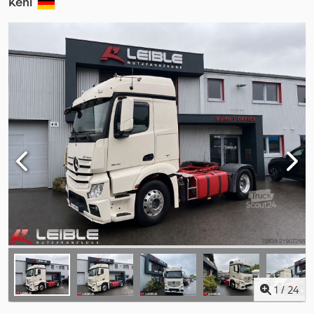
Kehl
1
/
24