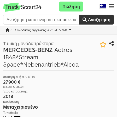
Πώληση
Αναζήτηση
/ ... / Κωδικός αγγελίας: A219-07-268
Τυπική μονάδα τράκτορα
MERCEDES-BENZ
Actros
1848*Stream
Space*Nebenantrieb*Alcoa
σταθερή τιμή συν ΦΠΑ
27.900 €
(33.201 € μικτό)
Έτος κατασκευής
2018
Κατάσταση
Μεταχειρισμένο
Τοποθεσία