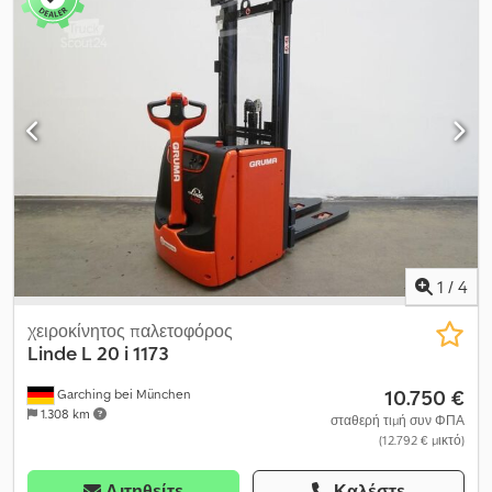
μπαταρίας:
24 V
, πλάτος πλαισίου ανυψωτικού:
580 χιλ.
, μήκος
περονών:
1.600 χιλ.
, κενό βάρος:
1.605 κιλ
, συνολικό ύψος:
1.920
χιλ.
, συνολικό μήκος:
2.560 χιλ.
, συνολικό πλάτος:
810 χιλ.
,
καύσιμο:
ηλεκτρισμός
, - Μπαταρία χωρίς Aquamatic - Φις
οχήματος REMA 160A - Κάθετη αλλαγή μπαταρίας - Αρχική
ανύψωση - Διάφορα, 580 / 1600 / 73 mm Dsdpfx Acey Tcqfjgewa -
Αργή κίνηση (Schleichfahrt) - LiftSpeedBooster - SoftLanding
(μαλακή προσγείωση) - Προστασία ιστού: Πολυκαρβονικό -
Έλεγχος πρόσβασης: Connect access RFID - Μεταφορά
δεδομένων μέσω Wifi - LSP 0.6
1
/
4
χειροκίνητος παλετοφόρος
Linde
L 20 i 1173
10.750 €
Garching bei München
1.308 km
σταθερή τιμή συν ΦΠΑ
(12.792 € μικτό)
Αιτηθείτε
Καλέστε