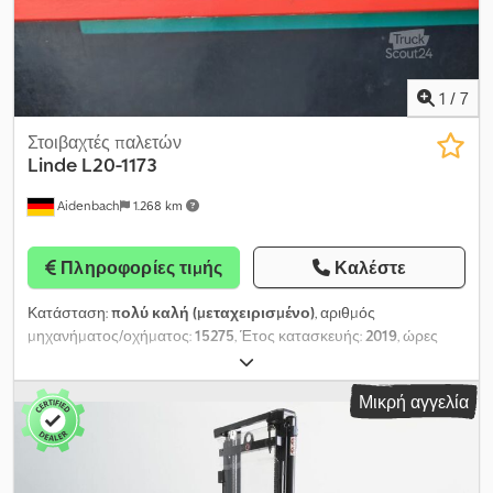
Προστασία ιστού: Πολυανθρακικό - Έλεγχος πρόσβασης:
Διακόπτης με κλειδί - LSP 0.6 Αναφορά: ANL1049751
1
/
7
Στοιβαχτές παλετών
Linde
L20-1173
Aidenbach
1.268 km
Πληροφορίες τιμής
Καλέστε
Κατάσταση:
πολύ καλή (μεταχειρισμένο)
, αριθμός
μηχανήματος/οχήματος:
15275
, Έτος κατασκευής:
2019
, ώρες
λειτουργίας:
190 h
, ωφελιμο φορτίο:
2.000 κιλ
, ύψος ανύψωσης:
3.670 χιλ.
, ύψος κατασκευής:
2.380 χιλ.
, μήκος περονών:
1.150
Μικρή αγγελία
χιλ.
, διάσταση εμπρόσθιου ελαστικού:
, μέγεθος πίσω ελαστικού:
,
συνολικό βάρος:
1.290 κιλ
, τύπος κινητήρα: Ηλεκτρικός,
κατασκευαστής: Linde Dwedpfxoy Uqhuo Acgsa