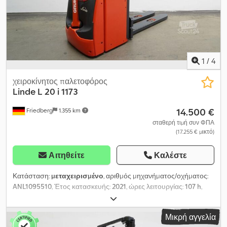
Προστασία ιστού: Πολυκαρβονικό - Έλεγχος πρόσβασης:
Connect access RFID - Μεταφορά δεδομένων: Wifi - LSP 0.6
1
/
4
χειροκίνητος παλετοφόρος
Linde
L 20 i 1173
14.500 €
Friedberg
1.355 km
σταθερή τιμή συν ΦΠΑ
(17.255 € μικτό)
Αιτηθείτε
Καλέστε
Κατάσταση:
μεταχειρισμένο
, αριθμός μηχανήματος/οχήματος:
ANL1095510
, Έτος κατασκευής:
2021
, ώρες λειτουργίας:
107 h
,
ωφελιμο φορτίο:
2.000 κιλ
, ύψος ανύψωσης:
4.026 χιλ.
, ελεύθερη
ανύψωση:
1.320 χιλ.
, κέντρο βάρους φορτίου:
600 χιλ.
, τύπος
Μικρή αγγελία
ιστού:
τρίπλεξ
, χωρητικότητα μπαταρίας:
300 Αχ
, τάση