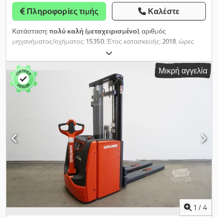
Πληροφορίες τιμής
Καλέστε
Κατάσταση:
πολύ καλή (μεταχειρισμένο)
, αριθμός
μηχανήματος/οχήματος:
15350
, Έτος κατασκευής:
2018
, ώρες
λειτουργίας:
190 h
, ωφελιμο φορτίο:
2.000 κιλ
, ύψος ανύψωσης:
4.112 χιλ.
, ελεύθερη ανύψωση:
1.400 χιλ.
, ύψος κατασκευής:
1.920
Μικρή αγγελία
χιλ.
, μήκος περονών:
1.150 χιλ.
, διάσταση εμπρόσθιου ελαστικού:
,
μέγεθος πίσω ελαστικού:
, συνολικό βάρος:
1.290 κιλ
, τύπος
κινητήρα: Ηλεκτρικός, κατασκευαστής: Linde Dwedpszkw Rfsfx
Acgoa
1
/
4