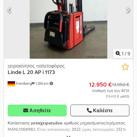
160A - Κάθετη αλλαγή μπαταρίας - Αρχική ανύψωση - Διαστάσεις
περονών 580 - 1150 mm, 580 / 1150 / 55 mm - Κρατήρας περονών
κατάλληλος για gitterbox - SafetySpeed - Σιγανή κίνηση (creep
mode) - LiftSpeedBooster - Προστασία ιστού: πολυκαρβονικό -
Έλεγχος πρόσβασης: διακόπτης με κλειδί - Τροχός στήριξης
tandem Djdsyhxrqepfx Acgswa - Safety Lift - LSP 0.6
1
/
9
χειροκίνητος παλετοφόρος
Linde
L 20 AP i 1173
12.950 €
Friedberg
1.355 km
13.950 €
σταθερή τιμή συν ΦΠΑ
(15.410 € μικτό)
Αιτηθείτε
Καλέστε
Κατάσταση:
μεταχειρισμένο
, αριθμός μηχανήματος/οχήματος:
MANL1068982
, Έτος κατασκευής:
2022
, ώρες λειτουργίας:
232 h
,
ωφελιμο φορτίο:
2.000 κιλ
, ύψος ανύψωσης:
4.026 χιλ.
, ελεύθερη