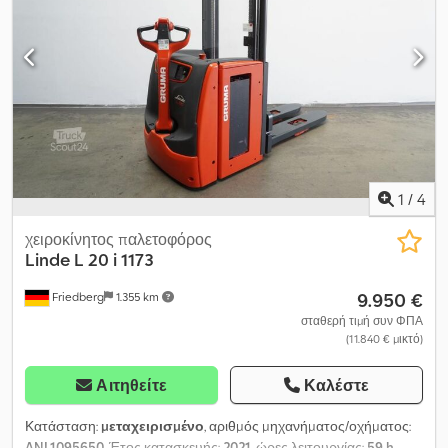
1
/
4
χειροκίνητος παλετοφόρος
Linde
L 20 i 1173
9.950 €
Friedberg
1.355 km
σταθερή τιμή συν ΦΠΑ
(11.840 € μικτό)
Αιτηθείτε
Καλέστε
Κατάσταση:
μεταχειρισμένο
, αριθμός μηχανήματος/οχήματος:
ANL1095650
, Έτος κατασκευής:
2021
, ώρες λειτουργίας:
59 h
,