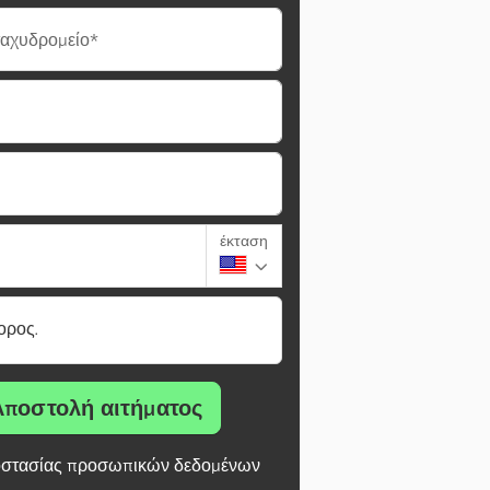
ταχυδρομείο*
έκταση
ορος.
Αποστολή αιτήματος
στασίας προσωπικών δεδομένων