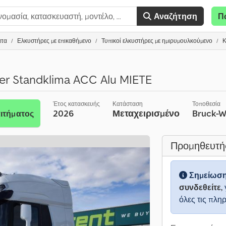
Αναζήτηση
Π
ατα
Ελκυστήρες με επικαθήμενο
Τυπικοί ελκυστήρες με ημιρυμουλκούμενο
Κ
er Standklima ACC Alu MIETE
Έτος κατασκευής
Κατάσταση
Τοποθεσία
2026
Μεταχειρισμένο
Bruck-
ιτήματος
Προμηθευτή
Σημείωσ
συνδεθείτε,
όλες τις πλη