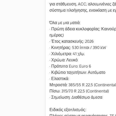
για στάθμευση, ACC, αλουμινένιες ζ
σύστημα πλοήγησης, ενοικίαση με ε
Όλα με μια ματιά:
· Πρώτη άδεια κυκλοφορίας: Καινούρ
ημέρας)
· Έτος κατασκευής: 2026
· Κινητήρας: 530 ίπποι / 390 kW
· Χιλιόμετρα: 41 χλμ.
· Χρώμα: Λευκό
· Πρότυπο Euro: Euro 6
· Κιβώτιο ταχυτήτων: Αυτόματο
· Ελαστικά:
Μπροστά: 385/55 R 22,5 (Continental
Πίσω: 315/70 R 22,5 (Continental)
· Σημείωση: Διαθέσιμο άμεσα
Ειδικός εξοπλισμός:
Πλήρες σύστημα αερανάρτησης, ZF I