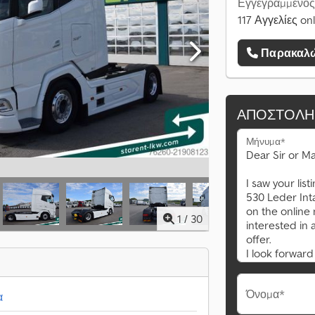
Εγγεγραμμένος
117 Αγγελίες on
Παρακαλώ
ΑΠΟΣΤΟΛΉ
Μήνυμα*
1
/
30
Όνομα*
α