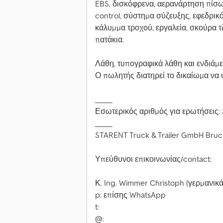
EBS, δισκόφρενα, αερανάρτηση πίσω
control, σύστημα σύζευξης, εφεδρικό 
κάλυμμα τροχού, εργαλεία, σκούρα τζ
πατάκια.
Λάθη, τυπογραφικά λάθη και ενδιάμ
Ο πωλητής διατηρεί το δικαίωμα ν
_____
Εσωτερικός αριθμός για ερωτήσεις
_____
STARENT Truck & Trailer GmbH Bruc
Υπεύθυνοι επικοινωνίας/contact:
Κ. Ing. Wimmer Christoph (γερμανικά,
p: επίσης WhatsApp
t:
@: