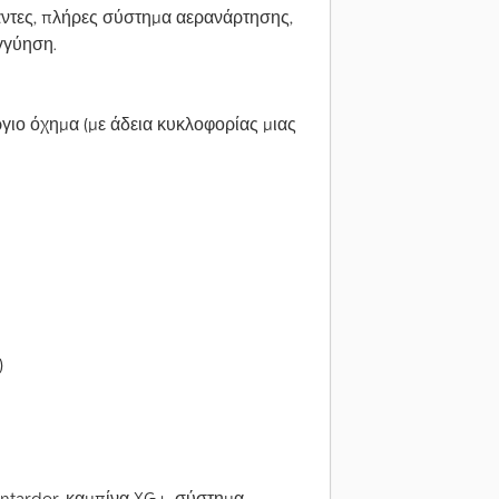
άντες, πλήρες σύστημα αερανάρτησης,
γγύηση.
γιο όχημα (με άδεια κυκλοφορίας μιας
)
ntarder, καμπίνα XG+, σύστημα