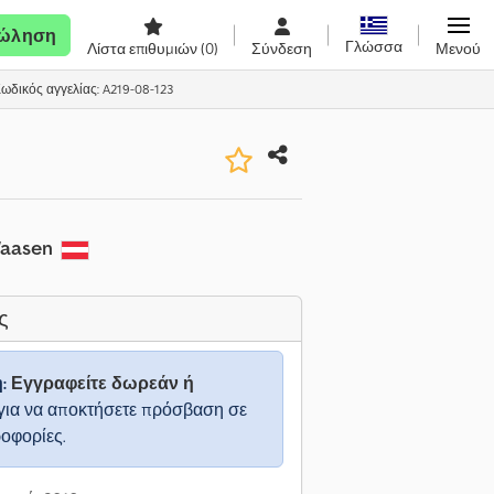
ώληση
Γλώσσα
Λίστα επιθυμιών
(0)
Σύνδεση
Μενού
ωδικός αγγελίας: A219-08-123
Waasen
ς
η:
Εγγραφείτε δωρεάν ή
για να αποκτήσετε πρόσβαση σε
ροφορίες.