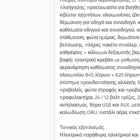
πλοήγησης, προετοιμασία για βοηθητ
κιβώτιο ταχυτήτων, αλουμινένιες ζάν
θέρμανση για οδηγό και συνοδηγό, 
καθίσματα οδηγού και συνοδηγού, α
στάθμευση, φώτα ημέρας, δερμάτινο 
βελτίωσης, πλήρες πακέτο σποϊλερ, 
καθρέφτες + κάλυμμα δεξαμενής βα
βαφή), ηλεκτρικό κρεβάτι με ρύθμισ
αερανάρτηση καθίσματος συνοδηγού,
αλουμινίου 845 λίτρων + 620 λίτρων
σύστημα προειδοποίησης αλλαγής λ
προβολείς, φώτα στροφής και προβο
προφυλακτήρα, 24 / 12 βολτ πρίζες, 2
αντηλιασμός, θύρα USB και AUX, μετ
καλωδίωση OBU, πιστόλι αέρα, ετικέτ
Τυπικός εξοπλισμός:
Ηλεκτρικά παράθυρα, ηλεκτρικοί και