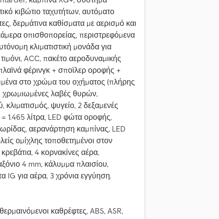
ικό κιβώτιο ταχυτήτων, αυτόματο
τες, δερμάτινα καθίσματα με αερισμό και
κάμερα οπισθοπορείας, περιστρεφόμενα
υτόνομη κλιματιστική μονάδα για
τιμόνι, ACC, πακέτο αεροδυναμικής
πλαϊνά φέρινγκ + σποϊλερ οροφής +
μμένα στο χρώμα του οχήματος (πλήρης
η, χρωμιωμένες λαβές θυρών,
 κλιματισμός, ψυγείο, 2 δεξαμενές
 = 1.465 λίτρα, LED φώτα οροφής,
ωρίδας, αερανάρτηση καμπίνας, LED
λείς ομίχλης τοποθετημένοι στον
 κρεβάτια, 4 κορνακίνες αέρα,
αξόνιο 4 mm, κάλυμμα πλαισίου,
α IG για αέρα, 3 χρόνια εγγύηση.
 θερμαινόμενοι καθρέφτες, ABS, ASR,