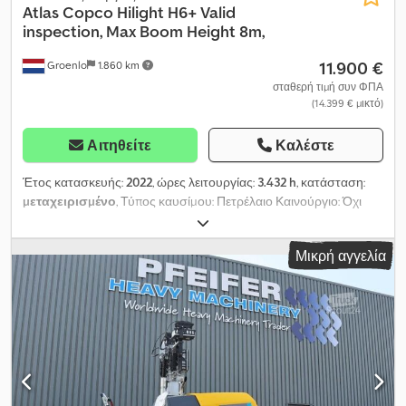
Atlas Copco
Hilight H6+ Valid
inspection, Max Boom Height 8m,
11.900 €
Groenlo
1.860 km
σταθερή τιμή συν ΦΠΑ
(14.399 € μικτό)
Αιτηθείτε
Καλέστε
Έτος κατασκευής:
2022
, ώρες λειτουργίας:
3.432 h
, κατάσταση:
μεταχειρισμένο
, Τύπος καυσίμου: Πετρέλαιο Καινούργιο: Όχι
Χρήση: Κατασκευές Μάρκα κινητήρα: Komatsu Διαστάσεις χώρου
φόρτωσης: 209 x 129 x 250 εκ. Dwodpfey Hbucox Ahlja Σειριακός
Μικρή αγγελία
αριθμός: ESF208606 Επικοινωνήστε με την PFEIFER GROUP για
περισσότερες πληροφορίες.