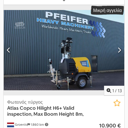
κινητήρα: Kubota Διαστάσεις χώρου φόρτωσης: 209 x 129 x 250
Μικρή αγγελία
εκ. Αριθμός σειράς: ESF207362 Επικοινωνήστε με την PFEIFER
GROUP για περισσότερες πληροφορίες.
1
/
13
Φωτεινός πύργος
Atlas Copco
Hilight H6+ Valid
inspection, Max Boom Height 8m,
10.900 €
Groenlo
1.860 km