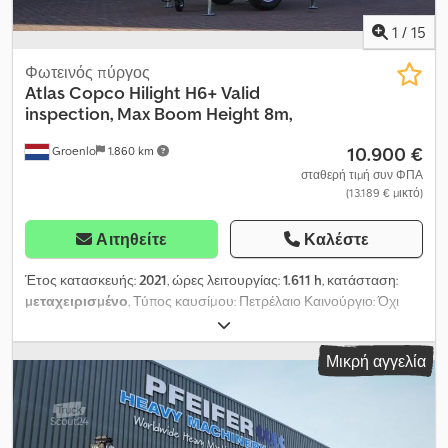
1
/
15
Φωτεινός πύργος
Atlas Copco
Hilight H6+ Valid
inspection, Max Boom Height 8m,
10.900 €
Groenlo
1.860 km
σταθερή τιμή συν ΦΠΑ
(13.189 € μικτό)
Αιτηθείτε
Καλέστε
Έτος κατασκευής:
2021
, ώρες λειτουργίας:
1.611 h
, κατάσταση:
μεταχειρισμένο
, Τύπος καυσίμου: Πετρέλαιο Καινούργιο: Όχι
Χρήση: Κατασκευές Dodpfxsza R Tgo Ahlowa Μάρκα κινητήρα:
Kubota Διαστάσεις χώρου φόρτωσης: 209 x 129 x 250 εκ. Αριθμός
Μικρή αγγελία
σειράς: ESF207374 Επικοινωνήστε με την PFEIFER GROUP για
περισσότερες πληροφορίες.