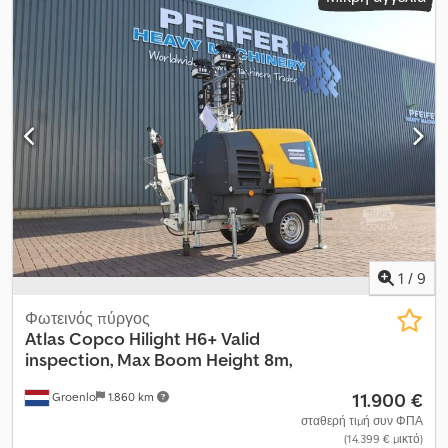
GROUP για περισσότερες πληροφορίες.
1
/
9
Φωτεινός πύργος
Atlas Copco
Hilight H6+ Valid
inspection, Max Boom Height 8m,
11.900 €
Groenlo
1.860 km
σταθερή τιμή συν ΦΠΑ
(14.399 € μικτό)