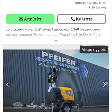
σταθερή τιμή συν ΦΠΑ
(13.189 € μικτό)
Αιτηθείτε
Καλέστε
Έτος κατασκευής:
2021
, ώρες λειτουργίας:
2.348 h
, κατάσταση:
μεταχειρισμένο
, Τύπος καυσίμου: Πετρέλαιο Νέο: Όχι Χρήση:
Κατασκευές Djdjza R Ttepfx Ahlswa Μάρκα κινητήρα: Kubota
Διαστάσεις χώρου φόρτωσης: 209 x 129 x 250 εκ. Αριθμός σειράς:
Μικρή αγγελία
ESF207367 Επικοινωνήστε με την PFEIFER GROUP για
περισσότερες πληροφορίες.