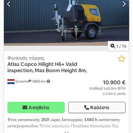
1
/
14
Φωτεινός πύργος
Atlas Copco
Hilight H6+ Valid
inspection, Max Boom Height 8m,
10.900 €
Groenlo
1.860 km
σταθερή τιμή συν ΦΠΑ
(13.189 € μικτό)
Αιτηθείτε
Καλέστε
Έτος κατασκευής:
2021
, ώρες λειτουργίας:
3.660 h
, κατάσταση:
μεταχειρισμένο
, Τύπος καυσίμου: Πετρέλαιο Καινούργιο: Όχι
Dsdoza R Udspfx Ahlowa Χρήση: Κατασκευαστικός τομέας Μάρκα