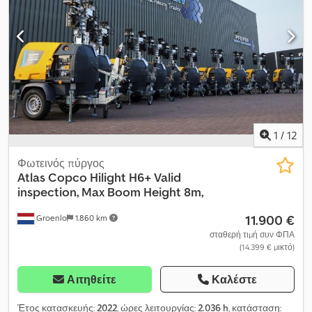
1
/
12
Φωτεινός πύργος
Atlas Copco
Hilight H6+ Valid
inspection, Max Boom Height 8m,
11.900 €
Groenlo
1.860 km
σταθερή τιμή συν ΦΠΑ
(14.399 € μικτό)
Αιτηθείτε
Καλέστε
Έτος κατασκευής:
2022
, ώρες λειτουργίας:
2.036 h
, κατάσταση: