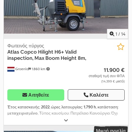
1
/
14
Φωτεινός πύργος
Atlas Copco
Hilight H6+ Valid
inspection, Max Boom Height 8m,
11.900 €
Groenlo
1.860 km
σταθερή τιμή συν ΦΠΑ
(14.399 € μικτό)
Αιτηθείτε
Καλέστε
Έτος κατασκευής:
2022
, ώρες λειτουργίας:
1.790 h
, κατάσταση:
μεταχειρισμένο
, Τύπος καυσίμου: Πετρέλαιο Καινούργιο: Όχι
Χρήση: Κατασκευές Μάρκα κινητήρα: Kubota Dodpfx Ahsy
Hbtroljwa Διαστάσεις χώρου φόρτωσης: 209 x 129 x 250 εκ.
Μικρή αγγελία
Σειριακός αριθμός: ESF208623 Επικοινωνήστε με την PFEIFER