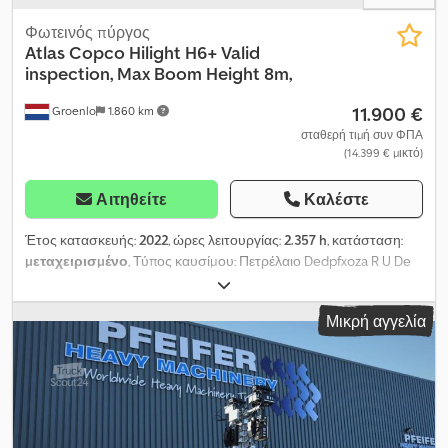
Φωτεινός πύργος
Atlas Copco
Hilight H6+ Valid
inspection, Max Boom Height 8m,
11.900 €
Groenlo
1.860 km
σταθερή τιμή συν ΦΠΑ
(14.399 € μικτό)
Αιτηθείτε
Καλέστε
Έτος κατασκευής:
2022
, ώρες λειτουργίας:
2.357 h
, κατάσταση:
μεταχειρισμένο
, Τύπος καυσίμου: Πετρέλαιο Dedpfxoza R U De
Ahlewa Καινούργιο: Όχι Προορισμός: Κατασκευές Μάρκα
κινητήρα: Kubota Διαστάσεις χώρου φόρτωσης: 209 x 129 x 250
Μικρή αγγελία
εκ. Αριθμός σειράς: ESF208610 Επικοινωνήστε με την PFEIFER
GROUP για περισσότερες πληροφορίες.