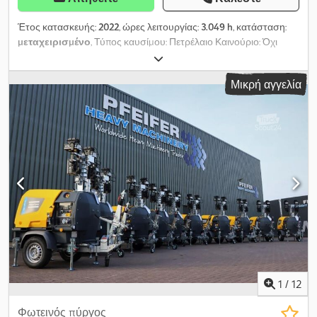
Έτος κατασκευής:
2022
, ώρες λειτουργίας:
3.049 h
, κατάσταση:
μεταχειρισμένο
, Τύπος καυσίμου: Πετρέλαιο Καινούριο: Όχι
Dedpfx Ahsy Evmwslswa Χρήση: Κατασκευές Μάρκα κινητήρα:
Kubota Διαστάσεις χώρου φόρτωσης: 209 x 129 x 250 εκ.
Μικρή αγγελία
Σειριακός αριθμός: ESF208613 Επικοινωνήστε με την PFEIFER
GROUP για περισσότερες πληροφορίες.
1
/
12
Φωτεινός πύργος