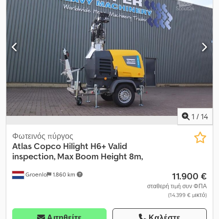
1
/
14
Φωτεινός πύργος
Atlas Copco
Hilight H6+ Valid
inspection, Max Boom Height 8m,
11.900 €
Groenlo
1.860 km
σταθερή τιμή συν ΦΠΑ
(14.399 € μικτό)
Αιτηθείτε
Καλέστε