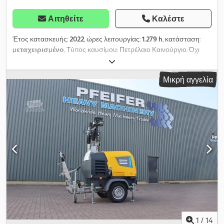
Αιτηθείτε
Καλέστε
Έτος κατασκευής:
2022
, ώρες λειτουργίας:
1.279 h
, κατάσταση:
μεταχειρισμένο
, Τύπος καυσίμου: Πετρέλαιο Καινούργιο: Όχι
Χρήση: Κατασκευές Μάρκα κινητήρα: Kubota Διαστάσεις χώρου
φόρτωσης: 209 x 129 x 250 εκ Σειριακός αριθμός: ESF208511
Μικρή αγγελία
Dsdoy Hbt Espfx Ahlewa Επικοινωνήστε με την PFEIFER GROUP
για περισσότερες πληροφορίες.
1
/
14