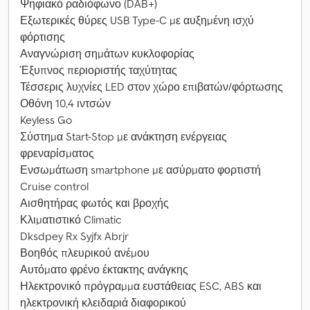
Ψηφιακό ραδιόφωνο (DAB+)
Εξωτερικές θύρες USB Type-C με αυξημένη ισχύ
φόρτισης
Αναγνώριση σημάτων κυκλοφορίας
Έξυπνος περιοριστής ταχύτητας
Τέσσερις λυχνίες LED στον χώρο επιβατών/φόρτωσης
Οθόνη 10,4 ιντσών
Keyless Go
Σύστημα Start-Stop με ανάκτηση ενέργειας
φρεναρίσματος
Ενσωμάτωση smartphone με ασύρματο φορτιστή
Cruise control
Αισθητήρας φωτός και βροχής
Κλιματιστικό Climatic
Dksdpey Rx Syjfx Abrjr
Βοηθός πλευρικού ανέμου
Αυτόματο φρένο έκτακτης ανάγκης
Ηλεκτρονικό πρόγραμμα ευστάθειας ESC, ABS και
ηλεκτρονική κλειδαριά διαφορικού