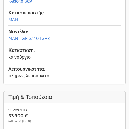
κλειστό βαν
Κατασκευαστής:
MAN
Μοντέλο:
MAN TGE 3.140 L3H3
Κατάσταση:
καινούργιο
Λειτουργικότητα:
πλήρως λειτουργικό
Τιμή & Τοποθεσία
VB συν ΦΠΑ
33.900 €
(40.341 € μικτό)