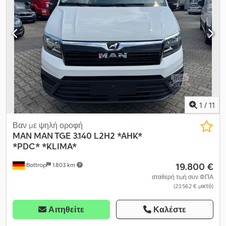
1
/
11
Βαν με ψηλή οροφή
MAN
MAN TGE 3.140 L2H2 *AHK*
*PDC* *KLIMA*
19.800 €
Bottrop
1.803 km
σταθερή τιμή συν ΦΠΑ
(23.562 € μικτό)
Αιτηθείτε
Καλέστε