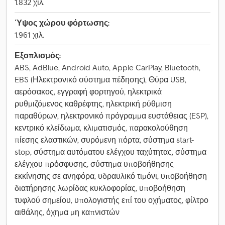
1.832 χιλ.
Ύψος χώρου φόρτωσης:
1.961 χιλ.
Εξοπλισμός:
ABS, AdBlue, Android Auto, Apple CarPlay, Bluetooth,
EBS (Ηλεκτρονικό σύστημα πέδησης), Θύρα USB,
αερόσακος, εγγραφή φορτηγού, ηλεκτρικά
ρυθμιζόμενος καθρέφτης, ηλεκτρική ρύθμιση
παραθύρων, ηλεκτρονικό πρόγραμμα ευστάθειας (ESP),
κεντρικό κλείδωμα, κλιματισμός, παρακολούθηση
πίεσης ελαστικών, συρόμενη πόρτα, σύστημα start-
stop, σύστημα αυτόματου ελέγχου ταχύτητας, σύστημα
ελέγχου πρόσφυσης, σύστημα υποβοήθησης
εκκίνησης σε ανηφόρα, υδραυλικό τιμόνι, υποβοήθηση
διατήρησης λωρίδας κυκλοφορίας, υποβοήθηση
τυφλού σημείου, υπολογιστής επί του οχήματος, φίλτρο
αιθάλης, όχημα μη καπνιστών