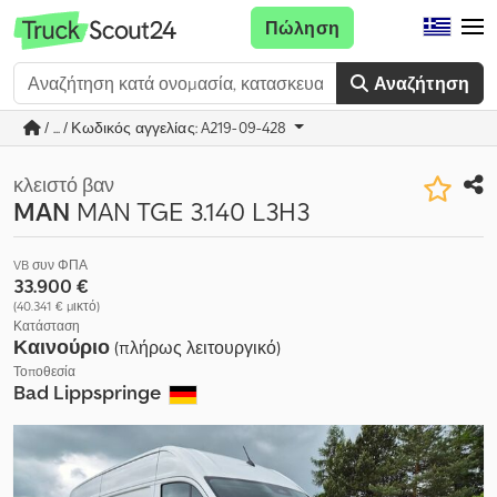
Πώληση
Αναζήτηση
/ ... / Κωδικός αγγελίας: A219-09-428
κλειστό βαν
MAN
MAN TGE 3.140 L3H3
VB συν ΦΠΑ
33.900 €
(40.341 € μικτό)
Κατάσταση
Καινούριο
(πλήρως λειτουργικό)
Τοποθεσία
Bad Lippspringe