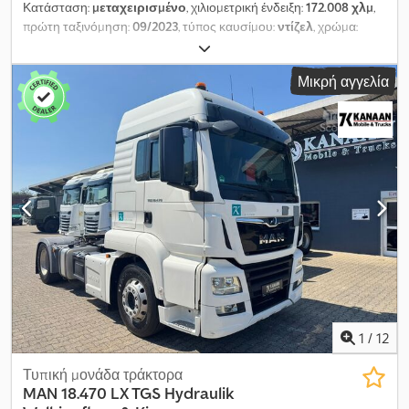
Κατάσταση:
μεταχειρισμένο
, χιλιομετρική ένδειξη:
172.008 χλμ
,
πρώτη ταξινόμηση:
09/2023
, τύπος καυσίμου:
ντίζελ
, χρώμα:
λευκό
, τύπος μετάδοσης:
μηχανικός
, κατηγορία εκπομπών:
Euro
6
, Εξοπλισμός:
ηλεκτρονικό πρόγραμμα ευστάθειας (ESP),
Μικρή αγγελία
κεντρικό κλείδωμα, κλιματισμός
, Γεια σας! Dkodpfezf Txusx
Abrsr Χαιρόμαστε που σας καλωσορίζουμε σε εμάς. Σας
προσφέρουμε το όχημα με την ακόλουθη εξάρτυση:
Παρακαλούμε αφήστε απαραίτητα τον αριθμό τηλεφώνου σας
στο μήνυμά σας! * Νέο TÜV (Τεχνικός Έλεγχος) * Σταθερή
κοτσαδόρος * 2x θύρες USB-C * Συρόμενη πόρτα δεξιά * Κάμερα
οπισθοπορείας * Ραδιόφωνο με Bluetooth-audio * Κλιματισμός *
6-τάχυτο χειροκίνητο κιβώτιο * Αισθητήρες παρκαρίσματος
εμπρός/πίσω * Σχέδιο ελαστικών περίπου 80% * Περιποιημένη
κατάσταση εσωτερικά και εξωτερικά * Διαχωριστικό τοίχωμα -
Φρέσκος τεχνικός + έλεγχος καυσαερίων - Πανγερμανική
παράδοση - Δυνατότητα test drive οποιαδήποτε στιγμή -
Ελκυστικοί όροι χρηματοδότησης - Ανταλλαγή οχήματος
Δυνατότητα επίσκεψης και την Κυριακή κατόπιν ραντεβού
1
/
12
Τυπική μονάδα τράκτορα
MAN
18.470 LX TGS Hydraulik