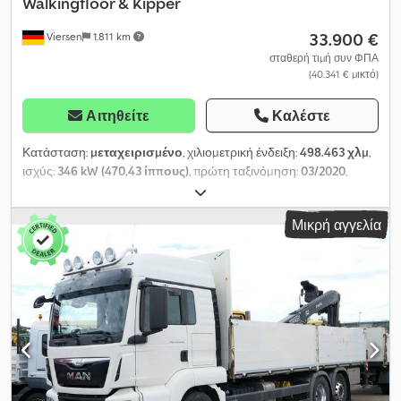
Walkingfloor & Kipper
33.900 €
Viersen
1.811 km
σταθερή τιμή συν ΦΠΑ
(40.341 € μικτό)
Αιτηθείτε
Καλέστε
Κατάσταση:
μεταχειρισμένο
, χιλιομετρική ένδειξη:
498.463 χλμ
,
ισχύς:
346 kW (470,43 ίππους)
, πρώτη ταξινόμηση:
03/2020
,
τύπος καυσίμου:
ντίζελ
, συνολικό βάρος:
18.000 κιλ
, διάταξη
αξόνων:
2 άξονες
, επόμενος τεχνικός έλεγχος (TÜV):
07/2027
,
Μικρή αγγελία
φρένα:
επιβραδυντής
, χρώμα:
λευκό
, τύπος μετάδοσης:
αυτόματο
, κατηγορία εκπομπών:
Euro 6
, Έτος κατασκευής:
2020
,
Εξοπλισμός:
ABS, ηλεκτρονικό πρόγραμμα ευστάθειας (ESP),
κλιματισμός, σύστημα θέρμανσης στάθμευσης, σύστημα
πλοήγησης, φίλτρο αιθάλης
, Αριθμός οχήματος: AV 006-24
MAN 18.470 TGX LX Υδραυλικό σύστημα για κινούμενο δάπεδο +
ανατρεπόμενη καρότσα!!!! Έτος κατασκευής: 03.2020 * Euro 6d *
Intarder * Έλεγχος ασφαλείας (HU) έως 07/2027 * Έλεγχος
ταχογράφου (SP) έως 01/2027 * Μεταξόνιο: 3.900 mm * Βάρος
χωρίς φορτίο: 7.049 Kg * Υδραυλικό σύστημα Hyva * Ύψος σέλας: