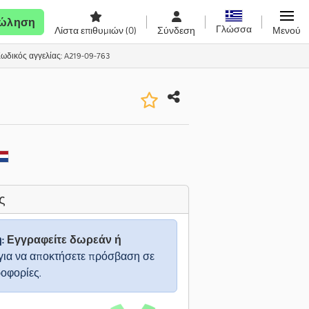
ώληση
Γλώσσα
Λίστα επιθυμιών
(0)
Σύνδεση
Μενού
ωδικός αγγελίας: A219-09-763
ς
η:
Εγγραφείτε δωρεάν ή
για να αποκτήσετε πρόσβαση σε
ροφορίες.