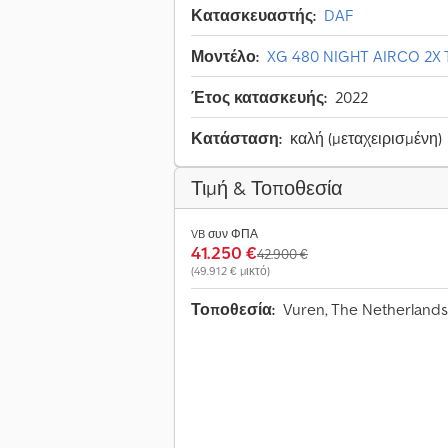
Κατασκευαστής:
DAF
Μοντέλο:
XG 480 NIGHT AIRCO 2X
Έτος κατασκευής:
2022
Κατάσταση:
καλή (μεταχειρισμένη)
Τιμή & Τοποθεσία
VB συν ΦΠΑ
41.250 €
42.900 €
(49.912 € μικτό)
Τοποθεσία:
Vuren, The Netherland