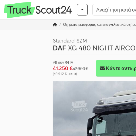
Οχήματα μεταφοράς και επαγγελματικά οχήμ
Standard-SZM
DAF
XG 480 NIGHT AIRCO
VB συν ΦΠΑ
41.250 €
Κάντε αντι
42.900 €
(49.912 € μικτό)