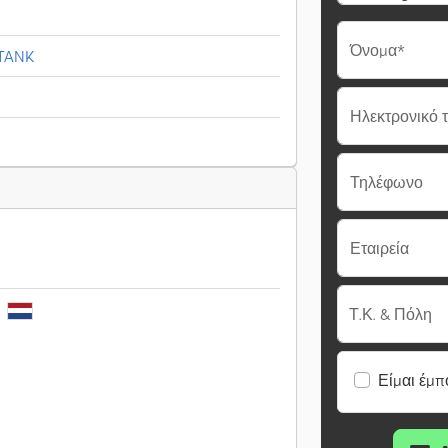
Όνομα*
 TANK
Ηλεκτρονικό 
Τηλέφωνο
Εταιρεία
s
Τ.Κ. & Πόλη
Είμαι έμπ