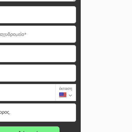
ταχυδρομείο*
έκταση
ορος.