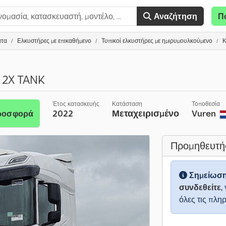
Αναζήτηση
Π
ατα
Ελκυστήρες με επικαθήμενο
Τυπικοί ελκυστήρες με ημιρυμουλκούμενο
Κ
 2X TANK
Έτος κατασκευής
Κατάσταση
Τοποθεσία
2022
Μεταχειρισμένο
Vuren
προσφορά
Προμηθευτή
Σημείωσ
συνδεθείτε,
όλες τις πλη