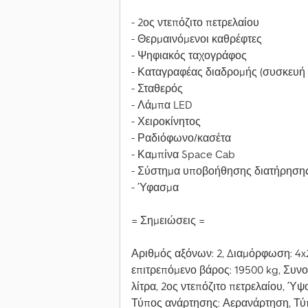
- 2ος ντεπόζιτο πετρελαίου
- Θερμαινόμενοι καθρέφτες
- Ψηφιακός ταχογράφος
- Καταγραφέας διαδρομής (συσκευή 
- Σταθερός
- Λάμπα LED
- Χειροκίνητος
- Ραδιόφωνο/κασέτα
- Καμπίνα Space Cab
- Σύστημα υποβοήθησης διατήρηση
- Ύφασμα
= Σημειώσεις =
Αριθμός αξόνων: 2, Διαμόρφωση: 4x2
επιτρεπόμενο βάρος: 19500 kg, Συνο
λίτρα, 2ος ντεπόζιτο πετρελαίου, Ύψ
Τύπος ανάρτησης: Αερανάρτηση, Τύ