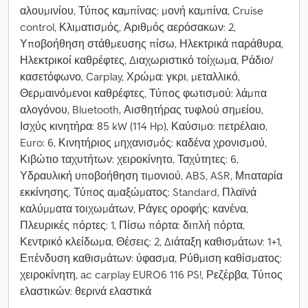
αλουμινίου, Τύπος καμπίνας: μονή καμπίνα, Cruise
control, Κλιματισμός, Αριθμός αερόσακων: 2,
Υποβοήθηση στάθμευσης πίσω, Ηλεκτρικά παράθυρα,
Ηλεκτρικοί καθρέφτες, Διαχωριστικό τοίχωμα, Ράδιο/
κασετόφωνο, Carplay, Χρώμα: γκρι, μεταλλικό,
Θερμαινόμενοι καθρέφτες, Τύπος φωτισμού: λάμπα
αλογόνου, Bluetooth, Αισθητήρας τυφλού σημείου,
Ισχύς κινητήρα: 85 kW (114 Hp), Καύσιμο: πετρέλαιο,
Euro: 6, Κινητήριος μηχανισμός: καδένα χρονισμού,
Κιβώτιο ταχυτήτων: χειροκίνητο, Ταχύτητες: 6,
Υδραυλική υποβοήθηση τιμονιού, ABS, ASR, Μπαταρία
εκκίνησης, Τύπος αμαξώματος: Standard, Πλαϊνά
καλύμματα τοιχωμάτων, Ράγες οροφής: κανένα,
Πλευρικές πόρτες: 1, Πίσω πόρτα: διπλή πόρτα,
Κεντρικό κλείδωμα, Θέσεις: 2, Διάταξη καθισμάτων: 1+1,
Επένδυση καθισμάτων: ύφασμα, Ρύθμιση καθίσματος:
χειροκίνητη, ac carplay EURO6 116 PS!, Ρεζέρβα, Τύπος
ελαστικών: θερινά ελαστικά