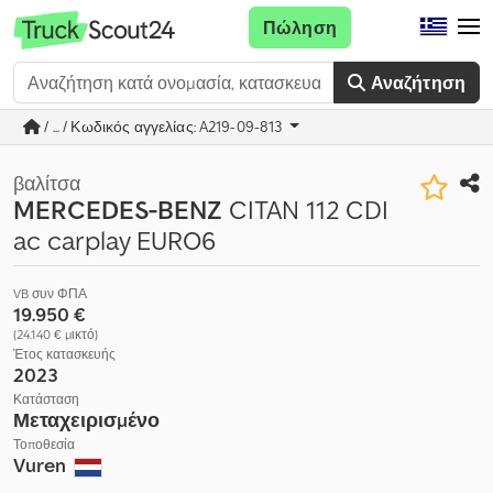
Πώληση
Αναζήτηση
/ ... / Κωδικός αγγελίας: A219-09-813
βαλίτσα
MERCEDES-BENZ
CITAN 112 CDI
ac carplay EURO6
VB συν ΦΠΑ
19.950 €
(24.140 € μικτό)
Έτος κατασκευής
2023
Κατάσταση
Μεταχειρισμένο
Τοποθεσία
Vuren