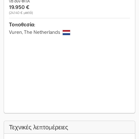
VB συν ΦΠΑ
19.950 €
(24.140 € μικτό)
Τοποθεσία:
Vuren, The Netherlands
Τεχνικές λεπτομέρειες