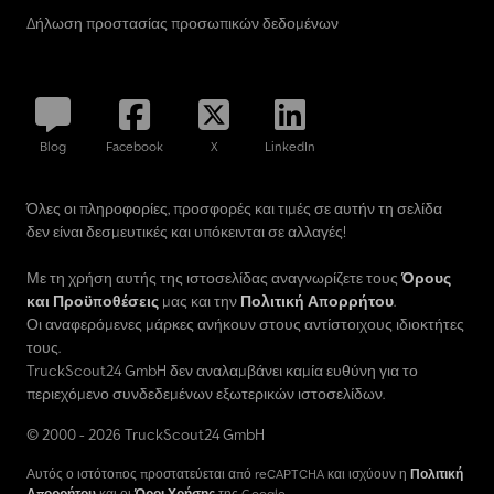
Δήλωση προστασίας προσωπικών δεδομένων
Blog
Facebook
X
LinkedIn
Όλες οι πληροφορίες, προσφορές και τιμές σε αυτήν τη σελίδα
δεν είναι δεσμευτικές και υπόκεινται σε αλλαγές!
Με τη χρήση αυτής της ιστοσελίδας αναγνωρίζετε τους
Όρους
και Προϋποθέσεις
μας και την
Πολιτική Απορρήτου
.
Οι αναφερόμενες μάρκες ανήκουν στους αντίστοιχους ιδιοκτήτες
τους.
TruckScout24 GmbH δεν αναλαμβάνει καμία ευθύνη για το
περιεχόμενο συνδεδεμένων εξωτερικών ιστοσελίδων.
© 2000 - 2026 TruckScout24 GmbH
Αυτός ο ιστότοπος προστατεύεται από reCAPTCHA και ισχύουν η
Πολιτική
Απορρήτου
και οι
Όροι Χρήσης
της Google.