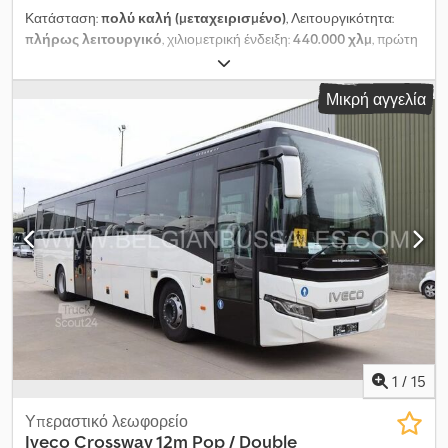
Κατάσταση:
πολύ καλή (μεταχειρισμένο)
, Λειτουργικότητα:
πλήρως λειτουργικό
, χιλιομετρική ένδειξη:
440.000 χλμ
, πρώτη
ταξινόμηση:
07/2013
, τύπος καυσίμου:
ντίζελ
, αριθμός θέσεων:
56
, τύπος μετάδοσης:
αυτόματο
, διάταξη αξόνων:
3 άξονες
,
Μικρή αγγελία
κατηγορία εκπομπών:
Euro 5
, χρώμα:
σκούρο κόκκινο
, φρένα:
ιντάρντερ
, μέγεθος ελαστικού:
315
, Έτος κατασκευής:
2013
,
Εξοπλισμός:
αερόσακος, ελαστικά για όλες τις εποχές,
ηλεκτρονικό πρόγραμμα ευστάθειας (ESP), κεντρικό
κλείδωμα, κλιματισμός, μπάνιο, προβολείς ομίχλης,
σύστημα αυτόματου ελέγχου ταχύτητας, σύστημα
πλοήγησης
, Όχημα διαθέσιμο για άμεση παράδοση, ημερομηνία
λήξης της τελευταίας τεχνικής επιθεώρησης: Ιανουάριος 2027.
Dkodpozphi Asfx Al Ajr
1
/
15
Υπεραστικό λεωφορείο
Iveco
Crossway 12m Pop / Double