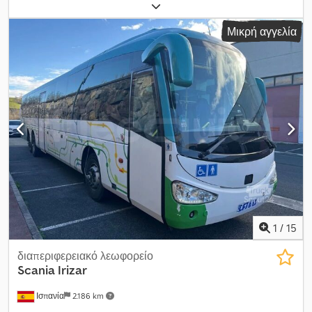
ταξινόμηση:
09/2016
, τύπος καυσίμου:
ντίζελ
, αριθμός θέσεων:
55
, χρώμα:
γκρι
, μέγεθος ελαστικού:
295/80 R22.5
, Έτος
Μικρή αγγελία
κατασκευής:
2016
, αριθμός μηχανήματος/οχήματος:
WMAR07ZZ0GT024456
, Εξοπλισμός:
ABS, κλιματισμός,
σύστημα αυτόματου ελέγχου ταχύτητας
, Σημειώνεται μια
μικρή επιφανειακή φθορά στη βαφή της δεξιάς μπαγκαζιέρας, η
οποία θα επισκευαστεί πριν από την παράδοση του οχήματος. Το
όχημα είναι εξοπλισμένο με ACC, ανεξάρτητο εσωτερικό φωτισμό
και τα εξωτερικά γραφικά είναι αυτοκόλλητα και αφαιρούμενα.
Σημειώνεται ότι τα έγγραφα του οχήματος προέρχονται από την
Ισπανία· επομένως, σε περίπτωση πώλησης στην Ιταλία, τα έξοδα
εθνικοποίησης και ταξινόμησης βαρύνουν τον αγοραστή. Το
όχημα διατίθεται σε τιμή Άμεσης Αγοράς ή μπορείτε να
καταθέσετε τη δική σας προσφορά και να ξεκινήσετε
διαπραγμάτευση. Dodpjzf A S Defx Al Ajkr
1
/
15
διαπεριφερειακό λεωφορείο
Scania
Irizar
Ισπανία
2.186 km