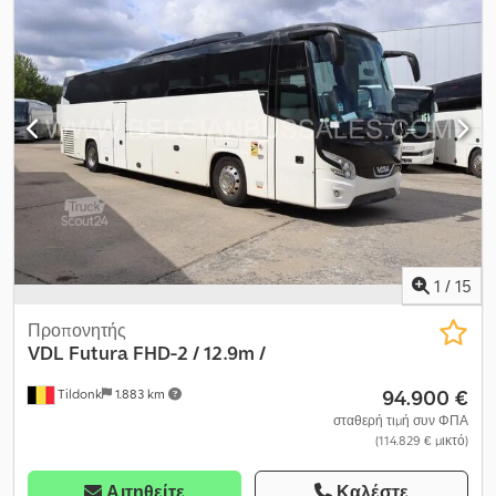
γερανός, κλιματισμός, σύστημα θέρμανσης στάθμευσης
,
Spierings SK498-AT4 8x6 4-axle tower crane, carrier engine DAF
300KW / upper structure John Deere 129KW (new engine in
2022). Permissible total weight 48,000kg. Max. lifting capacity with
jib at 12.85m = 8t / at 44m = 1.9t. Max. lifting capacity 8.0t. Max. load
moment 103tm. Max. jib length 44m. Overall length 15,975mm.
Dkodpfx Aloyvxyhe Aor German vehicle Single owner
1
/
15
Προπονητής
VDL
Futura FHD-2 / 12.9m /
94.900 €
Tildonk
1.883 km
σταθερή τιμή συν ΦΠΑ
(114.829 € μικτό)
Αιτηθείτε
Καλέστε