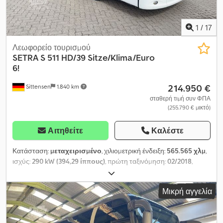
1
/
17
Λεωφορείο τουρισμού
SETRA
S 511 HD/39 Sitze/Klima/Euro
6!
214.950 €
Sittensen
1.840 km
σταθερή τιμή συν ΦΠΑ
(255.790 € μικτό)
Αιτηθείτε
Καλέστε
Κατάσταση:
μεταχειρισμένο
, χιλιομετρική ένδειξη:
565.565 χλμ
,
ισχύς:
290 kW (394,29 ίππους)
, πρώτη ταξινόμηση:
02/2018
,
τύπος καυσίμου:
ντίζελ
, αριθμός θέσεων:
39
, τύπος μετάδοσης:
αυτόματο
, επόμενος τεχνικός έλεγχος (TÜV):
08/2026
, κατηγορία
Μικρή αγγελία
εκπομπών:
Euro 6
, φρένα:
επιβραδυντής
, Εξοπλισμός:
ABS,
ενσωματωμένη κουζίνα, ηλεκτρονικό πρόγραμμα
ευστάθειας (ESP), κλιματισμός, μπάνιο, σύστημα θέρμανσης