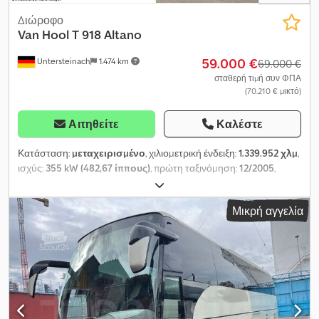
Διώροφο
Van Hool
T 918 Altano
59.000 €
Untersteinach
1.474 km
69.000 €
σταθερή τιμή συν ΦΠΑ
(70.210 € μικτό)
Αιτηθείτε
Καλέστε
Κατάσταση:
μεταχειρισμένο
, χιλιομετρική ένδειξη:
1.339.952 χλμ
,
ισχύς:
355 kW (482,67 ίππους)
, πρώτη ταξινόμηση:
12/2005
,
τύπος καυσίμου:
ντίζελ
, αριθμός θέσεων:
11
, τύπος μετάδοσης:
μηχανικός
, κατηγορία εκπομπών:
Euro 3
, χρώμα:
μαύρο
, φρένα:
Μικρή αγγελία
επιβραδυντής
, Έτος κατασκευής:
2005
, Εξοπλισμός:
ABS,
κλιματισμός, προβολείς ομίχλης, σύνδεσμος
ρυμουλκούμενου, σύστημα αυτόματου ελέγχου ταχύτητας,
σύστημα ελέγχου πρόσφυσης, υδραυλικό τιμόνι
, = Επιπλέον
επιλογές και εξοπλισμός = - Ηλεκτρικά ρυθμιζόμενοι εξωτερικοί
καθρέπτες - Ηλεκτρονικό σύστημα πέδησης (EBS) - Θέρμανση -
Κλιματισμός - Ψυγείο - Ζάντες ελαφρού κράματος - Ράδιο -
Ράδιο/CD player - Ηλιοπροστατευτικό κλαπέτο - Ταχογράφος =