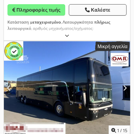
Πληροφορίες τιμής
Καλέστε
Κατάσταση:
μεταχειρισμένο
, Λειτουργικότητα:
πλήρως
λειτουργικό
, αριθμός μηχανήματος/οχήματος:
YS2K6X20001894140
, χιλιομετρική ένδειξη:
1.127.017 χλμ
, ισχύς:
302 kW (410,61 ίππους)
, πρώτη ταξινόμηση:
06/2015
, τύπος
Μικρή αγγελία
καυσίμου:
ντίζελ
, αριθμός θέσεων:
68
, κατηγορία εκπομπών:
Euro
6
, χρώμα:
λευκό
, μέγεθος ελαστικού:
315/80 R22.5
, Έτος
κατασκευής:
2015
, Εξοπλισμός:
ABS, κλιματισμός, σύστημα
αυτόματου ελέγχου ταχύτητας
, Μεταχειρισμένα ελαστικά με
περισσότερο από το ήμισυ της υπολειπόμενης ωφέλιμης ζωής,
κορυφαίας μάρκας. Σημειώνεται ότι τα έγγραφα του οχήματος
είναι αλλοδαπής προέλευσης· ως εκ τούτου, σε περίπτωση
πώλησης στην Ιταλία, η εθνικοποίηση και η ταξινόμηση
επιβαρύνουν τον αγοραστή. Dedpeyn Rqujfx Al Aekr Το όχημα
διατίθεται σε τιμή Άμεσης Αγοράς ή μπορείτε να υποβάλετε τη
δική σας προσφορά και να ξεκινήσετε διαπραγμάτευση.
1
/
15