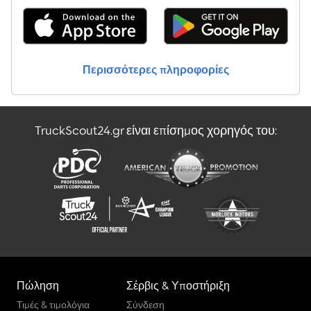
για αγορά και πώληση μεταχειρισμένων λεωφορείων και διαθέτει
έναν εκτεταμένο χώρο στάθμευσης που λειτουργεί ως
εκθεσιακός χώρος. Διαθέτουμε πάντα μεγάλο αριθμό
λεωφορείων, όλων των μαρκών, χωρητικοτήτων, μοντέλων και
εύρους τιμών. Μπορούμε να βρούμε για εσάς το κατάλληλο
Περισσότερες πληροφορίες
τουριστικό, σχολικό ή αστικό λεωφορείο, προσαρμοσμένο στις
ανάγκες ή τον προϋπολογισμό σας. Όλα τα στοιχεία χωρίς
εγγύηση. Τυπογραφικά λάθη και ενδιάμεσες πωλήσεις
επιφυλάσσονται. Ώρες επισκέψεων μεταχειρισμένων λεωφορείων:
TruckScout24.gr είναι επίσημος χορηγός του:
Δευτ.-Παρ.: 08:30-12:00, 12:30-17:00. Mówimy po polsku (Agata).
Μιλάμε τη γλώσσα σας: Nederlands, Français, English, Español,
Português, Italiano, Русский, Polski και άλλες.
Πώληση
Σέρβις & Υποστήριξη
Τιμές & τιμολόγια
Σύνδεση