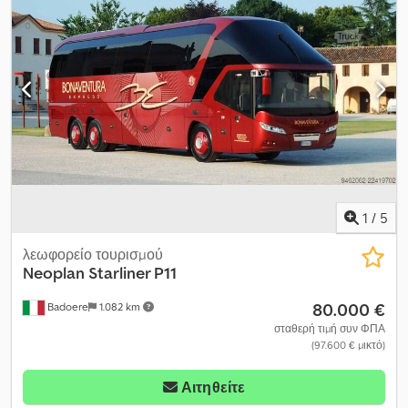
κατασκευής:
2009
, Εξοπλισμός:
ABS, κλιματισμός, σύστημα
σφάλματα. Οι εικόνες και το κείμενο ενδέχεται να διαφέρουν από
θέρμανσης στάθμευσης
, Σημειώνεται ότι η γραφιστική είναι
το όχημα. Πάνω από 300 οχήματα διαθέσιμα ανά πάσα στιγμή. =
αυτοκόλλητη. Επισημαίνεται ότι τα έγγραφα αυτού του οχήματος
Περαιτέρω πληροφορίες = Κιβώτιο ταχυτήτων: 8 σχέσεις,
προέρχονται από την Ισπανία· ως εκ τούτου, σε περίπτωση
μηχανικό Κυβισμός κινητήρα: 12.580 κ.εκ. Διαστάσεις (Μ x Υ x Π):
πώλησης στην Ιταλία, τα έξοδα εθνικοποίησης και ταξινόμησης
1388 x 400 x 255 εκ. Μάρκα κινητήρα: DAF
θα βαρύνουν τον αγοραστή. Το όχημα είναι διαθέσιμο στην τιμή
της Άμεσης Αγοράς ή μπορείτε να υποβάλετε τη δική σας
προσφορά και να ξεκινήσετε διαπραγμάτευση. Dodszgv Diopfx Al
Ajkr
1
/
5
λεωφορείο τουρισμού
Neoplan
Starliner P11
80.000 €
Badoere
1.082 km
σταθερή τιμή συν ΦΠΑ
(97.600 € μικτό)
Αιτηθείτε