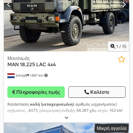
1
/
15
Μουσαμάς
MAN
18.225 LAC 4x4
Schaijk
1.887 km
Πληροφορίες τιμής
Καλέστε
Κατάσταση:
καλή (μεταχειρισμένη)
, αριθμός μηχανήματος/
οχήματος:
..6473
, χιλιομετρική ένδειξη:
68.287 χλμ
, ισχύς:
162 kW
(220,26 ίππους)
, τύπος καυσίμου:
ντίζελ
, διάταξη αξόνων:
4x4
,
μεταξόνιο:
4.500 χιλ.
, καύσιμο:
ντίζελ
, χωρητικότητα δεξαμενής
Μικρή αγγελία
καυσίμου:
240 λ
, χρώμα:
άλλο
, τύπος μετάδοσης:
αυτόματο
,