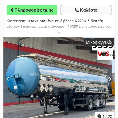
Αυτόματος κλιματισμός Θήκη αποθήκευσης Υδραυλική
υποβοήθηση τιμονιού ESP Υδραυλικό σύστημα Κεντρικό
Πληροφορίες τιμής
Καλέστε
κλείδωμα Υπολογιστής ταξιδιού Cruise control Dsdpfx Akovzr N
Uemjkr Ηλεκτρικοί καθρέφτες Αναρτώμενο κάθισμα Ηλιοροφή
Κατάσταση:
μεταχειρισμένο
, κενό βάρος:
6.220 κιλ
, διάταξη
Υδραυλικός επιβραδυντής Φρένο κινητήρα Ισχύς: 460 hp DIN
αξόνων:
3 άξονες
, πρώτη ταξινόμηση:
10/2013
, επόμενος τεχνικός
Αριθμός πλαισίου: YV2RTY0A9KB90 Ισχύς: 338 kW Φορολογική
έλεγχος (TÜV):
02/2026
, ανάρτηση:
αέρας
, χρώμα:
άλλο
, τύπος
ισχύς: 34CV Κυβισμός: 12.777 cm³ Επίπεδο θορύβου σε ακινησία:
μετάδοσης:
άλλο
, καμπίνα οδηγού:
άλλο
, κατηγορία εκπομπών:
90 db
Μικρή αγγελία
κανένα
, Εξοπλισμός:
ABS
, 3-αξονικό βυτιοφόρο ρυμουλκούμενο
από ανοξείδωτο χάλυβα, κατασκευαστής HLW - Πρώτη άδεια:
09.10.2013 - Αριθμός αξόνων: 3 - Ανάρτηση: αεροστρωμνή -
Ανασηκώσιμος άξονας - Κατευθυνόμενος άξονας - Τύπος άξονα:
SAF - Φρένα: δισκόφρενα - Μήκος: 8000 mm - Πλάτος: 2550 mm -
Ύψος: 3400 mm - Βάρος χωρίς φορτίο: 6220 kg - Επόμενος
τεχνικός έλεγχος: 02.2026 - Κατασκευαστής υπερκατασκευής:
HLW - Υλικό δεξαμενής: ανοξείδωτος χάλυβας - Συνολική
χωρητικότητα δεξαμενής: 27.000 l - Ενιαία δεξαμενοθήκη: 1 - CIP
καθαρισμός - Μη μονωμένο Dodpfxsxc Nq Uo Akmskr
1
/
20