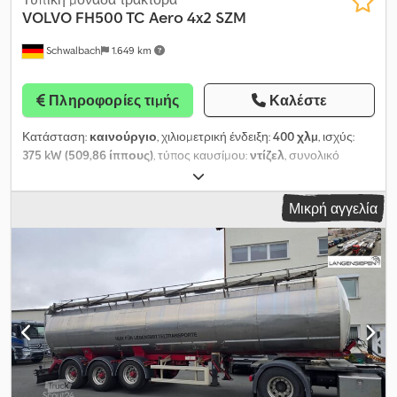
VOLVO
FH500 TC Aero 4x2 SZM
Schwalbach
1.649 km
Πληροφορίες τιμής
Καλέστε
Κατάσταση:
καινούργιο
, χιλιομετρική ένδειξη:
400 χλμ
, ισχύς:
375 kW (509,86 ίππους)
, τύπος καυσίμου:
ντίζελ
, συνολικό
βάρος:
18.000 κιλ
, διάταξη αξόνων:
2 άξονες
, χρώμα:
λευκό
,
τύπος μετάδοσης:
αυτόματο
, Έτος κατασκευής:
2026
,
Μικρή αγγελία
Εξοπλισμός:
ABS, ηλεκτρονικό πρόγραμμα ευστάθειας (ESP),
κλιματισμός, σύστημα θέρμανσης στάθμευσης, σύστημα
πλοήγησης, φίλτρο αιθάλης
, Volvo FH500 Aero 4x2 Tractor Unit
Main Components: FH Aero Globetrotter XL Safety Cab * Chassis
Height: MED * Wheelbase: 3,800 mm * Engine: 12.8L diesel engine
with turbo compound charger, 510 hp / 375 kW / 2,856 Nm *
Emissions standard: Euro 6 * Engine brake: VEB+ * Transmission: I-
Shift AT2812 * Drive axle: RSS1344F single reduction, GAWR 44 t,
with differential lock * Rear axle ratio: 2.31:1 * Technical combined
gross train weight: 44 t Equipment Packages: Fuel Saving Package