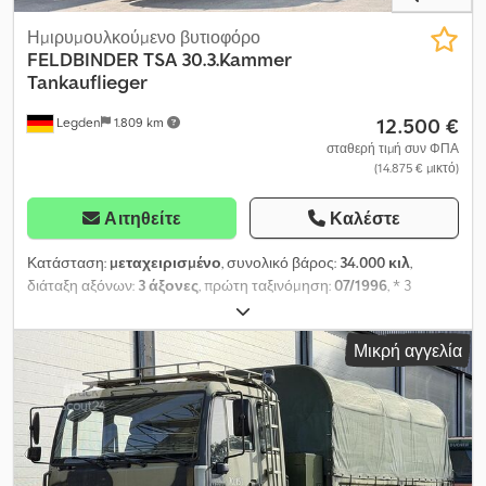
Ημιρυμουλκούμενο βυτιοφόρο
FELDBINDER
TSA 30.3.Kammer
Tankauflieger
12.500 €
Legden
1.809 km
σταθερή τιμή συν ΦΠΑ
(14.875 € μικτό)
Αιτηθείτε
Καλέστε
Κατάσταση:
μεταχειρισμένο
, συνολικό βάρος:
34.000 κιλ
,
διάταξη αξόνων:
3 άξονες
, πρώτη ταξινόμηση:
07/1996
, * 3
θάλαμοι * Ταμπούρα φρένα * Αεροανάρτηση * Ιδιοβάρος: 7.200
kg ----Εσωτερικός αριθμός οχήματος: 9539----Υπόκειται σε
Μικρή αγγελία
σφάλματα και ενδιάμεση πώληση. Υποστήριξη μέσω WhatsApp
διαθέσιμη! Dkodpfx Akjtu Slpomjr Για απορίες σχετικά με το όχημα
ή για περισσότερες πληροφορίες, μπορείτε να μας στείλετε άνετα
μήνυμα μέσω WhatsApp Whatsapp Γερμανικά, Αγγλικά --
Whatsapp Γερμανικά, Αγγλικά, Αραβικά