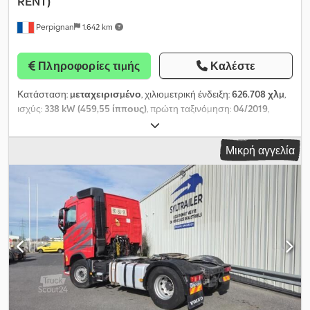
RENT)
Perpignan
1.642 km
Πληροφορίες τιμής
Καλέστε
Κατάσταση:
μεταχειρισμένο
, χιλιομετρική ένδειξη:
626.708 χλμ
,
ισχύς:
338 kW (459,55 ίππους)
, πρώτη ταξινόμηση:
04/2019
,
τύπος καυσίμου:
ντίζελ
, κενό βάρος:
7.645 κιλ
, μέγιστο βάρος
φόρτωσης:
11.355 κιλ
, συνολικό βάρος:
19.000 κιλ
, μέγεθος
Μικρή αγγελία
ελαστικού:
-
, διάταξη αξόνων:
4x2
, μεταξόνιο:
6.110 χιλ.
, φρένα:
φρενάρισμα κινητήρα
, τύπος μετάδοσης:
αυτόματο
, κατηγορία
εκπομπών:
Euro 6
, ανάρτηση:
αέρας
, Έτος κατασκευής:
2019
,
Εξοπλισμός:
ABS, κλιματισμός, υπολογιστής επί του
οχήματος
, ref: LOC-VO25-2041 ΕΝΟΙΚΙΑΣΗ: Οδικό σύνολο
ανατρεπόμενου ημιρυμουλκούμενου – VOLVO FH 460 (2021) +
SCHMITZ CARGOBULL SKI24 (2024) Τύπος μίσθωσης:
Βραχυχρόνια / Μακροχρόνια Διαθεσιμότητα: Άμεση Χρήση:
Δημόσια έργα, χύμα μεταφορές, υλικά, εργοτάξιο Επικοινωνήστε
μαζί μας για προσφορά ενοικίασης ΕΛΚΥΣΤΗΡΑΣ VOLVO FH 460
Μάρκα: VOLVO Μοντέλο: FH 460 Έτος: 2021 Χιλιόμετρα: 626.708