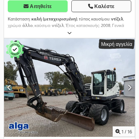
Αιτηθείτε
Καλέστε
Κατάσταση:
καλή (μεταχειρισμένη)
, τύπος καυσίμου:
ντίζελ
,
χρώμα:
άλλο
, καύσιμο:
ντίζελ
, Έτος κατασκευής:
2008
, Γενικά
Χώρα παραγωγής: Βέλγιο Κατάσταση Τύπος CE: CE Djdpfey Uq E
Hjx Amtskr = Περισσότερες πληροφορίες = Έτος κατασκευής: Δεκ.
Μικρή αγγελία
2008 Αριθμός κυλίνδρων: 3 Σήμανση CE: ναι Τεχνική κατάσταση:
καλή Οπτική κατάσταση: καλή
1
/
16