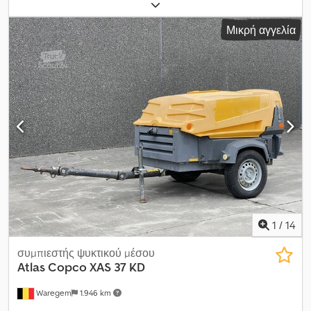
υδροστατικός
, τύπος καυσίμου:
ντίζελ
, χρώμα:
κίτρινο
,
συνολικό βάρος:
21.900 κιλ
, κενό βάρος:
21.900 κιλ
, λειτουργικό
Μικρή αγγελία
βάρος:
22.000 κιλ
, κατάσταση κίνησης:
70 ποσοστό
, κατάσταση
αλυσίδας:
70 ποσοστό
, πρώτη ταξινόμηση:
07/2010
, επόμενος
τεχνικός έλεγχος (TÜV):
04/2027
, Έτος κατασκευής:
2009
, ώρες
λειτουργίας:
5.280 h
, αριθμός μηχανήματος/οχήματος:
1459013
,
Εξοπλισμός:
Έλεγχος ασφάλειας UVV, καμπίνα, κλιματισμός,
πρόσθετοι προβολείς, υδραυλικά, υδραυλικά αρπαγής,
υδραυλικό σφυρί, υπολογιστής επί του οχήματος, χαμηλό
επίπεδο θορύβου
, Εξοπλισμός / Τεχνικά στοιχεία: - 4-κύλινδρος
πετρελαιοκινητήρας ISUZU με 127 kW (172 PS) - Διπλής ενέργειας
υδραυλικό σύστημα για σφυρί και ψαλίδι - Πέλματα ερπύστριας
600 mm με μεταφορικό πλάτος 3 m Dkjdpfequ N Sdox Amtor
Περιλαμβάνει: 1 x ταχυσύνδεσμος Lehnhoff MS-21 1 x βαθύς
κάδος SB 1.200 mm Συντηρημένο μηχάνημα από
εξουσιοδοτημένο αντιπρόσωπο
1
/
14
συμπιεστής ψυκτικού μέσου
Atlas Copco
XAS 37 KD
Waregem
1.946 km