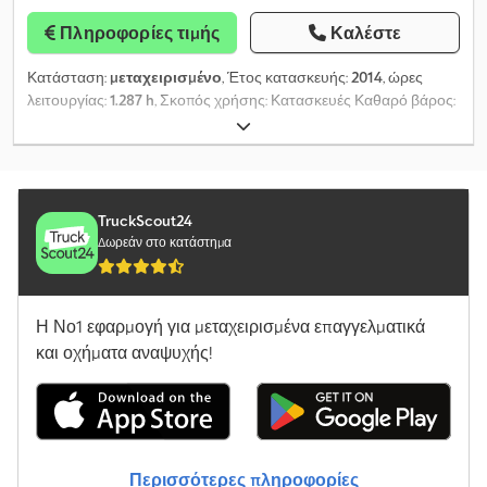
Πληροφορίες τιμής
Καλέστε
Κατάσταση:
μεταχειρισμένο
, Έτος κατασκευής:
2014
, ώρες
λειτουργίας:
1.287 h
, Σκοπός χρήσης: Κατασκευές Καθαρό βάρος:
660 kg Μάρκα κινητήρα: Kubota D905 Παροχή: 2 m³/λ Πίεση
λειτουργίας: 7 bar Επικοινωνήστε με το Τμήμα Πωλήσεων για
περισσότερες πληροφορίες. Dodpfxeytt N Dj Amtekr
TruckScout24
Δωρεάν στο κατάστημα
Η Νο1 εφαρμογή για μεταχειρισμένα επαγγελματικά
και οχήματα αναψυχής!
Περισσότερες πληροφορίες