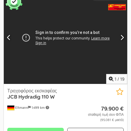
Επικοινωνήστε με το Τμήμα Πωλήσεων για περισσότερες
πληροφορίες.
1
/
19
Τροχοφόρος εκσκαφέας
JCB
Hydradig 110 W
79.900 €
Eltmann
1.499 km
σταθερή τιμή συν ΦΠΑ
(95.081 € μικτό)