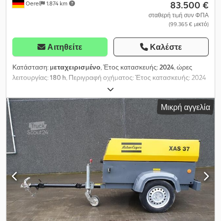
83.500 €
Oerel
1.874 km
σταθερή τιμή συν ΦΠΑ
(99.365 € μικτό)
Αιτηθείτε
Καλέστε
Κατάσταση:
μεταχειρισμένο
, Έτος κατασκευής:
2024
, ώρες
λειτουργίας:
180 h
, Περιγραφή οχήματος: Έτος κατασκευής: 2024
με περίπου 180 ώρες λειτουργίας Dsdpouuxnmsfx Amtekr Αρ.
DL00629 Βάρος: περίπου 9.900 kg Εξοπλισμός: - Άνετη καμπίνα
Μικρή αγγελία
με κλιματισμό, θέρμανση και ραδιόφωνο - Αεροελαστικό κάθισμα
με αυτόματη ρύθμιση βάρους - Κάμερα οπισθοπορείας -
Ρυθμιζόμενη μπούμα/ κοντάρι κουβά περίπου 1.760 mm μήκος -
Ερπύστρια από καουτσούκ, περίπου 450 mm πλάτος - Προβολείς
LED στην καμπίνα: 2x εμπρός, 2x πίσω - Προβολέας LED στην
μπούμα: 1x - Ηλεκτροπροοδευτική βοηθητική υδραυλική
λειτουργία (χειρισμός με τον αντίχειρα) - Βοηθητική υδραυλική
για λειτουργία σφύρας και ψαλιδιού (High-Flow) - 2x Βοηθητική
υδραυλική για λειτουργία αναδιπλούμενου κουβά (Low-Flow) -
Πρόσθετη γραμμή διαρροής λαδιού - Προεγκατάσταση για
υδραυλική ταχεία αλλαγή εξαρτημάτων - Αντλία ανεφοδιασμού