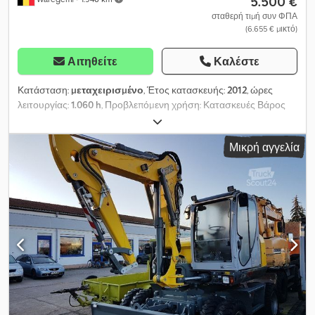
5.500 €
σταθερή τιμή συν ΦΠΑ
(6.655 € μικτό)
Αιτηθείτε
Καλέστε
Κατάσταση:
μεταχειρισμένο
, Έτος κατασκευής:
2012
, ώρες
λειτουργίας:
1.060 h
, Προβλεπόμενη χρήση: Κατασκευές Βάρος
χωρίς φορτίο: 650 kg Μάρκα κινητήρα: Kubota D905 Απόδοση: 2
m³/m Τύπος συμπιεστή: κοχλιοφόροι συμπιεστές Πίεση
Μικρή αγγελία
λειτουργίας: 7 bar Dodoytt Aqjpfx Amtjkr Επικοινωνήστε με το
Τμήμα Πωλήσεων για περισσότερες πληροφορίες.