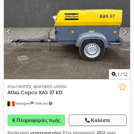
1
/
12
συμπιεστής ψυκτικού μέσου
Atlas Copco
XAS 37 KD
Waregem
1.946 km
Πληροφορίες τιμής
Καλέστε
Κατάσταση:
μεταχειρισμένο
, Έτος κατασκευής:
2012
, ώρες