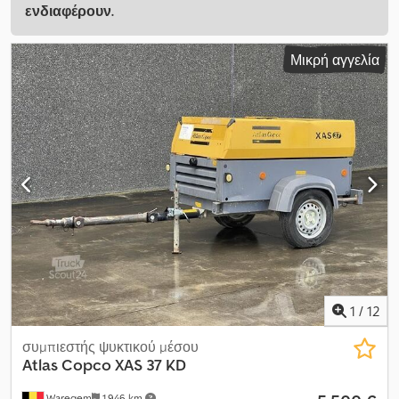
ενδιαφέρουν.
Μικρή αγγελία
1
/
12
συμπιεστής ψυκτικού μέσου
Atlas Copco
XAS 37 KD
Waregem
1.946 km