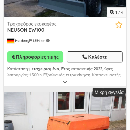
1
/
4
Τροχοφόρος εκσκαφέας
NEUSON
EW100
Herzberg
1.554 km
Πληροφορίες τιμής
Καλέστε
Κατάσταση:
μεταχειρισμένο
, Έτος κατασκευής:
2022
, ώρες
λειτουργίας:
1.500 h
, Εξοπλισμός:
τετρακίνηση
, Κατασκευαστής:
WackerNeuson Τύπος: EW100 Αριθμός σειράς:
WNCE0606K00002757 Έτος κατασκευής: 2022 Εξοπλισμός:
Μικρή αγγελία
Έκδοση A 7.0, πετρελαιοκινητήρας EU-5, κάθισμα οδηγού με
αερανάρτηση, δίδυμοι τροχοί, εμπρός και πίσω προβολείς
εργασίας, περιμετρικός φάρος LED, εξοπλισμός οδικής
κυκλοφορίας σύμφωνα με STVO, Μεταβλητός βραχίονας, κοντός
βραχίονας κουβά (στάνταρ), λεπίδα εξομάλυνσης Πρόσθετος
εξοπλισμός: Ολοκληρωμένο ραδιόφωνο, αμορτισέρ ZH / AUX I,
3ος υδραυλικός κύκλος/ AUX II, υδραυλικός κύκλος γκράιφερ/