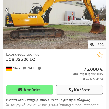
1
/
23
Εκσκαφέας τροχιάς
JCB
JS 220 LC
75.000 €
Eltmann
1.499 km
σταθερή τιμή συν ΦΠΑ
(89.250 € μικτό)
Αιτηθείτε
Καλέστε
Κατάσταση:
μεταχειρισμένο
, Λειτουργικότητα:
πλήρως
λειτουργικό
, ισχύς:
128 kW (174,03 ίππους)
, τύπος μετάδοσης: