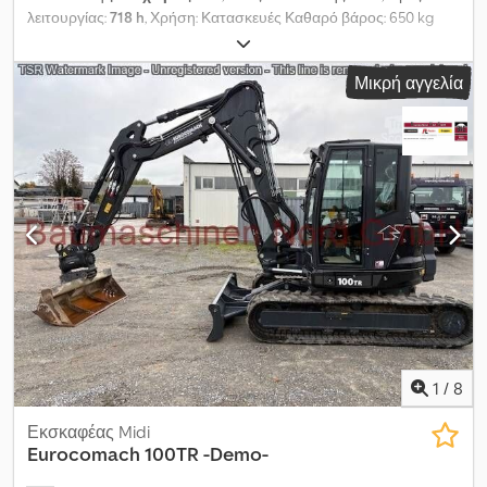
λειτουργίας:
718 h
, Χρήση: Κατασκευές Καθαρό βάρος: 650 kg
Μάρκα κινητήρα: Kubota D905 Dsdpfxjytt I He Amtjkr Παροχή: 2
m³/λεπτό Διαστάσεις χώρου φόρτωσης: 152 x 96 x 78 cm Τύπος
Μικρή αγγελία
συμπιεστή: Κοχλιοφόροι συμπιεστές Εργασιακή πίεση: 7 bar
Επικοινωνήστε με το Τμήμα Πωλήσεων για περισσότερες
πληροφορίες.
1
/
8
Εκσκαφέας Midi
Eurocomach
100TR -Demo-