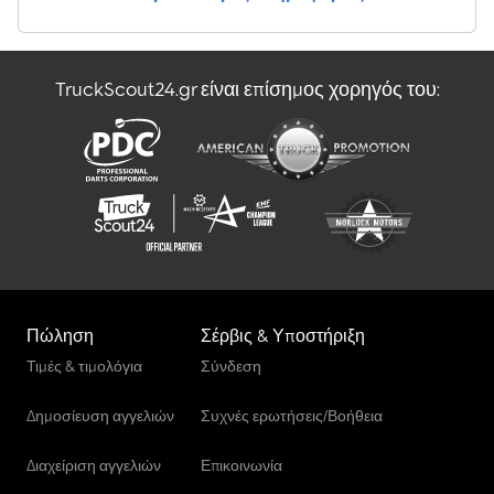
TruckScout24.gr είναι επίσημος χορηγός του:
Πώληση
Σέρβις & Υποστήριξη
Τιμές & τιμολόγια
Σύνδεση
Δημοσίευση αγγελιών
Συχνές ερωτήσεις/Βοήθεια
Διαχείριση αγγελιών
Επικοινωνία