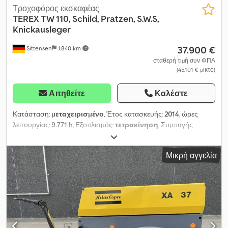
Τροχοφόρος εκσκαφέας
TEREX
TW 110, Schild, Pratzen, S.W.S,
Knickausleger
37.900 €
Sittensen
1.840 km
σταθερή τιμή συν ΦΠΑ
(45.101 € μικτό)
Αιτηθείτε
Καλέστε
Κατάσταση:
μεταχειρισμένο
, Έτος κατασκευής:
2014
, ώρες
λειτουργίας:
9.771 h
, Εξοπλισμός:
τετρακίνηση
, Συμπαγής
κινητός εκσκαφέας, σπαστό βραχίονα, υδραυλικός ρυθμιζόμενος
βραχίονας, εξάρτημα για αρπάγη και σφύρα, λεπίδα ισοπέδωσης,
Μικρή αγγελία
στηρίγματα ποδιών, κλιματισμός, υδραυλικό σύστημα ταχείας
αλλαγής, κάδος εκσκαφής 1500mm, το όχημα μπορεί να φέρει
διαφημιστικά αυτοκόλλητα και/ή επιγραφές. SI83002 Dkjdpfxji Rir
To Amtsr Η προσφορά μας γενικά γίνεται χωρίς νέο τεχνικό
έλεγχο TÜV. Εάν επιθυμείτε νέο τεχνικό έλεγχο TÜV, θα χαρούμε
να σας δώσουμε προσφορά μέσω των συνεργαζόμενων
συνεργείων μας! Το όχημα μπορεί να φέρει διαφημιστικά