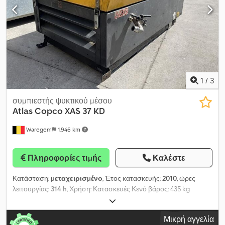
1
/
3
συμπιεστής ψυκτικού μέσου
Atlas Copco
XAS 37 KD
Waregem
1.946 km
Πληροφορίες τιμής
Καλέστε
Κατάσταση:
μεταχειρισμένο
, Έτος κατασκευής:
2010
, ώρες
λειτουργίας:
314 h
, Χρήση: Κατασκευές Κενό βάρος: 435 kg
Μάρκα κινητήρα: Kubota D905 Παροχή: 2 m³/m Διαστάσεις
φορτωτικού χώρου: 153 x 107 x 85 εκ. Τύπος συμπιεστή: Κοχλιωτοί
Μικρή αγγελία
συμπιεστές Dkedpfjytt Exox Amter Πίεση εργασίας: 7 bar