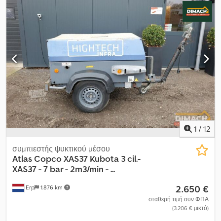
πληροφορίες. Dkedpfx Amsv Dqbhetor
1
/
12
συμπιεστής ψυκτικού μέσου
Atlas Copco
XAS37 Kubota 3 cil.-
XAS37 - 7 bar - 2m3/min - ...
2.650 €
Erp
1.876 km
σταθερή τιμή συν ΦΠΑ
(3.206 € μικτό)