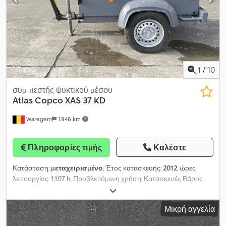
αυτοκόλλητα και/ή επιγραφές. Ισχύουν οι γενικοί μας όροι
παράδοσης και πληρωμής. Με χαρά θα σας προτείνουμε
προσφορά χρηματοδότησης ή leasing για το συγκεκριμένο
μηχάνημα. Παρακαλούμε επικοινωνήστε μαζί μας!
1
/
10
συμπιεστής ψυκτικού μέσου
Atlas Copco
XAS 37 KD
Waregem
1.946 km
Πληροφορίες τιμής
Καλέστε
Κατάσταση:
μεταχειρισμένο
, Έτος κατασκευής:
2012
, ώρες
λειτουργίας:
1.107 h
, Προβλεπόμενη χρήση: Κατασκευές Βάρος
χωρίς φορτίο: 650 kg Μάρκα κινητήρα: Kubota D905 Απόδοση: 2
m³/m Τύπος συμπιεστή: κοχλιοφόροι συμπιεστές Πίεση
Μικρή αγγελία
λειτουργίας: 7 bar Επικοινωνήστε με το Τμήμα Πωλήσεων για
περισσότερες πληροφορίες. Dkjdpfoytt Igex Amtjr