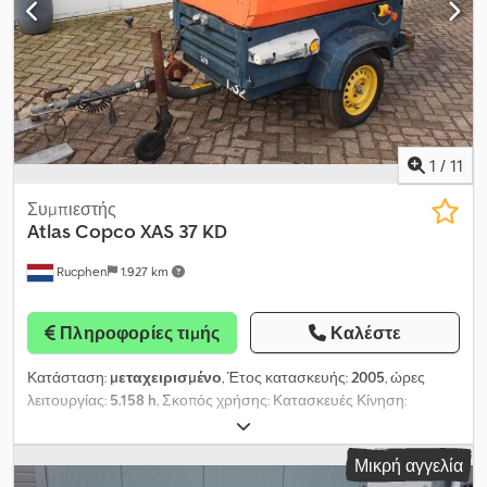
AUX V, προεγκατάσταση Easy Lock/ AUX, κάμερα οπισθοπορείας,
αυτόματος κλιματισμός, προετοιμασία Powertilt/ AUX II, επιλογή
CE, Dksdpfx Asi Tkkmemter Σύστημα προειδοποίησης
υπερφόρτωσης Advanced Τηλεματική: EquipCare 36M
περιλαμβάνεται Γρήγορος μηχανικός ταχυσύνδεσμος MS08
1
/
11
Συμπιεστής
Atlas Copco
XAS 37 KD
Rucphen
1.927 km
Πληροφορίες τιμής
Καλέστε
Κατάσταση:
μεταχειρισμένο
, Έτος κατασκευής:
2005
, ώρες
λειτουργίας:
5.158 h
, Σκοπός χρήσης: Κατασκευές Κίνηση:
Τροχοφόρο Βάρος χωρίς φορτίο: 650 kg Μάρκα κινητήρα:
Kubota Απόδοση: 2 m³/λεπτό Πίεση εργασίας: 7 bar
Μικρή αγγελία
Επικοινωνήστε με τον J.A.J. Jansen για περισσότερες