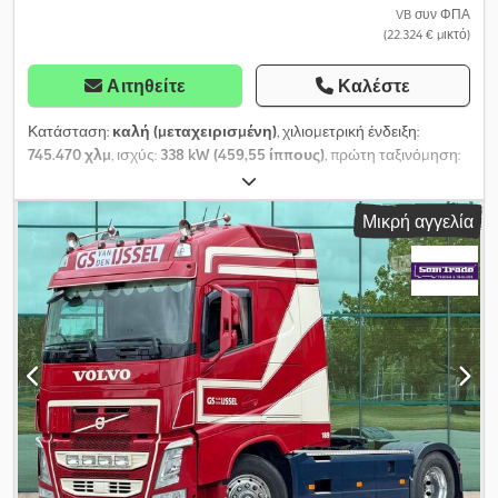
VB συν ΦΠΑ
(22.324 € μικτό)
Αιτηθείτε
Καλέστε
Κατάσταση:
καλή (μεταχειρισμένη)
, χιλιομετρική ένδειξη:
745.470 χλμ
, ισχύς:
338 kW (459,55 ίππους)
, πρώτη ταξινόμηση:
09/2015
, τύπος καυσίμου:
ντίζελ
, μέγεθος ελαστικού:
315/70R22,5
, διάταξη αξόνων:
4x2
, μεταξόνιο:
3.700 χιλ.
, καύσιμο:
Μικρή αγγελία
ντίζελ
, χρώμα:
άλλο
, καμπίνα οδηγού:
καμπίνα ύπνου
, τύπος
μετάδοσης:
αυτόματο
, αριθμός ταχυτήτων:
12
, κατηγορία
εκπομπών:
Euro 6
, ανάρτηση:
χάλυβας-αέρας
, συνολικό μήκος:
5.890 χιλ.
, συνολικό πλάτος:
2.550 χιλ.
, συνολικό ύψος:
3.800
χιλ.
, Έτος κατασκευής:
2015
, Εξοπλισμός:
ABS, Bluetooth,
ηλεκτρικά ρυθμιζόμενος καθρέφτης, ηλεκτρική ρύθμιση
παραθύρων, θερμαινόμενο κάθισμα, κεντρικό κλείδωμα,
κλιματισμός, σύστημα αυτόματου ελέγχου ταχύτητας,
σύστημα ελέγχου πρόσφυσης, σύστημα θέρμανσης
στάθμευσης
, = Επιπλέον επιλογές και αξεσουάρ = -
Θερμαινόμενοι καθρέφτες - Ψηφιακός ταχογράφος -
Καταγραφέας διαδρομής (συσκευή ελέγχου) - Σταθερός - Λάμπα