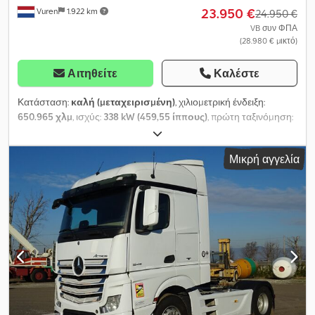
23.950 €
Vuren
1.922 km
24.950 €
VB συν ΦΠΑ
(28.980 € μικτό)
Αιτηθείτε
Καλέστε
Κατάσταση:
καλή (μεταχειρισμένη)
, χιλιομετρική ένδειξη:
650.965 χλμ
, ισχύς:
338 kW (459,55 ίππους)
, πρώτη ταξινόμηση:
02/2019
, τύπος καυσίμου:
ντίζελ
, μέγεθος ελαστικού:
315/70R22,5
, διάταξη αξόνων:
4x2
, μεταξόνιο:
3.800 χιλ.
, καύσιμο:
Μικρή αγγελία
ντίζελ
, χρώμα:
λευκό
, καμπίνα οδηγού:
καμπίνα ύπνου
, τύπος
μετάδοσης:
αυτόματο
, αριθμός ταχυτήτων:
12
, κατηγορία
εκπομπών:
Euro 6
, ανάρτηση:
χάλυβας-αέρας
, συνολικό μήκος:
5.990 χιλ.
, συνολικό πλάτος:
2.550 χιλ.
, συνολικό ύψος:
3.520
χιλ.
, Έτος κατασκευής:
2019
, Εξοπλισμός:
ABS, Bluetooth,
ηλεκτρικά ρυθμιζόμενος καθρέφτης, ηλεκτρική ρύθμιση
παραθύρων, κεντρικό κλείδωμα, κλιματισμός, σύστημα
αυτόματου ελέγχου ταχύτητας, σύστημα ελέγχου
πρόσφυσης, σύστημα θέρμανσης στάθμευσης, σύστημα
πλοήγησης
, = Επιπλέον επιλογές και αξεσουάρ = -
Θερμαινόμενοι καθρέφτες - Ψηφιακός ταχογράφος - Συσκευή