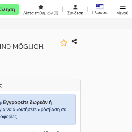
ώληση
Γλώσσα
Λίστα επιθυμιών
(0)
Σύνδεση
Μενού
IND MÖGLICH.
ς
η:
Εγγραφείτε δωρεάν ή
για να αποκτήσετε πρόσβαση σε
ροφορίες.