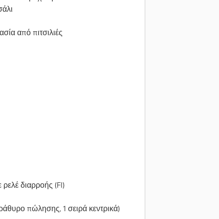
σάλι
σία από πιτσιλιές
ε ρελέ διαρροής (FI)
παράθυρο πώλησης, 1 σειρά κεντρικά)