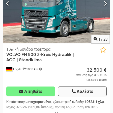
1
/
23
Τυπική μονάδα τράκτορα
VOLVO
FH 500 2-Kreis Hydraulik |
ACC | Standklima
32.500 €
Legden
1.809 km
σταθερή τιμή συν ΦΠΑ
(38.675 € μικτό)
Αιτηθείτε
Καλέστε
Κατάσταση:
μεταχειρισμένο
, χιλιομετρική ένδειξη:
1.032.111 χλμ
,
ισχύς:
375 kW (509,86 ίππους)
, πρώτη ταξινόμηση:
09/2016
,
τύπος καυσίμου:
ντίζελ
, συνολικό βάρος:
18.000 κιλ
, διάταξη