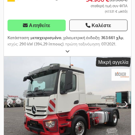
σταθερή τιμή συν ΦΠΑ
(41.531 € μικτό)
Αιτηθείτε
Καλέστε
Κατάσταση:
μεταχειρισμένο
, χιλιομετρική ένδειξη:
363.661 χλμ
,
ισχύς:
290 kW (394,29 ίππους)
, πρώτη ταξινόμηση:
07/2021
,
τύπος καυσίμου:
ντίζελ
, κενό βάρος:
6.749 κιλ
, μέγιστο βάρος
φόρτωσης:
11.251 κιλ
, συνολικό βάρος:
18.000 κιλ
, μέγεθος
Μικρή αγγελία
ελαστικού:
385 / 65 R 22,5
, επόμενος τεχνικός έλεγχος (TÜV):
10/2026
, φρένα:
άλλο
, χρώμα:
λευκό
, καμπίνα οδηγού:
ημερήσια
καμπίνα
, τύπος μετάδοσης:
αυτόματο
, κατηγορία εκπομπών:
Euro 6
, ανάρτηση:
χάλυβας-αέρας
, συνολικό μήκος:
25.000 χιλ.
,
συνολικό πλάτος:
33.160 χιλ.
, συνολικό ύψος:
59.170 χιλ.
, Έτος
κατασκευής:
2021
, διάσταση εμπρόσθιου ελαστικού:
315 / 80 R
22,5
, Εξοπλισμός:
ABS, κλείδωμα διαφορικού, κλιματισμός,
σύστημα αυτόματου ελέγχου ταχύτητας
, ABS, φώτα εργασίας,
ηλεκτρικά ρυθμιζόμενοι και θερμαινόμενοι εξωτερικοί καθρέπτες,
τηλέφωνο αυτοκινήτου με handsfree, ηλιοροφή, μπλοκέ
διαφορικού, στροφόμετρο, ηλεκτρικά παράθυρα αριστερά + δεξιά,
καμπίνα μεσαίου μεγέθους, αερόφουσκη στο κάθισμα οδηγού,