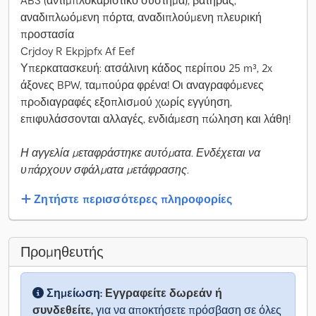
ABS (αντιμπλοκαριστικό σύστημα), βατήρας,
αναδιπλωόμενη πόρτα, αναδιπλούμενη πλευρική
προστασία
Crjdoy R Ekpjpfx Af Eef
Υπερκατασκευή: ατσάλινη κάδος περίπου 25 m³, 2x
άξονες BPW, ταμπούρα φρένα! Οι αναγραφόμενες
πρoδιαγραφές εξοπλισμού χωρίς εγγύηση,
επιφυλάσσονται αλλαγές, ενδιάμεση πώληση και λάθη!
Η αγγελία μεταφράστηκε αυτόματα. Ενδέχεται να
υπάρχουν σφάλματα μετάφρασης.
Ζητήστε περισσότερες πληροφορίες
Προμηθευτής
Σημείωση:
Εγγραφείτε δωρεάν ή
συνδεθείτε,
για να αποκτήσετε πρόσβαση σε όλες