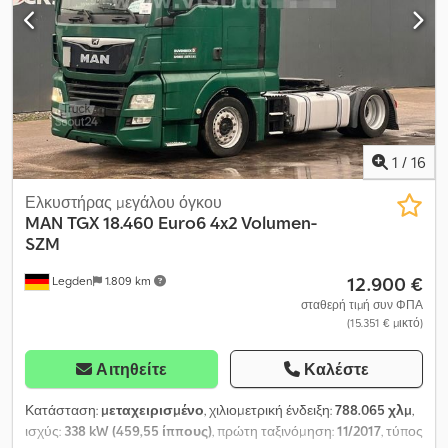
warning), collision warning system, differential lock, I Park Cool,
auxiliary heater, heated seats, automatic climate control, cooler
compartment, roof hatch, tires 315/70 R22.5, radio/CD/AUX Csdpfx
Afszkyh He Eorf Inspection record/book Location:
Grosmannstrasse 138, 20539 Hamburg
1
/
16
Ελκυστήρας μεγάλου όγκου
MAN
TGX 18.460 Euro6 4x2 Volumen-
SZM
12.900 €
Legden
1.809 km
σταθερή τιμή συν ΦΠΑ
(15.351 € μικτό)
Αιτηθείτε
Καλέστε
Κατάσταση:
μεταχειρισμένο
, χιλιομετρική ένδειξη:
788.065 χλμ
,
ισχύς:
338 kW (459,55 ίππους)
, πρώτη ταξινόμηση:
11/2017
, τύπος