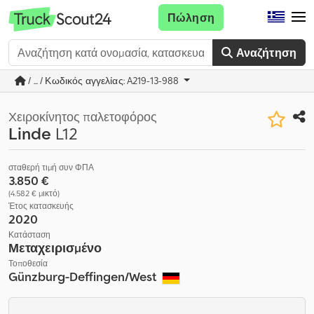
Πώληση
Αναζήτηση
/ ... / Κωδικός αγγελίας: A219-13-988
Χειροκίνητος παλετοφόρος
Linde
L12
σταθερή τιμή συν ΦΠΑ
3.850 €
(4.582 € μικτό)
Έτος κατασκευής
2020
Κατάσταση
Μεταχειρισμένο
Τοποθεσία
Günzburg-Deffingen/West