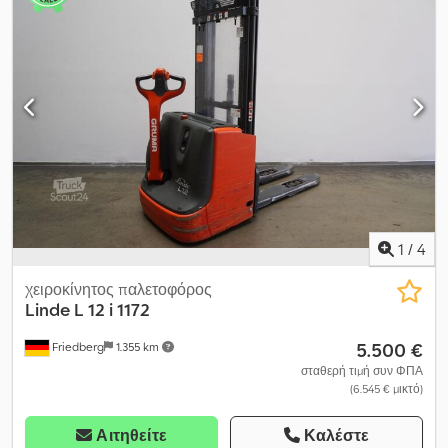
περονών:
1.150 χιλ.
, κενό βάρος:
1.000 κιλ
, συνολικό ύψος:
2.020
χιλ.
, συνολικό μήκος:
1.911 χιλ.
, συνολικό πλάτος:
800 χιλ.
,
καύσιμο:
ηλεκτρισμός
, - Βύσμα οχήματος EX - Κάθετη αλλαγή
μπαταρίας - Διάφορα, 570 / 1150 mm - Κάτοχος πιρούνι Crsdpfjzq
H Tpex Aclef - SafetySpeed - Βραδεία κίνηση - Προστασία ιστού:
συρμάτινο πλέγμα - Έλεγχος πρόσβασης: διακόπτης με κλειδί -
Περιοχή 22 (3D) ATEX - Ομάδα έκρηξης II B, κατηγορία
θερμοκρασίας T4 (135 βαθμοί) - Τοποθετημένος συμπλέκτης
μπαταρίας ATEX - LSP 0.6 Αναφορά: ANL1004228
1
/
4
χειροκίνητος παλετοφόρος
Linde
L 12 i 1172
5.500 €
Friedberg
1.355 km
σταθερή τιμή συν ΦΠΑ
(6.545 € μικτό)
Αιτηθείτε
Καλέστε