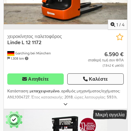
1
/
4
χειροκίνητος παλετοφόρος
Linde
L 12 1172
6.590 €
Garching bei München
1.308 km
σταθερή τιμή συν ΦΠΑ
(7.842 € μικτό)
Αιτηθείτε
Καλέστε
Κατάσταση:
μεταχειρισμένο
, αριθμός μηχανήματος/οχήματος:
ANL1004727
, Έτος κατασκευής:
2018
, ώρες λειτουργίας:
593 h
,
ωφελιμο φορτίο:
1.200 κιλ
, ύψος ανύψωσης:
2.424 χιλ.
, ελεύθερη
ανύψωση:
1.210 χιλ.
, κέντρο βάρους φορτίου:
600 χιλ.
, τύπος
Μικρή αγγελία
ιστού:
διπλός
, χωρητικότητα μπαταρίας:
200 Αχ
, τάση μπαταρίας:
24 V
, πλάτος πλαισίου ανυψωτικού:
560 χιλ.
, μήκος περονών:
1.150 χιλ.
, κενό βάρος:
796 κιλ
, συνολικό ύψος:
1.690 χιλ.
,