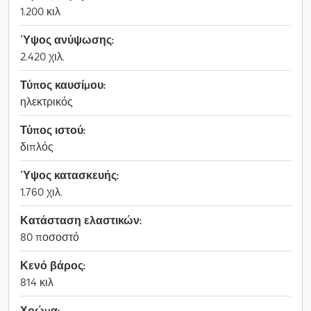
1.200 κιλ
Ύψος ανύψωσης:
2.420 χιλ.
Τύπος καυσίμου:
ηλεκτρικός
Τύπος ιστού:
διπλός
Ύψος κατασκευής:
1.760 χιλ.
Κατάσταση ελαστικών:
80 ποσοστό
Κενό βάρος:
814 κιλ
Χρώμα: