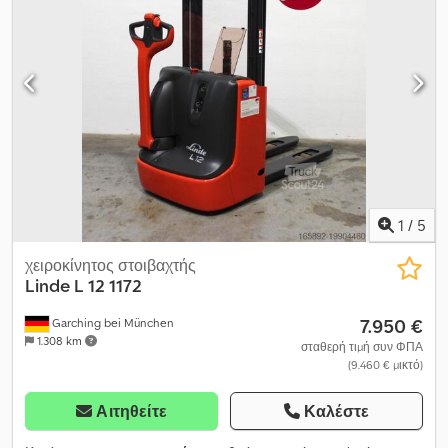
συνολικό μήκος:
1.788 χιλ.
, συνολικό πλάτος:
800 χιλ.
, καύσιμο:
ηλεκτρισμός
, - Aquamatic με μπαταρία - Βύσμα οχήματος MRC
80A - Κάθετη αλλαγή μπαταρίας Codpfxjzqg Sxj Aclsrf - Εκτέλεση
περονών: 560 - 1150 mm, 560/1150/65 - SafetySpeed - Περιορισμός
ταχύτητας: 6 km/h - Αργή κίνηση - SoftLanding - Προστασία
ιστού: Πολυκαρβονικό - Έλεγχος πρόσβασης: Διακόπτης κλειδιού
- LSP 0.6
1
/
5
χειροκίνητος στοιβαχτής
Linde
L 12 1172
7.950 €
Garching bei München
1.308 km
σταθερή τιμή συν ΦΠΑ
(9.460 € μικτό)
Αιτηθείτε
Καλέστε