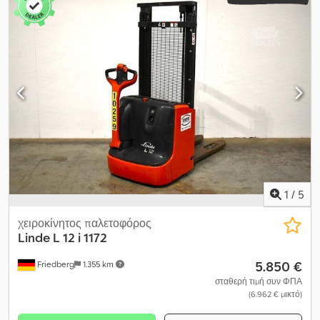
μπαταρίας:
24 V
, πλάτος πλαισίου ανυψωτικού:
1.000 χιλ.
, μήκος
περονών:
1.030 χιλ.
, κενό βάρος:
824 κιλ
, συνολικό ύψος:
2.020
χιλ.
, συνολικό μήκος:
1.720 χιλ.
, συνολικό πλάτος:
1.000 χιλ.
,
καύσιμο:
ηλεκτρισμός
, - Aquamatic και κυκλοφορία ηλεκτρολύτη
στην μπαταρία - Βύσμα οχήματος MRC 80A Credpfx Ajyv Sfkeclof
- Κάθετη αλλαγή μπαταρίας - Διάφορα, βάση για ρολό μεμβράνης
1030x1000mm - SafetySpeed - Αργή κίνηση - Προστασία ιστού:
Πολυκαρβονικό - Έλεγχος πρόσβασης: LFM go - 24 Volt PzS-EUW
- Σύστημα πλήρωσης 24 Volt Aquamatic - Επιγραφή Linde -
Καλώδιο/βύσμα Flex - Βάση για ρολά μεμβράνης - RAL 2002
κοκκινοπορτοκαλί - Τυπική έκδοση - Προετοιμασία για υγρές
μπαταρίες - LSP 0.6
1
/
5
χειροκίνητος παλετοφόρος
Linde
L 12 i 1172
5.850 €
Friedberg
1.355 km
σταθερή τιμή συν ΦΠΑ
(6.962 € μικτό)