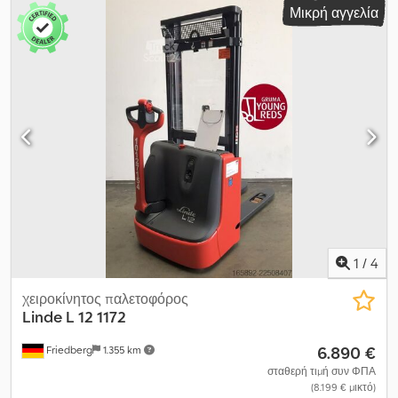
Μικρή αγγελία
1
/
4
χειροκίνητος παλετοφόρος
Linde
L 12 1172
6.890 €
Friedberg
1.355 km
σταθερή τιμή συν ΦΠΑ
(8.199 € μικτό)