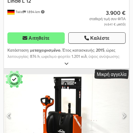
Linde
L 12
3.900 €
Twist
1.894 km
σταθερή τιμή συν ΦΠΑ
(4.641 € μικτό)
Αιτηθείτε
Καλέστε
Κατάσταση:
μεταχειρισμένο
, Έτος κατασκευής:
2015
, ώρες
λειτουργίας:
874 h
, ωφελιμο φορτίο:
1.201 κιλ
, ύψος ανύψωσης:
3.000 χιλ.
, ύψος κατασκευής:
1.940 χιλ.
, κατάσταση ελαστικών:
50 ποσοστό
, διάσταση εμπρόσθιου ελαστικού:
Standard
,
Μικρή αγγελία
χρώμα:
άλλο
,