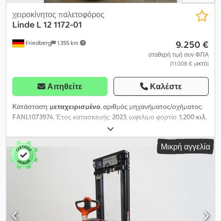
χειροκίνητος παλετοφόρος
Linde
L 12 1172-01
9.250 €
Friedberg
1.355 km
σταθερή τιμή συν ΦΠΑ
(11.008 € μικτό)
Αιτηθείτε
Καλέστε
Κατάσταση:
μεταχειρισμένο
, αριθμός μηχανήματος/οχήματος:
FANL1073974
, Έτος κατασκευής:
2023
, ωφελιμο φορτίο:
1.200 κιλ
,
ύψος ανύψωσης:
2.424 χιλ.
, ελεύθερη ανύψωση:
150 χιλ.
, κέντρο
βάρους φορτίου:
600 χιλ.
, τύπος ιστού:
σήμπλεξ
, χωρητικότητα
Μικρή αγγελία
μπαταρίας:
200 Αχ
, τάση μπαταρίας:
24 V
, πλάτος πλαισίου
ανυψωτικού:
560 χιλ.
, μήκος περονών:
1.600 χιλ.
, κενό βάρος:
818
κιλ
, συνολικό ύψος:
1.770 χιλ.
, συνολικό μήκος:
2.320 χιλ.
,
συνολικό πλάτος:
800 χιλ.
, καύσιμο:
ηλεκτρισμός
, - Aquamatic
με μπαταρία - Βύσμα οχήματος MRC 80A - Κάθετη αλλαγή
μπαταρίας - Διάφορα, 560 / 1600 mm - SafetySpeed - Βραδεία/
σέρνεται πορεία - Προστασία ιστού: πολυκαρβονικό - Έλεγχος
πρόσβασης: διακόπτης με κλειδί - Καλώδιο 80 A με βύσμα MRC