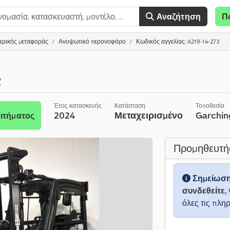
Αναζήτηση
Π
ερικής μεταφοράς
Ανυψωτικό περονοφόρο
Κωδικός αγγελίας: A219-14-273
2
Έτος κατασκευής
Κατάσταση
Τοποθεσία
2024
Μεταχειρισμένο
Garchin
ιτήματος
Προμηθευτή
Σημείωσ
συνδεθείτε,
όλες τις πλη