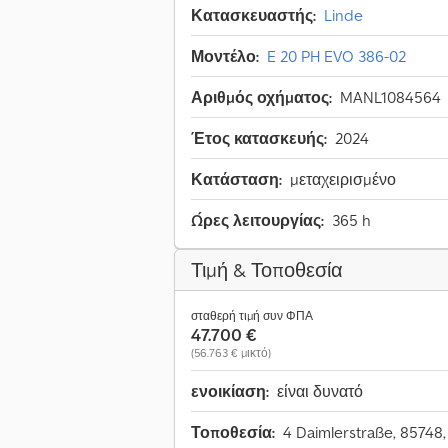
Κατασκευαστής:
Linde
Μοντέλο:
E 20 PH EVO 386-02
Αριθμός οχήματος:
MANL1084564
Έτος κατασκευής:
2024
Κατάσταση:
μεταχειρισμένο
Ώρες λειτουργίας:
365 h
Τιμή & Τοποθεσία
σταθερή τιμή συν ΦΠΑ
47.700 €
(56.763 € μικτό)
ενοικίαση:
είναι δυνατό
Τοποθεσία:
4 Daimlerstraße, 85748