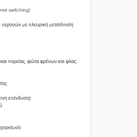
ree switching)
περονών με πλευρική μετατόπιση
και πορείας, φώτα φρένων και φλας
πτης
ινη επένδυση)
ύ
 χειρισμού