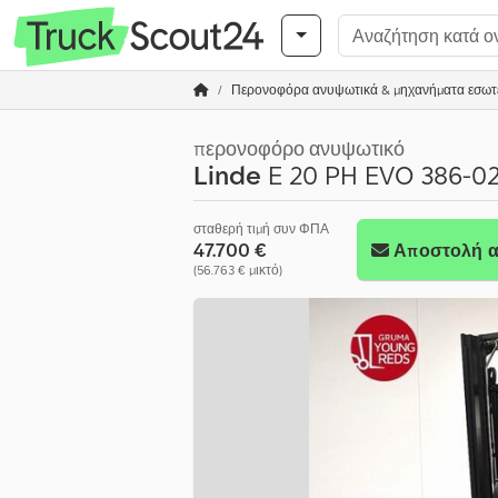
Περονοφόρα ανυψωτικά & μηχανήματα εσωτ
περονοφόρο ανυψωτικό
Linde
E 20 PH EVO 386-0
σταθερή τιμή συν ΦΠΑ
47.700 €
Αποστολή α
(56.763 € μικτό)