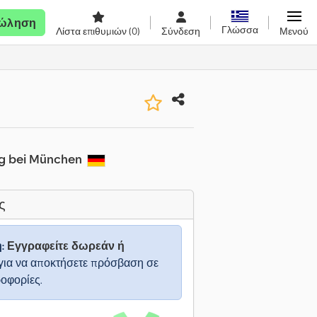
ώληση
Γλώσσα
Λίστα επιθυμιών
(0)
Σύνδεση
Μενού
g bei München
ς
η:
Εγγραφείτε δωρεάν ή
για να αποκτήσετε πρόσβαση σε
ροφορίες.