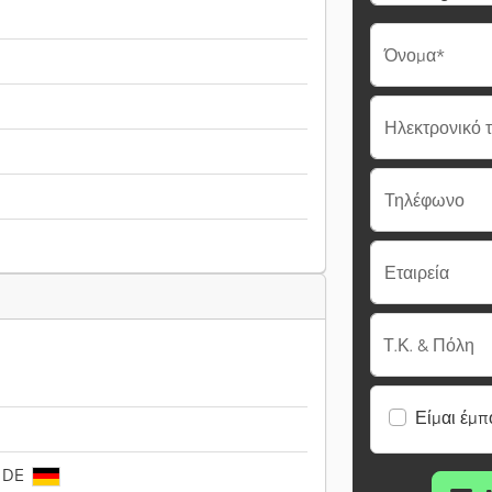
Όνομα*
Ηλεκτρονικό 
Τηλέφωνο
Εταιρεία
Τ.Κ. & Πόλη
Είμαι έμπ
, DE