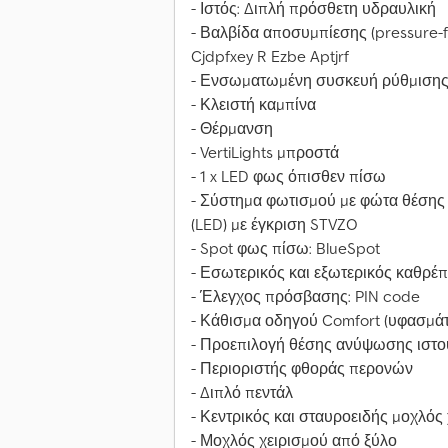
- Ιστός: Διπλή πρόσθετη υδραυλική
- Βαλβίδα αποσυμπίεσης (pressure-f
Cjdpfxey R Ezbe Aptjrf
- Ενσωματωμένη συσκευή ρύθμισης 
- Κλειστή καμπίνα
- Θέρμανση
- VertiLights μπροστά
- 1 x LED φως όπισθεν πίσω
- Σύστημα φωτισμού με φώτα θέσης 
(LED) με έγκριση STVZO
- Spot φως πίσω: BlueSpot
- Εσωτερικός και εξωτερικός καθρέ
- Έλεγχος πρόσβασης: PIN code
- Κάθισμα οδηγού Comfort (υφασμάτ
- Προεπιλογή θέσης ανύψωσης ιστο
- Περιοριστής φθοράς περονών
- Διπλό πεντάλ
- Κεντρικός και σταυροειδής μοχλός
- Μοχλός χειρισμού από ξύλο