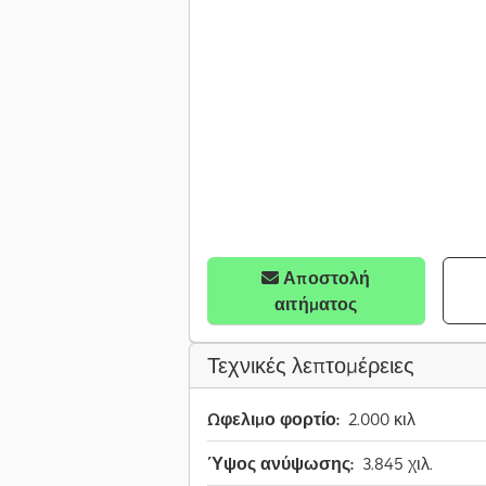
Αποστολή
αιτήματος
Τεχνικές λεπτομέρειες
Ωφελιμο φορτίο:
2.000 κιλ
Ύψος ανύψωσης:
3.845 χιλ.