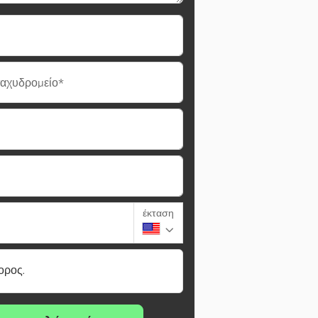
ταχυδρομείο*
έκταση
ορος.