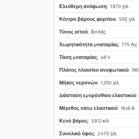
Ελεύθερη ανύψωση:
1.870 χιλ.
Κέντρο βάρους φορτίου:
500 χιλ.
Τύπος ιστού:
διπλός
Χωρητικότητα μπαταρίας:
775 Αχ
Τάση μπαταρίας:
48 V
Πλάτος πλαισίου ανυψωτικού:
980
Μήκος περονών:
1.200 χιλ.
Διάσταση εμπρόσθιου ελαστικού:
Μέγεθος πίσω ελαστικού:
16x6-8
Κενό βάρος:
3.812 κιλ
Συνολικό ύψος:
2.470 χιλ.