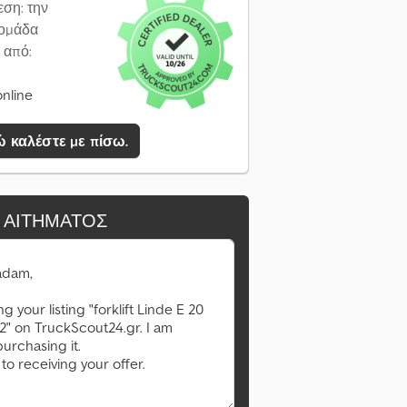
εση: την
ομάδα
 από:
online
 καλέστε με πίσω.
 ΑΙΤΉΜΑΤΟΣ