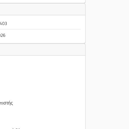
-403
026
πιστής