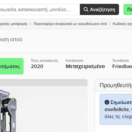
Αναζήτηση
Π
ερικής μεταφοράς
Περονοφόρο ανυψωτικό με προωθούμενο ιστό
Κωδικός αγγ
ιση ιστού
Έτος κατασκευής
Κατάσταση
Τοποθεσία
2020
Μεταχειρισμένο
Friedbe
ιτήματος
Προμηθευτή
Σημείωσ
συνδεθείτε,
όλες τις πλη