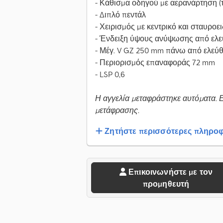
- Κάθισμα οδηγού με αερανάρτηση (
- Διπλό πεντάλ
- Χειρισμός με κεντρικό και σταυροε
- Ένδειξη ύψους ανύψωσης από ελ
- Μέγ. V GZ 250 mm πάνω από ελε
- Περιορισμός επαναφοράς 72 mm
- LSP 0,6
Η αγγελία μεταφράστηκε αυτόματα. 
μετάφρασης.
Ζητήστε περισσότερες πληροφ
Επικοινωνήστε με τον
προμηθευτή