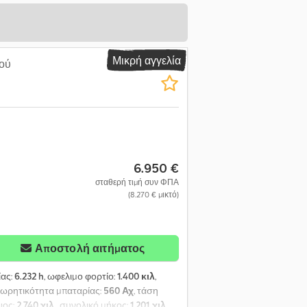
Μικρή αγγελία
ού
6.950 €
σταθερή τιμή συν ΦΠΑ
(8.270 € μικτό)
Αποστολή αιτήματος
ίας:
6.232 h
, ωφελιμο φορτίο:
1.400 κιλ
,
 χωρητικότητα μπαταρίας:
560 Αχ
, τάση
ψος:
2.740 χιλ.
, συνολικό μήκος:
1.201 χιλ.
,