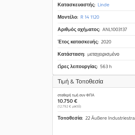
Κατασκευαστής:
Linde
Μοντέλο:
R 14 1120
Αριθμός οχήματος:
ANL1003137
Έτος κατασκευής:
2020
Κατάσταση:
μεταχειρισμένο
Ώρες λειτουργίας:
563 h
Τιμή & Τοποθεσία
σταθερή τιμή συν ΦΠΑ
10.750 €
(12.792 € μικτό)
Τοποθεσία:
22 Äußere Industriestr