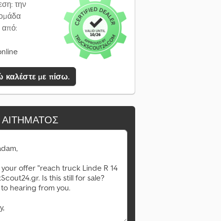
εση: την
ομάδα
 από:
online
 καλέστε με πίσω.
 ΑΙΤΉΜΑΤΟΣ