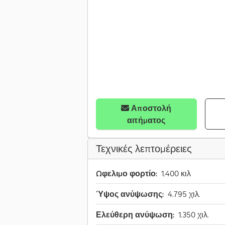
Αποστολή
αιτήματος
Τεχνικές λεπτομέρειες
Ωφελιμο φορτίο:
1.400 κιλ
Ύψος ανύψωσης:
4.795 χιλ.
Ελεύθερη ανύψωση:
1.350 χιλ.