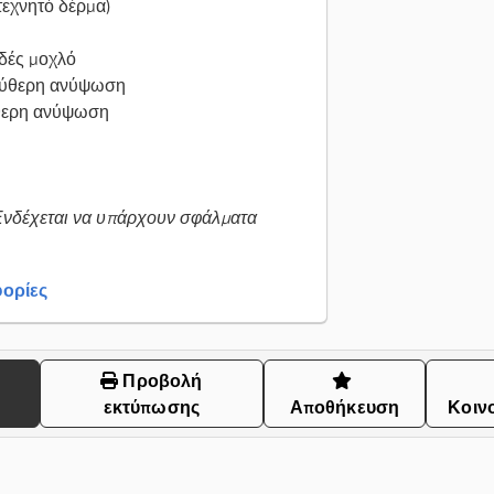
τεχνητό δέρμα)
ιδές μοχλό
εύθερη ανύψωση
ύθερη ανύψωση
Ενδέχεται να υπάρχουν σφάλματα
ορίες
Προβολή
εκτύπωσης
Αποθήκευση
Κοιν