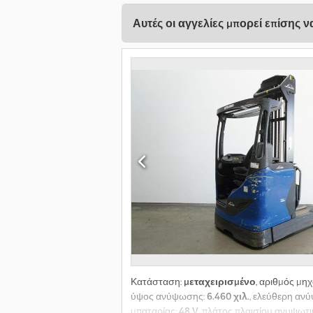
Αυτές οι αγγελίες μπορεί επίσης 
Κατάσταση:
μεταχειρισμένο
, αριθμός μη
ύψος ανύψωσης:
6.460 χιλ.
, ελεύθερη αν
μπαταρίας:
48 V
, πλάτος πλαισίου ανυψωτι