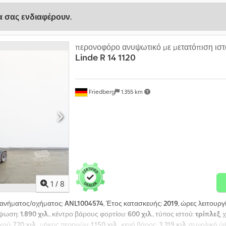
να σας ενδιαφέρουν.
περονοφόρο ανυψωτικό με μετατόπιση ιστ
Linde
R 14 1120
Friedberg
1.355 km
1
/
8
χανήματος/οχήματος:
ANL1004574
, Έτος κατασκευής:
2019
, ώρες λειτουργ
ύψωση:
1.890 χιλ.
, κέντρο βάρους φορτίου:
600 χιλ.
, τύπος ιστού:
τρίπλεξ
,
κού:
720 χιλ.
, μήκος περονών:
1.150 χιλ.
, κενό βάρος:
3.319 κιλ
, συνολικό ύ