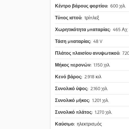
Κέντρο βάρους φορτίου:
600 χιλ.
Τύπος ιστού:
τρίπλεξ
Χωρητικότητα μπαταρίας:
465 Αχ
Τάση μπαταρίας:
48 V
Πλάτος πλαισίου ανυψωτικού:
720
Μήκος περονών:
1.150 χιλ.
Κενό βάρος:
2.918 κιλ
Συνολικό ύψος:
2.160 χιλ.
Συνολικό μήκος:
1.201 χιλ.
Συνολικό πλάτος:
1.270 χιλ.
Καύσιμο:
ηλεκτρισμός