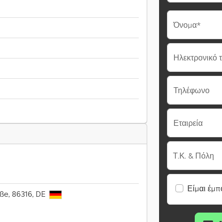
Όνομα*
Ηλεκτρονικό 
Τηλέφωνο
Εταιρεία
Τ.Κ. & Πόλη
Είμαι έμπ
aße, 86316, DE