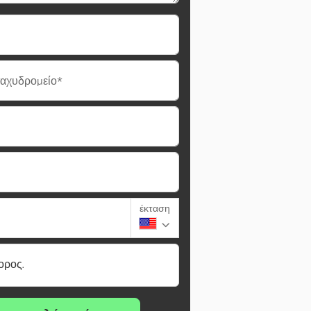
ταχυδρομείο*
έκταση
ορος.