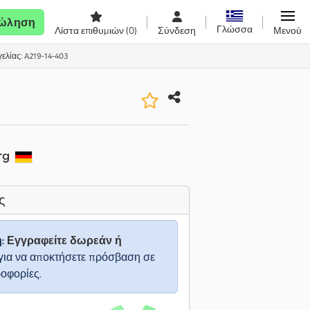
ώληση
Γλώσσα
Λίστα επιθυμιών
(0)
Σύνδεση
Μενού
ελίας: A219-14-403
rg
ς
η:
Εγγραφείτε δωρεάν ή
για να αποκτήσετε πρόσβαση σε
ροφορίες.