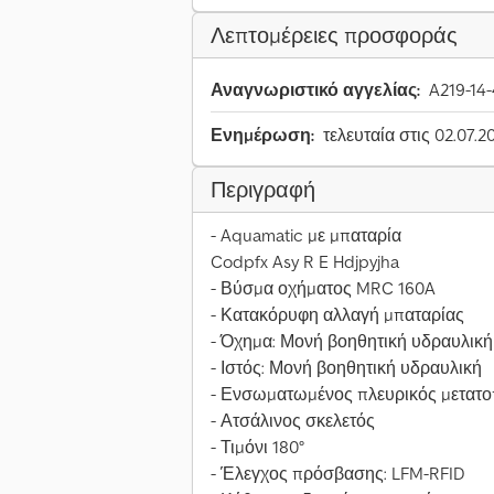
Λεπτομέρειες προσφοράς
Αναγνωριστικό αγγελίας:
A219-14
Ενημέρωση:
τελευταία στις 02.07.2
Περιγραφή
- Aquamatic με μπαταρία
Codpfx Asy R E Hdjpyjha
- Βύσμα οχήματος MRC 160A
- Κατακόρυφη αλλαγή μπαταρίας
- Όχημα: Μονή βοηθητική υδραυλική
- Ιστός: Μονή βοηθητική υδραυλική
- Ενσωματωμένος πλευρικός μετατο
- Ατσάλινος σκελετός
- Τιμόνι 180°
- Έλεγχος πρόσβασης: LFM-RFID