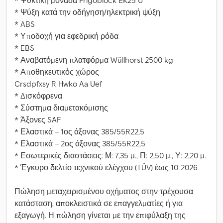
* Ψυκτική μονάδα Frigoblock EK25 U
* Ψύξη κατά την οδήγηση/ηλεκτρική ψύξη
* ABS
* Υποδοχή για εφεδρική ρόδα
* EBS
* Αναβατόμενη πλατφόρμα Wüllhorst 2500 kg
* Αποθηκευτικός χώρος
Crsdpfxsy R Hwko Aa Uef
* Δισκόφρενα
* Σύστημα διαμετακόμισης
* Άξονες SAF
* Ελαστικά – 1ος άξονας 385/55R22,5
* Ελαστικά – 2ος άξονας 385/55R22,5
* Εσωτερικές διαστάσεις: Μ: 7,35 μ., Π: 2,50 μ., Υ: 2,20 μ.
* Έγκυρο δελτίο τεχνικού ελέγχου (TÜV) έως 10-2026
Πώληση μεταχειρισμένου οχήματος στην τρέχουσα
κατάσταση, αποκλειστικά σε επαγγελματίες ή για
εξαγωγή. Η πώληση γίνεται με την επιφύλαξη της