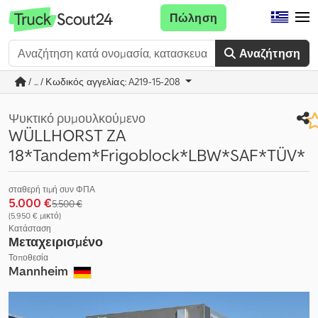
Πώληση
Αναζήτηση
/ ... / Κωδικός αγγελίας: A219-15-208
Ψυκτικό ρυμουλκούμενο
WÜLLHORST ZA
18*Tandem*Frigoblock*LBW*SAF*TÜV*
σταθερή τιμή συν ΦΠΑ
5.000 €
5.500 €
(5.950 € μικτό)
Κατάσταση
Μεταχειρισμένο
Τοποθεσία
Mannheim