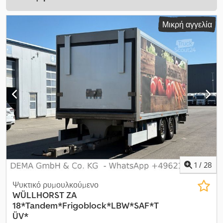
Μικρή αγγελία
1
/
28
Ψυκτικό ρυμουλκούμενο
WÜLLHORST ZA
18*Tandem*Frigoblock*LBW*SAF*T
ÜV*