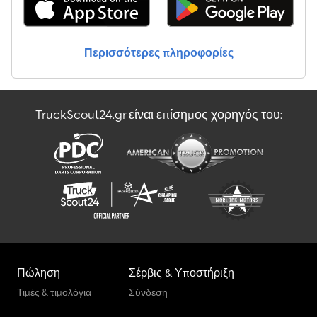
Εσωτερικές διαστάσεις: Μ: 7,30 μ., Π: 2,50 μ., Υ: 2,20 μ. * Έλεγχος
TÜV έγκυρος έως 09-2026 Πώληση μεταχειρισμένου οχήματος
στην τρέχουσα κατάστασή του, αποκλειστικά σε επαγγελματίες ή
Περισσότερες πληροφορίες
για εξαγωγή. Η πώληση πραγματοποιείται με αποκλεισμό κάθε
ευθύνης για πραγματικά ελαττώματα (§ 444 BGB). Δεν παρέχεται
καμία εγγύηση. Αποκλείονται μεταγενέστερες αξιώσεις.
Συνιστάται ιδιαίτερα η επιθεώρηση και η δοκιμαστική οδήγηση
TruckScout24.gr είναι επίσημος χορηγός του:
πριν από την αγορά. Δεν παρέχεται καμία εγγύηση για τη
λειτουργία ειδικού εξοπλισμού/επιπλέον στοιχείων. Ενδέχεται να
υπάρχουν επεξεργασμένα λογότυπα/διαφημιστικές επιγραφές
στις φωτογραφίες. Λάθη, τυπογραφικά λάθη και ενδεχόμενη
προηγούμενη πώληση. Είμαστε στη διάθεσή σας για να σας
εξυπηρετήσουμε στα Γερμανικά, Αγγλικά, Ελληνικά, Ρωσικά,
Κροατικά, Ιταλικά, Ισπανικά, Γαλλικά, Τουρκικά, Ρουμανικά και
Αραβικά (?????). Με εκτίμηση.
Πώληση
Σέρβις & Υποστήριξη
Τιμές & τιμολόγια
Σύνδεση