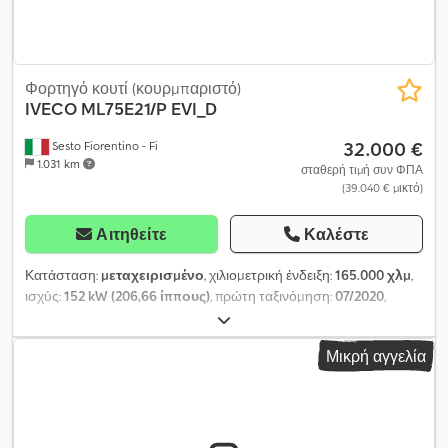
Φορτηγό κουτί (κουρμπαριστό)
IVECO
ML75E21/P EVI_D
32.000 €
Sesto Fiorentino - Fi
1.031 km
σταθερή τιμή συν ΦΠΑ
(39.040 € μικτό)
Αιτηθείτε
Καλέστε
Κατάσταση:
μεταχειρισμένο
, χιλιομετρική ένδειξη:
165.000 χλμ
,
ισχύς:
152 kW (206,66 ίππους)
, πρώτη ταξινόμηση:
07/2020
,
τύπος καυσίμου:
ντίζελ
, διάταξη αξόνων:
4x2
, μεταξόνιο:
4.455
χιλ.
, χρώμα:
λευκό
, καμπίνα οδηγού:
άλλο
, τύπος μετάδοσης:
Μικρή αγγελία
μηχανικός
, ανάρτηση:
χάλυβας-αέρας
, Εξοπλισμός:
ABS,
κλιματισμός, σύστημα αυτόματου ελέγχου ταχύτητας,
σύστημα ελέγχου πρόσφυσης, σύστημα θέρμανσης
στάθμευσης, χαμηλό επίπεδο θορύβου
, Χρώμα: Λευκό,
Καθίσματα: Ύφασμα, Αεροστρωματοφόρα ανάρτηση, Χαμηλού