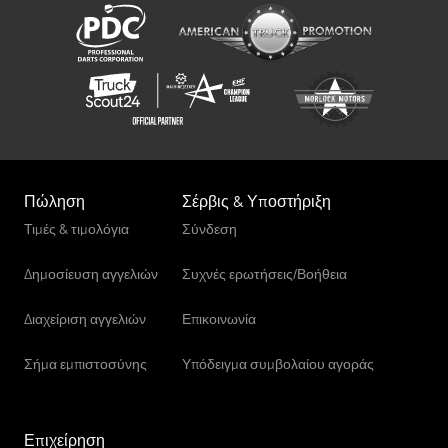
Eurocargo 75E21 Κλειστό φορτηγό με αλουμινένιες πλαϊνές
πόρτες, ΧΡΩΜΑ: ΛΕΥΚΟ, ΕΤΟΣ: 2020-01, ΧΙΛΙΟΜΕΤΡΑ: 253.174,
ΜΕΤΑΞΟΝΙΟ: 4.185, Μικτό βάρος: 7.500 kg, ΚΥΒΙΣΜΟΣ: 4.485 cc,
Euro 6, ΚΑΥΣΙΜΟ: Diesel. Crsdpfsy R Hzpox Agfef
Πώληση
Σέρβις & Υποστήριξη
Τιμές & τιμολόγια
Σύνδεση
Δημοσίευση αγγελιών
Συχνές ερωτήσεις/Βοήθεια
Διαχείριση αγγελιών
Επικοινωνία
Σήμα εμπιστοσύνης
Υπόδειγμα συμβολαίου αγοράς
Επιχείρηση