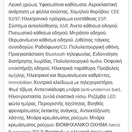
Λευκό χρώμα, Υφασμάτινα καθίσματα, Αεροελαστική
ανάρτηση με φύλλα σούστας, Χαμηλού θορύβου: CEE
92/97, Ηλεκτρονικό πρόγραμμα ευστάθειας ESP,
Σύστημα αντιολίσθησης ASR, Άνετο κάθισμα οδηγού,
Πνευματικό κάθισμα οδηγού, Μπράτσο οδηγού,
Θερμαινόμενο κάθισμα οδηγού, Διθέσιος πάγκος
συνοδηγών, Ραδιόφωνο/CD, Πολυλειτουργική οθόνη,
Προεγκατάσταση Bluetooth τηλεφωνίας, Ειδοποίηση
διατήρησης λωρίδας, Πολυλειτουργικό τιμόνι, Οσφυϊκή
υποστήριξη οδηγού, Ηλεκτρικά παράθυρα, Προβολείς
ομίχλης, Ηλεκτρικοί και θερμαινόμενοι καθρέπτες,
Immobilizer, Κεντρικό κλείδωμα με τηλεχειριστήριο,
Φιμέ τζάμια, Αντιεπικάλυψη μπάρα (anti-underrun bar),
Ηλιοπροστασία, Διπλά ελαστικά πίσω, Ρεζέρβα, LED
φώτα ημέρας, Περιοριστής ταχύτητας, Βοηθός
φρεναρίσματος έκτακτης ανάγκης, Αντιεκτόξευση
λάσπης, Μπάρα κρεμάσματος ρούχων, Μπάρα
κρεμάσματος ρούχων, ΒΙΟΜΗΧΑΝΙΚΟ ΟΧΗΜΑ Iveco
Eurocargo 75E21 Φορτηγό με πλευρικά τοιχώματα