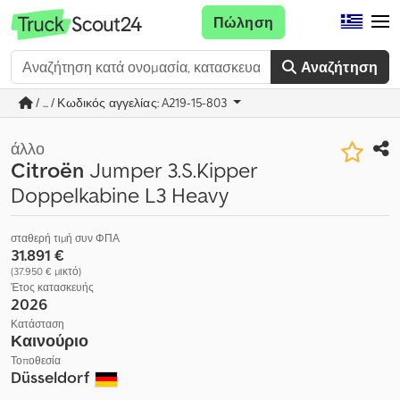
Πώληση
Αναζήτηση
/ ... / Κωδικός αγγελίας: A219-15-803
άλλο
Citroën
Jumper 3.S.Kipper
Doppelkabine L3 Heavy
σταθερή τιμή συν ΦΠΑ
31.891 €
(37.950 € μικτό)
Έτος κατασκευής
2026
Κατάσταση
Καινούριο
Τοποθεσία
Düsseldorf