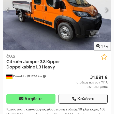
1
/
4
άλλο
Citroën
Jumper 3.S.Kipper
Doppelkabine L3 Heavy
31.891 €
Düsseldorf
1.786 km
σταθερή τιμή συν ΦΠΑ
(37.950 € μικτό)
Αιτηθείτε
Καλέστε
Κατάσταση:
καινούργιο
, χιλιομετρική ένδειξη:
10 χλμ
, ισχύς:
103