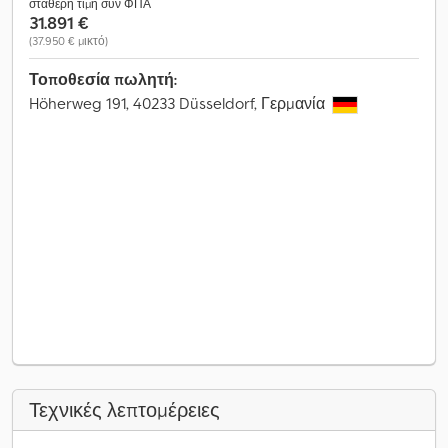
σταθερή τιμή συν ΦΠΑ
31.891 €
(37.950 € μικτό)
Τοποθεσία πωλητή:
Höherweg 191, 40233 Düsseldorf, Γερμανία
Τεχνικές λεπτομέρειες