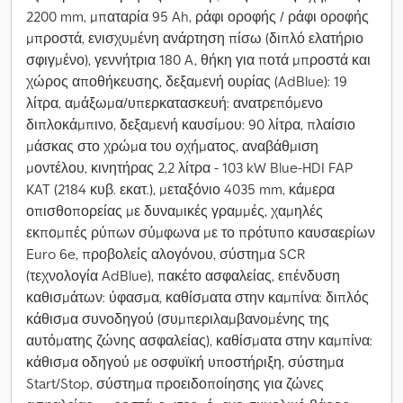
2200 mm, μπαταρία 95 Ah, ράφι οροφής / ράφι οροφής
μπροστά, ενισχυμένη ανάρτηση πίσω (διπλό ελατήριο
σφιγμένο), γεννήτρια 180 A, θήκη για ποτά μπροστά και
χώρος αποθήκευσης, δεξαμενή ουρίας (AdBlue): 19
λίτρα, αμάξωμα/υπερκατασκευή: ανατρεπόμενο
διπλοκάμπινο, δεξαμενή καυσίμου: 90 λίτρα, πλαίσιο
μάσκας στο χρώμα του οχήματος, αναβάθμιση
μοντέλου, κινητήρας 2,2 λίτρα - 103 kW Blue-HDI FAP
KAT (2184 κυβ. εκατ.), μεταξόνιο 4035 mm, κάμερα
οπισθοπορείας με δυναμικές γραμμές, χαμηλές
εκπομπές ρύπων σύμφωνα με το πρότυπο καυσαερίων
Euro 6e, προβολείς αλογόνου, σύστημα SCR
(τεχνολογία AdBlue), πακέτο ασφαλείας, επένδυση
καθισμάτων: ύφασμα, καθίσματα στην καμπίνα: διπλός
κάθισμα συνοδηγού (συμπεριλαμβανομένης της
αυτόματης ζώνης ασφαλείας), καθίσματα στην καμπίνα:
κάθισμα οδηγού με οσφυϊκή υποστήριξη, σύστημα
Start/Stop, σύστημα προειδοποίησης για ζώνες