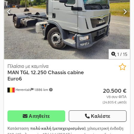
1
/
15
Πλαίσιο με καμπίνα
MAN
TGL 12.250 Chassis cabine
Euro6
20.500 €
Herentals
1.886 km
VB συν ΦΠΑ
(24.805 € μικτό)
Αιτηθείτε
Καλέστε
Κατάσταση:
πολύ καλή (μεταχειρισμένο)
, χιλιομετρική ένδειξη: