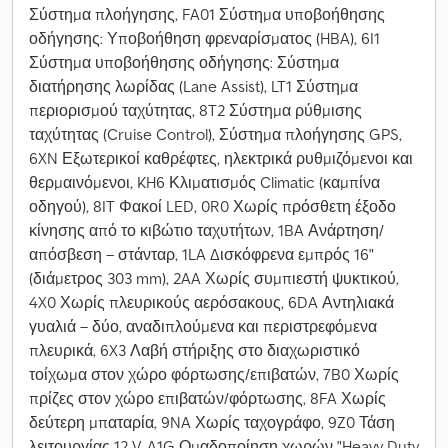
Σύστημα πλοήγησης, FA01 Σύστημα υποβοήθησης
οδήγησης: Υποβοήθηση φρεναρίσματος (HBA), 6I1
Σύστημα υποβοήθησης οδήγησης: Σύστημα
διατήρησης λωρίδας (Lane Assist), LT1 Σύστημα
περιορισμού ταχύτητας, 8T2 Σύστημα ρύθμισης
ταχύτητας (Cruise Control), Σύστημα πλοήγησης GPS,
6XN Εξωτερικοί καθρέφτες, ηλεκτρικά ρυθμιζόμενοι και
θερμαινόμενοι, KH6 Κλιματισμός Climatic (καμπίνα
οδηγού), 8IT Φακοί LED, 0R0 Χωρίς πρόσθετη έξοδο
κίνησης από το κιβώτιο ταχυτήτων, 1BA Ανάρτηση/
απόσβεση – στάνταρ, 1LA Δισκόφρενα εμπρός 16"
(διάμετρος 303 mm), 2AA Χωρίς συμπιεστή ψυκτικού,
4X0 Χωρίς πλευρικούς αερόσακους, 6DA Αντηλιακά
γυαλιά – δύο, αναδιπλούμενα και περιστρεφόμενα
πλευρικά, 6X3 Λαβή στήριξης στο διαχωριστικό
τοίχωμα στον χώρο φόρτωσης/επιβατών, 7B0 Χωρίς
πρίζες στον χώρο επιβατών/φόρτωσης, 8FA Χωρίς
δεύτερη μπαταρία, 9NA Χωρίς ταχογράφο, 9Z0 Τάση
λειτουργίας 12 V, A1G Ομαδοποίηση χωρών "Heavy Duty