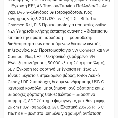
– Έγκριση ΕΕ", AS Τιτανίου/Τιτανίου-Παλλάδιο/Περλέ
γκρι, D46 4-κύλινδρος υπερτροφοδοτούμενος
κινητήρας ντίζελ 2.0 L/120 kW (4V) TDI – Bi-Turbo
Common-Rail, EL5 Προετοιμασία για υπηρεσίες online,
NZ4 Υπηρεσία κλήσης έκτακτης ανάγκης – διάρκεια 10
έτη από την πρώτη παράδοση – προϋπόθεση:
διαθεσιμότητα των απαιτούμενων δικτύων κινητής
τηλεφωνίας, R27 Προετοιμασία για VW Connect και VW
Connect Plus, UH2 Ηλεκτρονικό χειρόφρενο, VI4
Ένδειξη συντήρησης 50.000 χλμ. ή 2 έτη (μεταβλητό),
5EV Έγκριση ως φορτηγό με έγκριση N1 (έως 3,5
τόνους μέγιστο επιτρεπόμενο βάρος), B4B4 Λευκό
Candy, U9E 2 υποδοχές δεδομένων/φόρτισης USB-C
(κεντρική κονσόλα) με αυξημένη ισχύ φόρτισης και 2
υποδοχές φόρτισης USB-C (κέντρο – μπροστινό
παρμπρίζ), 8DF Σύστημα ψυχαγωγίας με οθόνη αφής
26 cm (10,4") σε χρώμα, Q70 Ελαστικά 235/65 R 16 C
115/113 R – βελτιστοποιημένα για χαμηλή αντίσταση