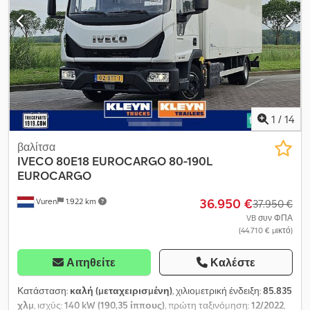
1
/
14
βαλίτσα
IVECO
80E18 EUROCARGO 80-190L
EUROCARGO
36.950 €
Vuren
1.922 km
37.950 €
VB συν ΦΠΑ
(44.710 € μικτό)
Αιτηθείτε
Καλέστε
Κατάσταση:
καλή (μεταχειρισμένη)
, χιλιομετρική ένδειξη:
85.835
χλμ
, ισχύς:
140 kW (190,35 ίππους)
, πρώτη ταξινόμηση:
12/2022
,