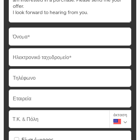
Όνομα*
Ηλεκτρονικό ταχυδρομείο*
Τηλέφωνο
Εταιρεία
έκταση
Τ.Κ. & Πόλη
Είμαι έμπορος.