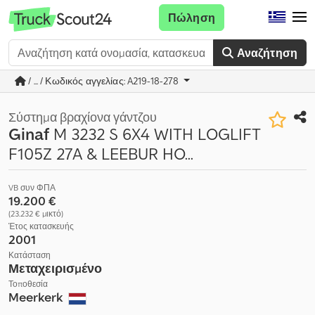
Πώληση
Αναζήτηση
/ ... / Κωδικός αγγελίας: A219-18-278
Σύστημα βραχίονα γάντζου
Ginaf
M 3232 S 6X4 WITH LOGLIFT
F105Z 27A & LEEBUR HO...
VB συν ΦΠΑ
19.200 €
(23.232 € μικτό)
Έτος κατασκευής
2001
Κατάσταση
Μεταχειρισμένο
Τοποθεσία
Meerkerk