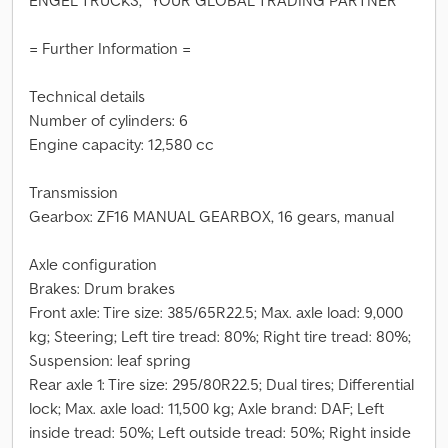
ENGEL TRUCKS; "YOUR GLOBAL TRADING PARTNER"
= Further Information =
Technical details
Number of cylinders: 6
Engine capacity: 12,580 cc
Transmission
Gearbox: ZF16 MANUAL GEARBOX, 16 gears, manual
Axle configuration
Brakes: Drum brakes
Front axle: Tire size: 385/65R22.5; Max. axle load: 9,000
kg; Steering; Left tire tread: 80%; Right tire tread: 80%;
Suspension: leaf spring
Rear axle 1: Tire size: 295/80R22.5; Dual tires; Differential
lock; Max. axle load: 11,500 kg; Axle brand: DAF; Left
inside tread: 50%; Left outside tread: 50%; Right inside