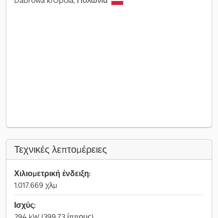
Dabrowa k/Opola, Πολωνία
Τεχνικές λεπτομέρειες
Χιλιομετρική ένδειξη:
1.017.669 χλμ
Ισχύς:
294 kW (399,73 ίππους)