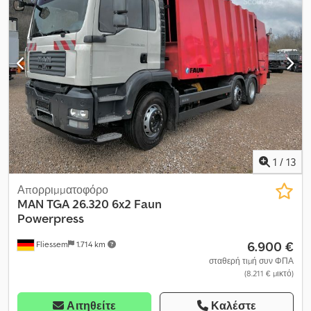
1
/
13
Απορριμματοφόρο
MAN
TGA 26.320 6x2 Faun
Powerpress
6.900 €
Fliessem
1.714 km
σταθερή τιμή συν ΦΠΑ
(8.211 € μικτό)
Αιτηθείτε
Καλέστε