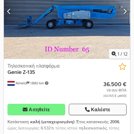
1
/
12
Τηλεσκοπική πλατφόρμα
Genie
Z-135
36.500 €
Almelo
1.880 km
VB συν ΦΠΑ
(44.165 € μικτό)
Αιτηθείτε
Καλέστε
Κατάσταση:
καλή (μεταχειρισμένη)
, Έτος κατασκευής:
2006
,
ώρες λειτουργίας:
6.532 h
, τύπος ιστού:
τηλεσκοπικός
, τύπος