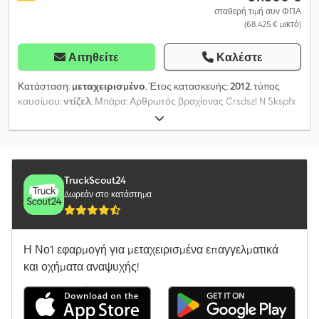
εταιρείας = Για περισσότερες πληροφορίες:
σταθερή τιμή συν ΦΠΑ
(68.425 € μικτό)
Αιτηθείτε
Καλέστε
Κατάσταση:
μεταχειρισμένο
, Έτος κατασκευής:
2012
, τύπος
καυσίμου:
ντίζελ
, Μπάρα: Αρθρωτός βραχίονας Crsdszl N Skspfx
Aixsf Μέγιστη ανυψωτική ικανότητα: 272 κιλά Επικοινωνήστε με
το Gebrauchtgeräte Center για περισσότερες πληροφορίες. DE01
TruckScout24
Δωρεάν στο κατάστημα
Η Νο1 εφαρμογή για μεταχειρισμένα επαγγελματικά
και οχήματα αναψυχής!