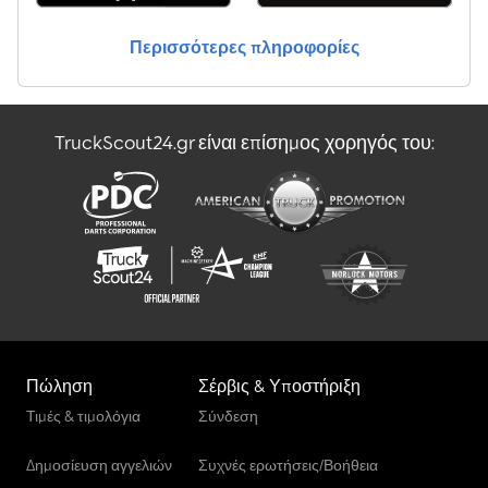
Περισσότερες πληροφορίες
TruckScout24.gr είναι επίσημος χορηγός του:
Πώληση
Σέρβις & Υποστήριξη
Τιμές & τιμολόγια
Σύνδεση
Δημοσίευση αγγελιών
Συχνές ερωτήσεις/Βοήθεια