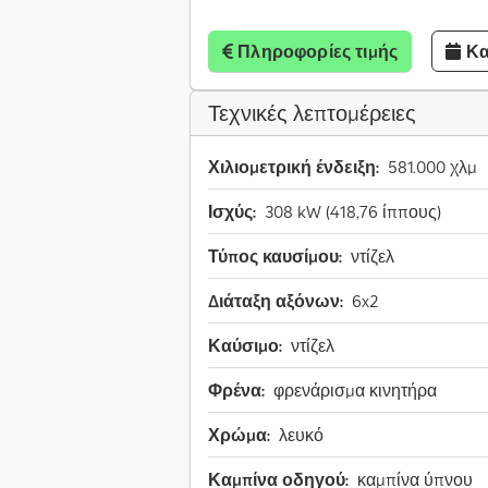
Πληροφορίες τιμής
Κα
Τεχνικές λεπτομέρειες
Χιλιομετρική ένδειξη:
581.000 χλμ
Ισχύς:
308 kW (418,76 ίππους)
Τύπος καυσίμου:
ντίζελ
Διάταξη αξόνων:
6x2
Καύσιμο:
ντίζελ
Φρένα:
φρενάρισμα κινητήρα
Χρώμα:
λευκό
Καμπίνα οδηγού:
καμπίνα ύπνου