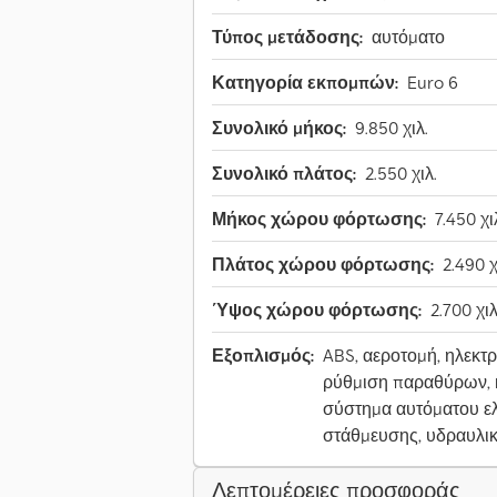
Τύπος μετάδοσης:
αυτόματο
Κατηγορία εκπομπών:
Euro 6
Συνολικό μήκος:
9.850 χιλ.
Συνολικό πλάτος:
2.550 χιλ.
Μήκος χώρου φόρτωσης:
7.450 χι
Πλάτος χώρου φόρτωσης:
2.490 χ
Ύψος χώρου φόρτωσης:
2.700 χιλ
Εξοπλισμός:
ABS, αεροτομή, ηλεκτρ
ρύθμιση παραθύρων, κ
σύστημα αυτόματου ε
στάθμευσης, υδραυλι
Λεπτομέρειες προσφοράς