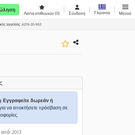
ώληση
Γλώσσα
Λίστα επιθυμιών
(0)
Σύνδεση
Μενού
κός αγγελίας: A219-20-953
ς
η:
Εγγραφείτε δωρεάν ή
για να αποκτήσετε πρόσβαση σε
ροφορίες.
από: 2013