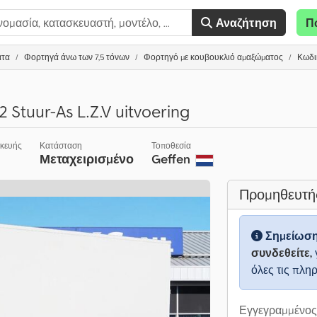
Αναζήτηση
Π
ατα
Φορτηγά άνω των 7,5 τόνων
Φορτηγό με κουβουκλιό αμαξώματος
Κωδι
 Stuur-As L.Z.V uitvoering
σκευής
Κατάσταση
Τοποθεσία
Μεταχειρισμένο
Geffen
Προμηθευτή
Σημείωσ
συνδεθείτε,
όλες τις πλη
Εγγεγραμμένος 