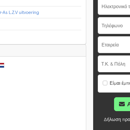
Ηλεκτρονικό 
-As L.Z.V uitvoering
Τηλέφωνο
Εταιρεία
Τ.Κ. & Πόλη
Είμαι έμπ
Δήλωση προ