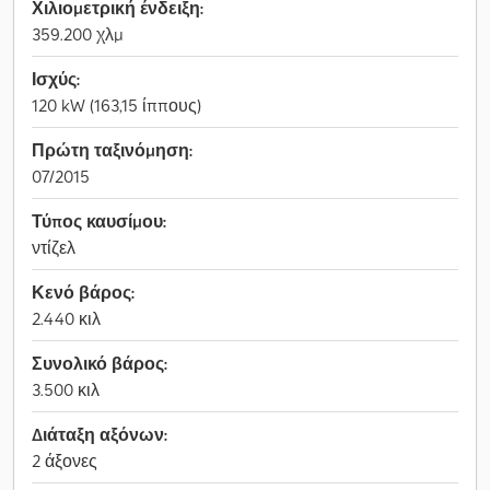
Χιλιομετρική ένδειξη:
359.200 χλμ
Ισχύς:
120 kW (163,15 ίππους)
Πρώτη ταξινόμηση:
07/2015
Τύπος καυσίμου:
ντίζελ
Κενό βάρος:
2.440 κιλ
Συνολικό βάρος:
3.500 κιλ
Διάταξη αξόνων:
2 άξονες