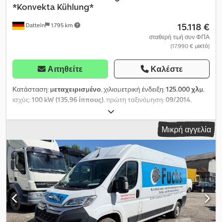
*Konvekta Kühlung*
15.118 €
Datteln
1.795 km
σταθερή τιμή συν ΦΠΑ
(17.990 € μικτό)
Αιτηθείτε
Καλέστε
Κατάσταση:
μεταχειρισμένο
, χιλιομετρική ένδειξη:
125.000 χλμ
,
ισχύς:
100 kW (135,96 ίππους)
, πρώτη ταξινόμηση:
09/2014
,
τύπος καυσίμου:
ντίζελ
, συνολικό βάρος:
3.500 κιλ
, χρώμα:
λευκό
, τύπος μετάδοσης:
μηχανικός
, κατηγορία εκπομπών:
Euro
Μικρή αγγελία
5
, αριθμός θέσεων:
3
, Εξοπλισμός:
ABS, κεντρικό κλείδωμα,
κλιματισμός, φίλτρο αιθάλης
, Αγοράστε online.
Χρηματοδοτήστε ψηφιακά. Παραλάβετε σε όλη τη Γερμανία. ----
Ξεκινήστε μια συνομιλία μέσω WhatsApp τώρα: Επικοινωνήστε
γρήγορα και εύκολα με τον σύμβουλο πωλήσεών μας.
Εσωτερικός αριθμός ταυτότητας: [3539]---- Τα πλεονεκτήματά
σας μαζί μας: * Ψηφιακή συμβουλευτική μέσω τηλεφώνου ή
WhatsApp * Επιλογές χρηματοδότησης, ακόμη και χωρίς
προκαταβολή * Αποδοχή του οχήματός σας, ανεξάρτητα από το