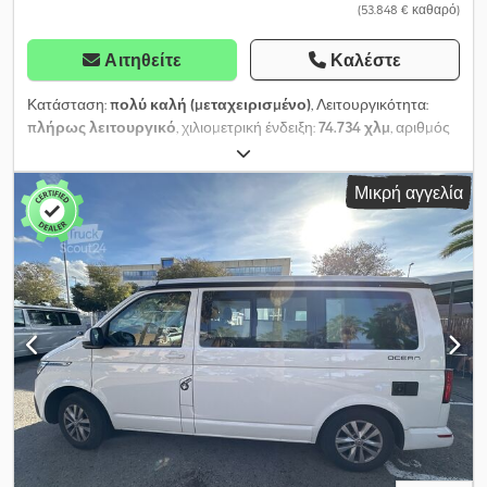
περιπέτειά σας σήμερα! Το τροχόσπιτο California έχει μεγάλη
(53.848 € καθαρό)
ζήτηση. Μην χάσετε αυτή την ευκαιρία: επικοινωνήστε μαζί μας
για να προγραμματίσετε ένα ραντεβού και να το κάνετε δικό σας
Αιτηθείτε
Καλέστε
σήμερα.
Κατάσταση:
πολύ καλή (μεταχειρισμένο)
, Λειτουργικότητα:
πλήρως λειτουργικό
, χιλιομετρική ένδειξη:
74.734 χλμ
, αριθμός
κρεβατιών:
2
, αριθμός θέσεων:
4
, τύπος καυσίμου:
ντίζελ
, τύπος
μετάδοσης:
αυτόματο
, χρώμα:
λευκό
, κατασκευαστής πλαισίου:
Μικρή αγγελία
Volkswagen
, μοντέλο πλαισίου:
California Coast T6.1 2.0 TDI
,
συνολικό μήκος:
4.900 χιλ.
, συνολικό πλάτος:
1.900 χιλ.
, συνολικό
ύψος:
1.990 χιλ.
, διάταξη αξόνων:
2 άξονες
, κατηγορία εκπομπών:
Euro 6
, χωρητικότητα δεξαμενής καυσίμου:
70 λ
, συνολικό βάρος:
3.080 κιλ
, κενό βάρος:
2.410 κιλ
, θέση τιμονιού:
αριστερός
,
αριθμός προηγούμενων ιδιοκτητών:
1
, Έτος κατασκευής:
2022
,
αριθμός μηχανήματος/οχήματος:
WV2ZZZ7HZPH009099
,
Εξοπλισμός:
ABS, αερόσακος, αισθητήρες στάθμευσης,
εγγραφή αυτοκινήτου, εγγραφή φορτηγού, εγγύηση
μεταχειρισμένου οχήματος, ενσωματωμένη κουζίνα,
ηλεκτρονικό πρόγραμμα ευστάθειας (ESP), κεντρικό
κλείδωμα, κλείδωμα διαφορικού, κλιματισμός, κουκέτες,
μεσαία διάταξη καθισμάτων, μονά κρεβάτια, μπάνιο, ντους,