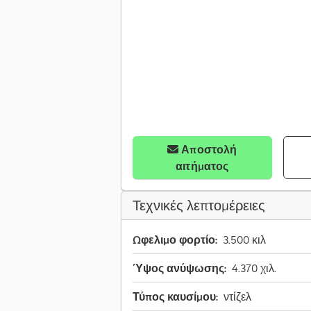
Αποστολή
αιτήματος
Τεχνικές λεπτομέρειες
Ωφελιμο φορτίο:
3.500 κιλ
Ύψος ανύψωσης:
4.370 χιλ.
Τύπος καυσίμου:
ντίζελ