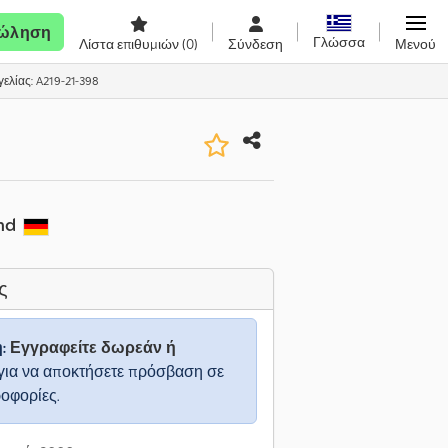
ώληση
Γλώσσα
Λίστα επιθυμιών
(0)
Σύνδεση
Μενού
ελίας: A219-21-398
nd
ς
η:
Εγγραφείτε δωρεάν ή
για να αποκτήσετε πρόσβαση σε
ροφορίες.