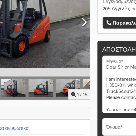
Εγγεγραμμένος
205 Αγγελίες on
Παρακαλώ
ΑΠΟΣΤΟΛΉ
Μήνυμα*
1
/
15
Όνομα*
α ανυψωτικά