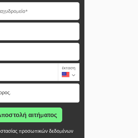
ταχυδρομείο*
έκταση
ορος.
Αποστολή αιτήματος
στασίας προσωπικών δεδομένων