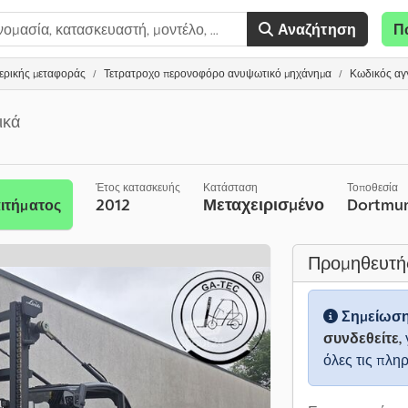
Αναζήτηση
Π
ερικής μεταφοράς
Τετρατροχο περονοφόρο ανυψωτικό μηχάνημα
Κωδικός αγγ
ικά
Έτος κατασκευής
Κατάσταση
Τοποθεσία
2012
Μεταχειρισμένο
Dortmu
ιτήματος
Προμηθευτή
Σημείωσ
συνδεθείτε,
όλες τις πλη