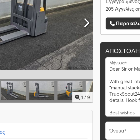
Εγγεγραμμένος
205 Αγγελίες on
Παρακαλώ
ΑΠΟΣΤΟΛΉ
Μήνυμα*
1
/
9
Όνομα*
ρος