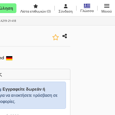
ώληση
Γλώσσα
Λίστα επιθυμιών
(0)
Σύνδεση
Μενού
 A219-21-418
nd
ς
η:
Εγγραφείτε δωρεάν ή
για να αποκτήσετε πρόσβαση σε
ροφορίες.