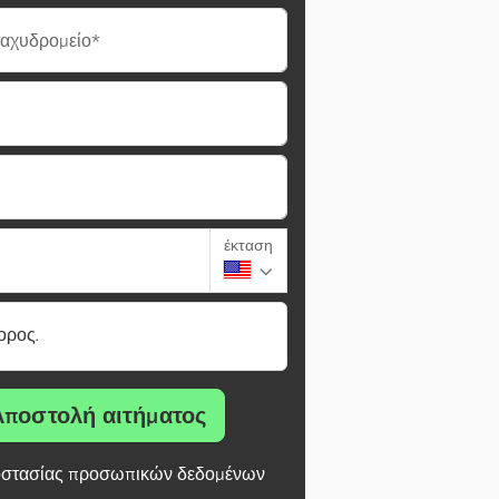
ταχυδρομείο*
έκταση
ορος.
Αποστολή αιτήματος
στασίας προσωπικών δεδομένων