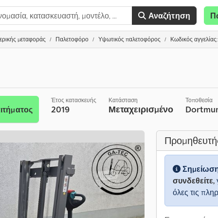
Αναζήτηση
Π
ερικής μεταφοράς
Παλετοφόρο
Υψωτικός παλετοφόρος
Κωδικός αγγελίας:
Έτος κατασκευής
Κατάσταση
Τοποθεσία
2019
Μεταχειρισμένο
Dortmu
ιτήματος
Προμηθευτή
Σημείωσ
συνδεθείτε,
όλες τις πλη