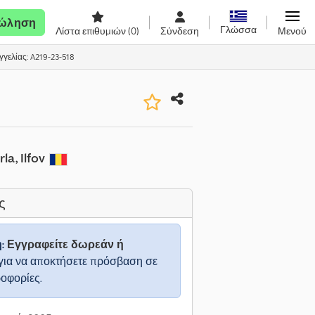
ώληση
Γλώσσα
Λίστα επιθυμιών
(0)
Σύνδεση
Μενού
γελίας: A219-23-518
la, Ilfov
ς
η:
Εγγραφείτε δωρεάν ή
για να αποκτήσετε πρόσβαση σε
ροφορίες.