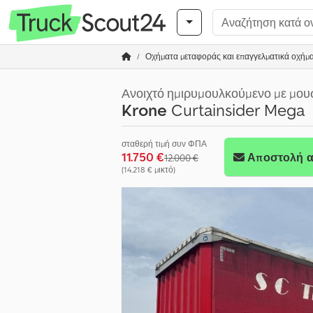
Οχήματα μεταφοράς και επαγγελματικά οχήμ
Ανοιχτό ημιρυμουλκούμενο με μο
Krone
Curtainsider Mega
σταθερή τιμή συν ΦΠΑ
11.750 €
Αποστολή α
12.000 €
(14.218 € μικτό)