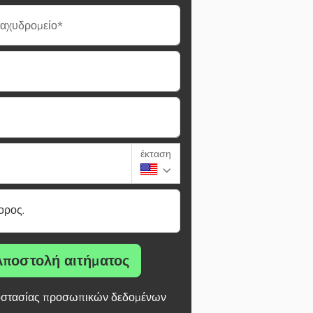
ταχυδρομείο*
έκταση
ορος.
Αποστολή αιτήματος
στασίας προσωπικών δεδομένων