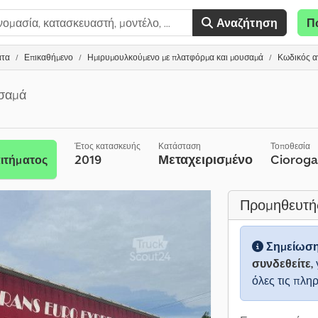
Αναζήτηση
Π
ατα
Επικαθήμενο
Ημιρυμουλκούμενο με πλατφόρμα και μουσαμά
Κωδικός αγ
υσαμά
Έτος κατασκευής
Κατάσταση
Τοποθεσία
2019
Μεταχειρισμένο
Ciorogar
ιτήματος
Προμηθευτή
Σημείωσ
συνδεθείτε,
όλες τις πλη