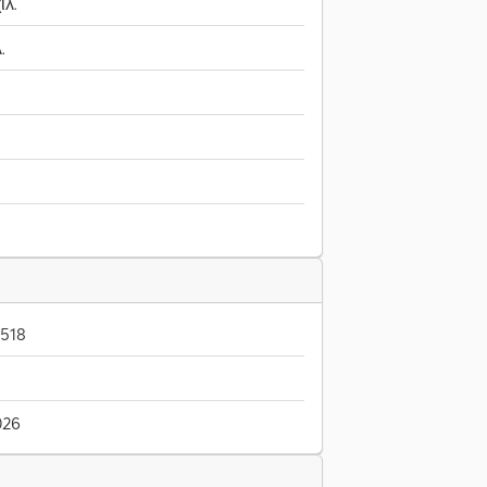
ιλ.
.
-518
026