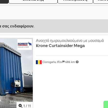
να σας ενδιαφέρουν.
Ανοιχτό ημιρυμουλκούμενο με μουσαμά
Krone
Curtainsider Mega
Ciorogarla, Ilfov
686 km
1
/
11