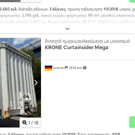
6.660 κιλ
, διάταξη αξόνων:
3 άξονες
, πρώτη ταξινόμηση:
10/2018
, μήκος
υ φόρτωσης:
2.795 χιλ.
, όγκος χώρου φόρτωσης:
95 m³
, μέγεθος ελαστικού
ος χωρίς φορτίο: 6.660 kg, Χώρος φόρτωσης (Μ Π Υ): 13.820 mm x 2.480 m
ξονας: , 2ος άξονας: , 3ος άξονας: , Άξονας ανύψωσης. Μπορείτε να βρεί
τε χρηματοδότηση; Προσφέρουμε εξατομικευμένες χρηματοδοτικές λύσεις
ς συμβουλεύσουμε προσωπικά. Csdpjyi Rxnsfx Aczorf
Ανοιχτό ημιρυμουλκούμενο με μουσαμά
KRONE
Curtainsider Mega
Greven
1.818 km
1
/
18
νων:
2 άξονες
, πρώτη ταξινόμηση:
11/2018
, Έτος κατασκευής:
2018
,