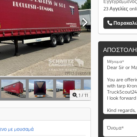
Εγγεγραμμένος
23 Αγγελίες onl
Παρακαλώ
ΑΠΟΣΤΟΛΉ
Μήνυμα*
1
/
11
Όνομα*
ενο με μουσαμά