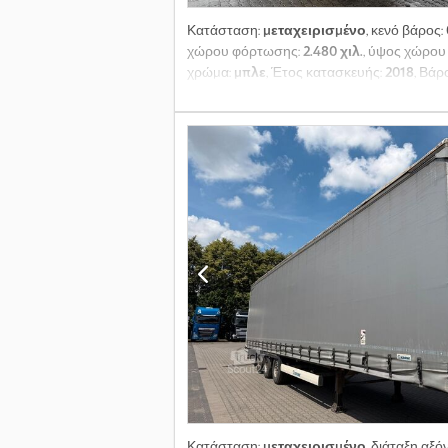
Κατάσταση:
μεταχειρισμένο
, κενό βάρος:
χώρου φόρτωσης:
2.480 χιλ.
, ύψος χώρο
χρώμα:
μπλε
, Έτος κατασκευής:
2018
, Βάρ
R22.5, Όγκος χώρου φόρτωσης: 95 m³, 1ος ά
οχημάτων στην ιστοσελίδα μας. Χρειάζεσ
υπηρεσίες τηλεματικής. Θα χαρούμε να σα
Κατάσταση:
μεταχειρισμένο
, διάταξη αξό