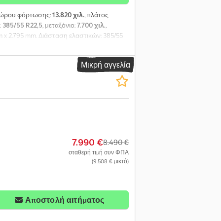
 χώρου φόρτωσης:
13.820 χιλ.
, πλάτος
:
385/55 R22,5
, μεταξόνιο:
7.700 χιλ.
,
m x 2.795 mm. Διάσταση ελαστικών: 385/55
τε μια επισκόπηση όλων των διαθέσιμων
, πλήρη συμβόλαια συντήρησης και
Μικρή αγγελία
7.990 €
8.490 €
σταθερή τιμή συν ΦΠΑ
(9.508 € μικτό)
Αποστολή αιτήματος