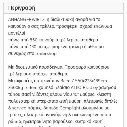
Περιγραφή
ANHÄNGERWIRTZ: η διαδικτυακή αγορά για το
καινούργιο σας τρέιλερ, προσφέρει ισχυρά επώνυμα
μοντέλα!
πάνω από 850 καινούρια τρέιλερ σε απόθεμα
πάνω από 130 μεταχειρισμένα τρέιλερ διαθέσιμα
συνεχώς στο trailershop
Μη δεσμευτικό παράδειγμα: Προσφορά καινούριου
τρέιλερ όσο υπάρχει απόθεμα
Μεταφορέας αυτοκινήτων Race 7 550x228x189cm
3500kg tridem χαμηλό πλαίσιο ALKO Bradley χαμηλού
τύπου σασί V, ζάντες αλουμινίου 10" μαύρες, κλειστή
πολυεστερική υπερκατασκευή μαύρη, πλευρικές διπλές
& service πόρτες, δάπεδο Complight αλουμινίου με
τρύπες, ηλεκτρικά ανοιγόμενη & ανακλινόμενη πίσω
ράμπα, ηλεκτροκίνητο βαρούλκο, κεντρικό κουτί