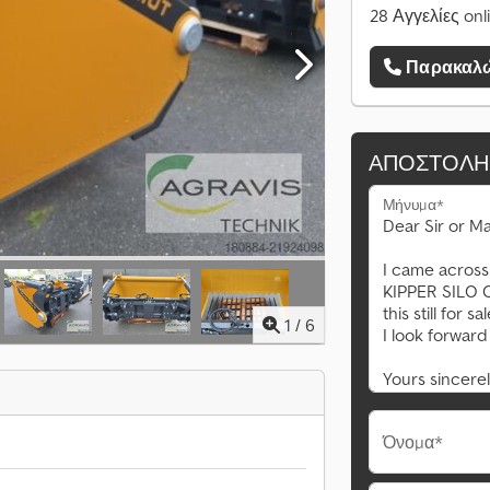
28 Αγγελίες onl
Παρακαλώ
ΑΠΟΣΤΟΛΉ
Μήνυμα*
1
/
6
Όνομα*