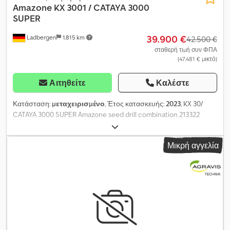
Amazone
KX 3001 / CATAYA 3000
SUPER
39.900 €
Ladbergen
1.815 km
42.500 €
σταθερή τιμή συν ΦΠΑ
(47.481 € μικτό)
Αιτηθείτε
Καλέστε
Κατάσταση:
μεταχειρισμένο
, Έτος κατασκευής:
2023
, KX 30/
CATAYA 3000 SUPER Amazone seed drill combination 213322
Mounted rotary harrow KX 30 EJ647 Walterscheid PTO shaft P
500, 760 mm 211139 Tine set Griff Special 228890 Adjustable side
Μικρή αγγελία
deflector 214827 Mechanical working depth adjustment 212986
Trapezoidal ring roller TRW 3000-600-150 214939 Support arms
for KE, KX, KG QuickLink and leveling bar 213100 Mounted seed
drill Cataya 3000 Super 230524 Electric metering drive 3000 left
215627 Electric calibration 231786 Rear LED lighting for road
travel 231779 Front lighting for road travel K 212044 20 TwinTeC
coulters for Cataya 3000 Super 214745 Control 50 depth gauge
roller 217255 Hydraulic coulter pressure adjustment 218925