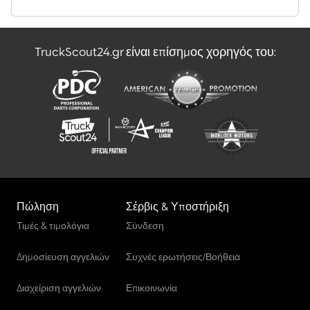
TruckScout24.gr είναι επίσημος χορηγός του:
Πώληση
Σέρβις & Υποστήριξη
Τιμές & τιμολόγια
Σύνδεση
Δημοσίευση αγγελιών
Συχνές ερωτήσεις/Βοήθεια
Διαχείριση αγγελιών
Επικοινωνία