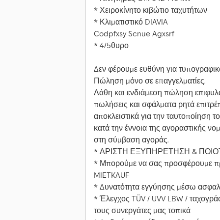
* Χειροκίνητο κιβώτιο ταχυτήτων
* Κλιματιστικό DIAVIA
Codpfxsy Scnue Agxsrf
* 4/5θυρο
Δεν φέρουμε ευθύνη για τυπογραφικ
Πώληση μόνο σε επαγγελματίες.
Λάθη και ενδιάμεση πώληση επιφυλά
πωλήσεις και σφάλματα ρητά επιτρέπ
αποκλειστικά για την ταυτοποίηση τ
κατά την έννοια της αγοραστικής νο
στη σύμβαση αγοράς.
* ΑΡΙΣΤΗ ΕΞΥΠΗΡΕΤΗΣΗ & ΠΟΙ
* Μπορούμε να σας προσφέρουμε 
MIETKAUF
* Δυνατότητα εγγύησης μέσω ασφαλισ
* Έλεγχος TÜV / UVV LBW / ταχογρ
τους συνεργάτες μας τοπικά