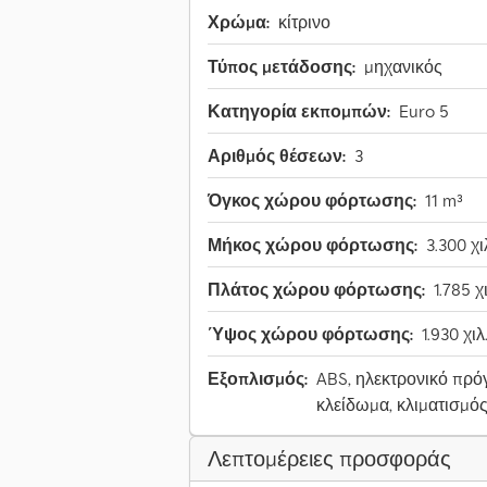
Χρώμα:
κίτρινο
Τύπος μετάδοσης:
μηχανικός
Κατηγορία εκπομπών:
Euro 5
Αριθμός θέσεων:
3
Όγκος χώρου φόρτωσης:
11 m³
Μήκος χώρου φόρτωσης:
3.300 χι
Πλάτος χώρου φόρτωσης:
1.785 χι
Ύψος χώρου φόρτωσης:
1.930 χιλ
Εξοπλισμός:
ABS, ηλεκτρονικό πρόγ
κλείδωμα, κλιματισμό
Λεπτομέρειες προσφοράς