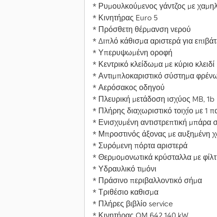
* Ρυμουλκούμενος γάντζος με χαμη
* Κινητήρας Euro 5
* Πρόσθετη θέρμανση νερού
* Διπλό κάθισμα αριστερά για επιβάτ
* Υπερυψωμένη οροφή
* Κεντρικό κλείδωμα με κύριο κλειδί
* Αντιμπλοκαριστικό σύστημα φρένω
* Αερόσακος οδηγού
* Πλευρική μετάδοση ισχύος MB, 1b
* Πλήρης διαχωριστικό τοιχίο με 1 
* Ενισχυμένη αντιστρεπτική μπάρα 
* Μπροστινός άξονας με αυξημένη χ
* Συρόμενη πόρτα αριστερά
* Θερμομονωτικά κρύσταλλα με φίλτ
* Υδραυλικό τιμόνι
* Πράσινο περιβαλλοντικό σήμα
* Τριθέσιο καθισμα
* Πλήρες βιβλίο service
* Κινητήρας OM 642 140 kW