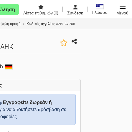
ώληση
Γλώσσα
Λίστα επιθυμιών
(0)
Σύνδεση
Μενού
ε ψηλή οροφή
Κωδικός αγγελίας: A219-24-208
+AHK
ch
ς
η:
Εγγραφείτε δωρεάν ή
για να αποκτήσετε πρόσβαση σε
ροφορίες.