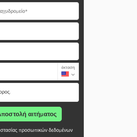
ταχυδρομείο*
έκταση
ορος.
Αποστολή αιτήματος
στασίας προσωπικών δεδομένων