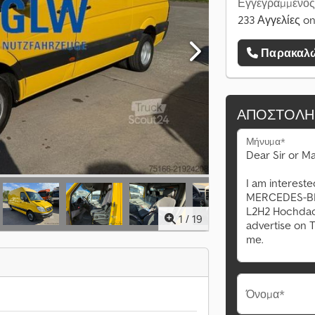
Εγγεγραμμένος
233 Αγγελίες on
Παρακαλώ
ΑΠΟΣΤΟΛΉ
Μήνυμα*
1
/
19
Όνομα*