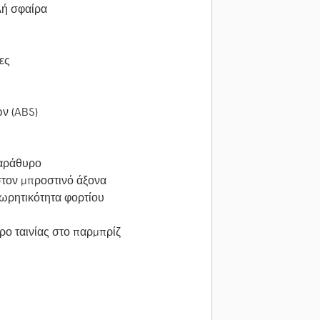
λή σφαίρα
ες
ν (ABS)
παράθυρο
στον μπροστινό άξονα
ωρητικότητα φορτίου
ρο ταινίας στο παρμπρίζ