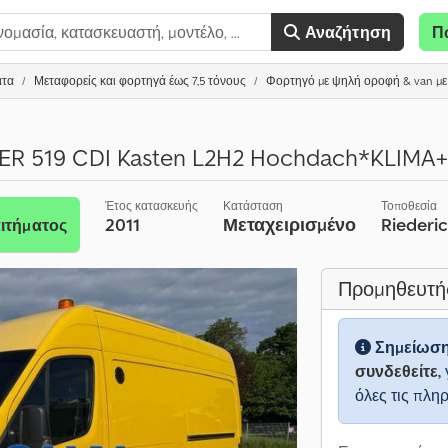
Αναζήτηση
Π
ατα
Μεταφορείς και φορτηγά έως 7,5 τόνους
Φορτηγό με ψηλή οροφή & van μ
ER 519 CDI Kasten L2H2 Hochdach*KLIMA
Έτος κατασκευής
Κατάσταση
Τοποθεσία
2011
Μεταχειρισμένο
Riederi
ιτήματος
Προμηθευτή
Σημείωσ
συνδεθείτε,
όλες τις πλη