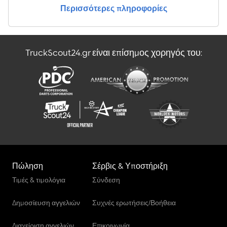
Περισσότερες πληροφορίες
TruckScout24.gr είναι επίσημος χορηγός του:
Πώληση
Σέρβις & Υποστήριξη
Τιμές & τιμολόγια
Σύνδεση
Δημοσίευση αγγελιών
Συχνές ερωτήσεις/Βοήθεια
Διαχείριση αγγελιών
Επικοινωνία