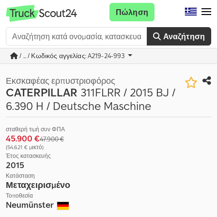
Πώληση
Αναζήτηση
/ ... / Κωδικός αγγελίας: A219-24-993
Εκσκαφέας ερπυστριοφόρος
CATERPILLAR
311FLRR / 2015 BJ /
6.390 H / Deutsche Maschine
σταθερή τιμή συν ΦΠΑ
45.900 €
47.900 €
(54.621 € μικτό)
Έτος κατασκευής
2015
Κατάσταση
Μεταχειρισμένο
Τοποθεσία
Neumünster