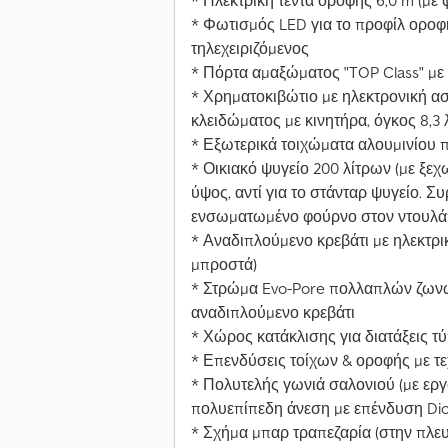
* Ηλεκτρική τέντα οροφής 6,0 m (με 
* Φωτισμός LED για το προφίλ οροφ
τηλεχειριζόμενος
* Πόρτα αμαξώματος "TOP Class" με 
* Χρηματοκιβώτιο με ηλεκτρονική α
κλειδώματος με κινητήρα, όγκος 8,3 
* Εξωτερικά τοιχώματα αλουμινίου 
* Οικιακό ψυγείο 200 λίτρων (με ξε
ύψος, αντί για το στάνταρ ψυγείο. Σ
ενσωματωμένο φούρνο στον ντουλάπ
* Αναδιπλούμενο κρεβάτι με ηλεκτρικ
μπροστά)
* Στρώμα Evo-Pore πολλαπλών ζωνώ
αναδιπλούμενο κρεβάτι
* Χώρος κατάκλισης για διατάξεις τ
* Επενδύσεις τοίχων & οροφής με τ
* Πολυτελής γωνιά σαλονιού (με ερ
πολυεπίπεδη άνεση με επένδυση Diol
* Σχήμα μπαρ τραπεζαρία (στην πλε