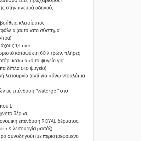
φωτισμό LED, τηλεχειρισμός)
ής στην πλευρά οδηγού,
βοήθεια κλεισίματος
σφάλεια (αυτόματο σύστημα
λίτρα)
πάχους 1,4 mm
χωριστό καταψύκτη 60 λίτρων, πλήρες
υρτάρι κάτω από το ψυγείο για
α δίπλα στο ψυγείο)
ή λειτουργία (αντί για πάνω ντουλάπια
ν με επένδυση "Watergel" στο
ύπου L
εχνητό δέρμα
γονομική επένδυση ROYAL δέρματος,
en & λειτουργία μασάζ)
υρά συνοδηγού) (με περιστρεφόμενο