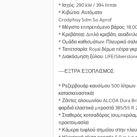
* Ισχύς: 290 kW / 394 ίπποι
* Κιβώτιο: Αυτόματο
Crodpfxsy Sdm So Aprof
* Μέγιστο επιτρεπόμενο βάρος: 18.0
* Κρεβάτι(α): Διπλό κρεβάτι, αναδιπλ
* Ομάδα καθισμάτων: Πλευρικό σαλ
* Ταπετσαρία: Royal δέρμα πέτρα γκρ
* Διακόσμηση ξύλου: LIFE/Silverston
----ΕΞΤΡΑ ΕΞΟΠΛΙΣΜΟΣ:
* Ρεζερβουάρ καυσίμου 500 λίτρων αν
κατασκευαστικά)
* Ζάντες αλουμινίου ALCOA Dura Bri
φαρδιά ελαστικά μπροστά 385/55 R 
* Σταθερός κοτσαδόρος (συμπεριλαμβ
προετοιμασία)
* Κάμερα τυφλού σημείου στην πλε