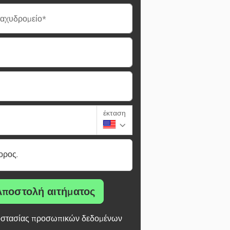
ταχυδρομείο*
έκταση
ορος.
Αποστολή αιτήματος
στασίας προσωπικών δεδομένων