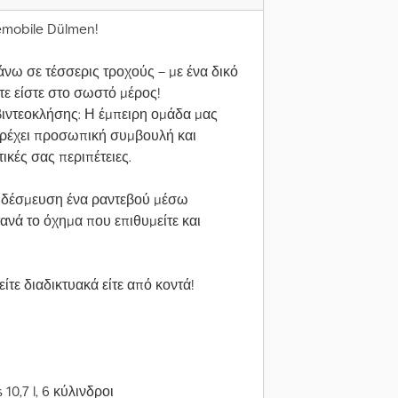
emobile Dülmen!
νω σε τέσσερις τροχούς – με ένα δικό
τε είστε στο σωστό μέρος!
βιντεοκλήσης: Η έμπειρη ομάδα μας
παρέχει προσωπική συμβουλή και
ικές σας περιπέτειες.
ς δέσμευση ένα ραντεβού μέσω
νά το όχημα που επιθυμείτε και
τε διαδικτυακά είτε από κοντά!
10,7 l, 6 κύλινδροι