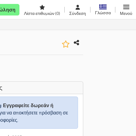
ώληση
Γλώσσα
Λίστα επιθυμιών
(0)
Σύνδεση
Μενού
ς
η:
Εγγραφείτε δωρεάν ή
για να αποκτήσετε πρόσβαση σε
ροφορίες.