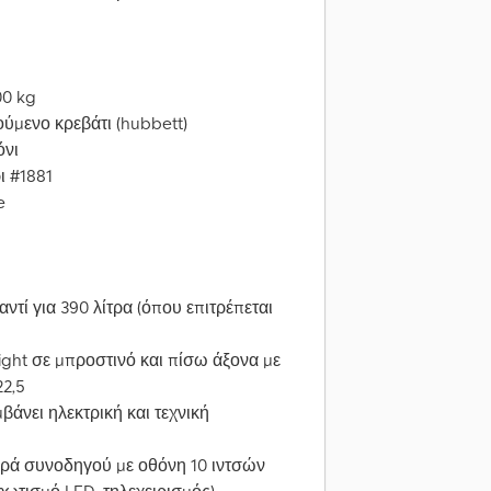
00 kg
ούμενο κρεβάτι (hubbett)
όνι
ι #1881
e
τί για 390 λίτρα (όπου επιτρέπεται
ght σε μπροστινό και πίσω άξονα με
22,5
άνει ηλεκτρική και τεχνική
υρά συνοδηγού με οθόνη 10 ιντσών