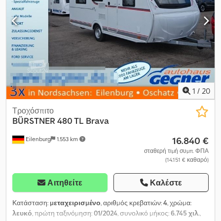
1
/
20
Τροχόσπιτο
BÜRSTNER
480 TL Brava
16.840 €
Eilenburg
1.553 km
σταθερή τιμή συμπ. ΦΠΑ
(14.151 € καθαρό)
Αιτηθείτε
Καλέστε
Κατάσταση:
μεταχειρισμένο
, αριθμός κρεβατιών:
4
, χρώμα:
λευκό
, πρώτη ταξινόμηση:
01/2024
, συνολικό μήκος:
6.745 χιλ.
,