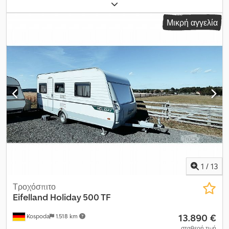
συνολικό πλάτος:
2.126 χιλ.
, συνολικό ύψος:
2.606 χιλ.
, διάταξη
αξόνων:
1 άξονας
, συνολικό βάρος:
1.360 κιλ
, Εξοπλισμός:
Μικρή αγγελία
μπάνιο
, Λάθη και ενδιάμεση πώληση επιφυλάσσονται!
Εσωτερικός αριθμός: 0950. 6343991 ----ΕΞΟΠΛΙΣΜΟΣ -
Δεξαμενή καθαρού νερού - Ηλιοροφή HEKI (απλή) - Θέρμανση -
Ψυγείο - Τουαλέτα κασέτας ... και πολλά άλλα. ----Το όχημα είναι
ακατέργαστο! Πανελλαδική παράδοση με επιπλέον κόστος είναι
δυνατή. Λάθη και ενδιάμεση πώληση επιφυλάσσονται. Με χαρά
δεχόμαστε το όχημά σας σε ανταλλαγή. Cedpfx Aow Sb Hzeh
Herf Χρηματοδότηση / leasing και χωρίς προκαταβολή είναι
δυνατά! Έχετε ακόμα ερωτήσεις; Στη διάθεσή σας για
συμβουλές!
1
/
13
Τροχόσπιτο
Eifelland
Holiday 500 TF
13.890 €
Kospoda
1.518 km
σταθερή τιμή