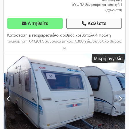
(Ο ΦΠΑ δεν μπορεί να εκπεμφθεί
ξεχωριστά)
Αιτηθείτε
Καλέστε
Κατάσταση:
μεταχειρισμένο
, αριθμός κρεβατιών:
4
, πρώτη
ταξινόμηση:
04/2017
, συνολικό μήκος:
7.300 χιλ.
, συνολικό βάρος:
1.400 κιλ
, Εξοπλισμός:
εγγύηση μεταχειρισμένου οχήματος,
ενσωματωμένη κουζίνα, μονό κρεβάτι, μπάνιο, σύστημα
Μικρή αγγελία
θέρμανσης στάθμευσης
, Θέρμανση αερίου Truma,
θερμοσίφωνας αερίου – ντους, τουαλέτα, κουζίνα αερίου με 3
φλόγες, ψυγείο, πολυτελείς οροφές, εξωτερικός χώρος
αποθήκευσης, πόρτα με σίτα εντόμων, όλα τα παράθυρα με σίτα –
σκίαση, σταθεροποιητής, αερόφυρμα 3,20 μέτρων πλάτος,
δεξαμενή καθαρού νερού 50 λίτρων, μπαταρία αυτόνομης
λειτουργίας. Έλεγχος ασφαλείας / αερίου: πρόσφατος. Crjdpfoi
Rhzgjx Ah Hof