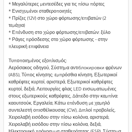
* Μεγαλύτερες μεντεσέδες για τις πίσω πόρτες
* Ενισχυμένοι σταθεροποιητές
* Πρίζες (12V) στο χώρο φόρτωσης/επιβατών (2
τεμάχια)
* Επένδυση στο χώρο φόρτωσης/επιβατών: ξύλο
* Ράγες πρόσδεσης στο χώρο φόρτωσης - στην
πλευρική επιφάνεια
Τυποποιημένος εξοπλισμός:
Αερόσακος οδηγού, Σύστημα αντιблокировки φρένων
(ABS), Τύπος κίνησης: εμπρόσθια κίνηση, Εξωτερικοί
καθρέφτες κυρτοί, αριστερά, Εξωτερικοί καθρέφτες
κυρτοί, δεξιά, Λειτουργίες φλας LED ενσωματωμένες
στους εξωτερικούς καθρέφτες, Δάπεδο στην καμπίνα:
καουτσούκ, Εργαλεία, Κάτω επένδυση με χαμηλό
συντελεστή οπισθέλκουσας (CW), Διπλοί προβολείς,
Χειρολαβή εισόδου στην πίσω κολόνα, αριστερά,
Χειρολαβή εισόδου στην πίσω κολόνα, δεξιά,
Ηλεκτρονικό πρόγραμμα σταθερότητας (ESP), Σύστημα