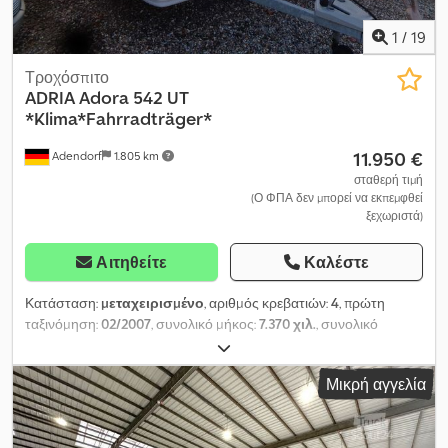
1
/
19
Τροχόσπιτο
ADRIA
Adora 542 UT
*Klima*Fahrradträger*
11.950 €
Adendorf
1.805 km
σταθερή τιμή
(Ο ΦΠΑ δεν μπορεί να εκπεμφθεί
ξεχωριστά)
Αιτηθείτε
Καλέστε
Κατάσταση:
μεταχειρισμένο
, αριθμός κρεβατιών:
4
, πρώτη
ταξινόμηση:
02/2007
, συνολικό μήκος:
7.370 χιλ.
, συνολικό
πλάτος:
2.300 χιλ.
, συνολικό ύψος:
2.570 χιλ.
, διάταξη αξόνων:
1
άξονας
, συνολικό βάρος:
1.500 κιλ
, Εξοπλισμός:
μπάνιο,
Μικρή αγγελία
σύστημα θέρμανσης στάθμευσης
, Μπορείτε να
επικοινωνήσετε μαζί μας Δευτέρα έως Παρασκευή από τις 09:00
έως τις 18:00! Και τα Σάββατα από τις 09:00 έως τις 16:00!