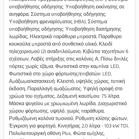
υποβοήθησης οδήγησης: Υποβοήθηση εκκίνησης σε
ανηφόρα, Σύστημα υποβοήθησης οδήγησης:
Υποβοήθηση φρεναρίσματος (HBA), Σύστημα
υποβοήθησης οδήγησης: Υποβοήθηση διατήρησης
λωρίδας, Ηλεκτρικά παράθυρα μπροστά, Παραθυρο
κουκούλα μπροστά από συνθετικό υλικό, Κλειδί
τηλεχειρισμού (2) αναδιπλούμενο, Κιβώτιο ταχυτήτων 6
σχέσεων, Λαβές στήριξης στις κολόνες Α, Πίσω διπλές
πόρτες χωρίς τζάμια, Φωτιστικά στην καμπίνα: LED,
Φωτιστικά στο χώρο φόρτωσης/επιβατών: LED,
Αμάξωμα/κατασκευή: Κλειστό, υψηλός χώρος, τυπική
έκδοση, Παραλλαγή αμαξώματος: Υψηλή οροφή στο
χρώμα του οχήματος, Δεξαμενή καυσίμου: 75 λίτρα,
Μάσκα ψυγείου με χρωμιωμένη λωρίδα, Διαχωριστικό
χώρου φόρτωσης, υψηλό, χωρίς παράθυρα,
Ρυθμιζόμενη κολόνα τιμονιού, Ρύθμιση κλίσης φώτων,
Έγκριση για φορτηγό, Κινητήρας 2,0 λίτρα - 103 kW TDI,
Πολυλειτουργική οθόνη Plus, Φώτα ομίχλης,