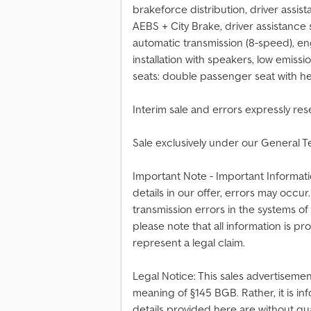
brakeforce distribution, driver assi
AEBS + City Brake, driver assistance 
automatic transmission (8-speed), eng
installation with speakers, low emiss
seats: double passenger seat with h
Interim sale and errors expressly res
Sale exclusively under our General 
Important Note - Important Informatio
details in our offer, errors may occ
transmission errors in the systems of
please note that all information is 
represent a legal claim.
Legal Notice: This sales advertisemen
meaning of §145 BGB. Rather, it is inf
details provided here are without gu