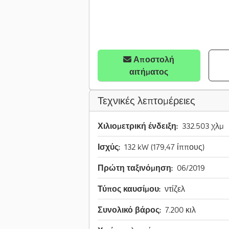
Αποστολή
αιτήματος
Τεχνικές λεπτομέρειες
Χιλιομετρική ένδειξη:
332.503 χλμ
Ισχύς:
132 kW (179,47 ίππους)
Πρώτη ταξινόμηση:
06/2019
Τύπος καυσίμου:
ντίζελ
Συνολικό βάρος:
7.200 κιλ