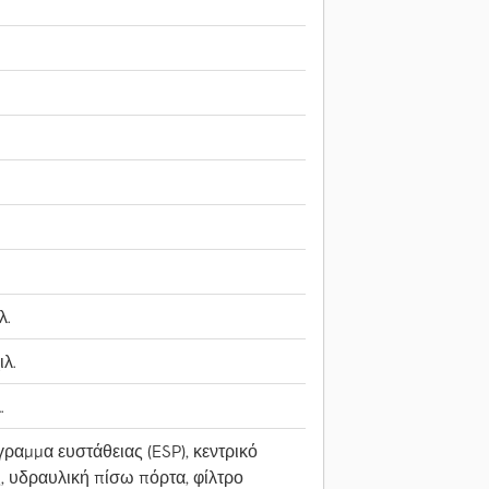
λ.
ιλ.
.
ραμμα ευστάθειας (ESP), κεντρικό
, υδραυλική πίσω πόρτα, φίλτρο