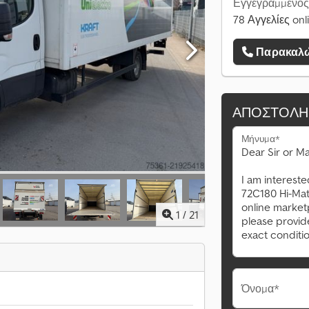
Εγγεγραμμένος
78 Αγγελίες onl
Παρακαλώ
ΑΠΟΣΤΟΛΉ
Μήνυμα*
1
/
21
Όνομα*