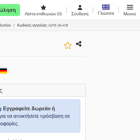
ώληση
Γλώσσα
Λίστα επιθυμιών
(0)
Σύνδεση
Μενού
βωτίου
Κωδικός αγγελίας: A219-25-418
ς
η:
Εγγραφείτε δωρεάν ή
για να αποκτήσετε πρόσβαση σε
ροφορίες.