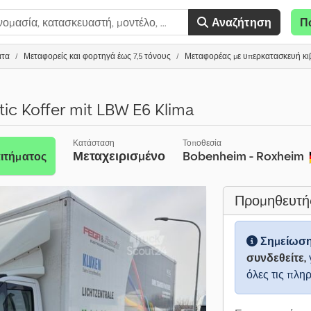
Αναζήτηση
Π
ατα
Μεταφορείς και φορτηγά έως 7,5 τόνους
Μεταφορέας με υπερκατασκευή κι
ic Koffer mit LBW E6 Klima
Κατάσταση
Τοποθεσία
Μεταχειρισμένο
Bobenheim - Roxheim
ιτήματος
Προμηθευτή
Σημείωσ
συνδεθείτε,
όλες τις πλη