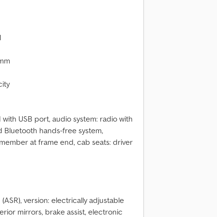
l
 mm
ity
ith USB port, audio system: radio with
d Bluetooth hands-free system,
smember at frame end, cab seats: driver
(ASR), version: electrically adjustable
rior mirrors, brake assist, electronic