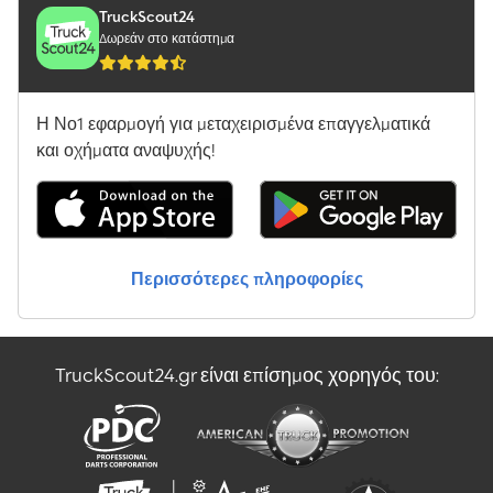
ελαστικών: 60 Εμπρός ελαστικά: - Πίσω ελαστικά: - Για
TruckScout24
περισσότερες πληροφορίες, παρακαλώ επικοινωνήστε με την
Δωρεάν στο κατάστημα
PFEIFER GROUP.
Η Νο1 εφαρμογή για μεταχειρισμένα επαγγελματικά
και οχήματα αναψυχής!
Περισσότερες πληροφορίες
TruckScout24.gr είναι επίσημος χορηγός του: