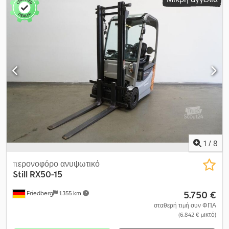
1
/
8
περονοφόρο ανυψωτικό
Still
RX50-15
5.750 €
Friedberg
1.355 km
σταθερή τιμή συν ΦΠΑ
(6.842 € μικτό)