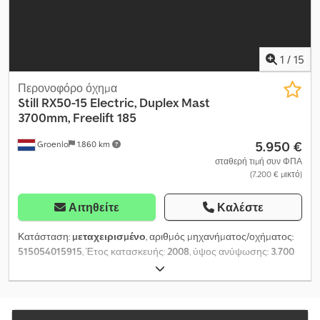
1
/
15
Περονοφόρο όχημα
Still
RX50-15 Electric, Duplex Mast
3700mm, Freelift 185
5.950 €
Groenlo
1.860 km
σταθερή τιμή συν ΦΠΑ
(7.200 € μικτό)
Αιτηθείτε
Καλέστε
Κατάσταση:
μεταχειρισμένο
, αριθμός μηχανήματος/οχήματος:
515054015915
, Έτος κατασκευής:
2008
, ύψος ανύψωσης:
3.700
χιλ.
, τύπος καυσίμου:
ντίζελ
, κατασκευαστής κινητήρων:
-
,
Ικανότητα ανύψωσης: 1.500 kg Ύψος κατασκευής: 226 cm
Διαστάσεις χώρου φόρτωσης: 182 x 100 x 225 cm Crsdpjxwi Szefx
Akasf Κατάσταση εμπρός ελαστικών: 60 Κατάσταση πίσω