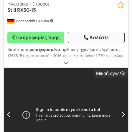
Ηλεκτρικό - 3 τροχοί
Still
RX50-15
Aidenbach
1.268 km
Πληροφορίες τιμής
Καλέστε
Κατάσταση:
μεταχειρισμένο
, αριθμός μηχανήματος/οχήματος:
13678
, Έτος κατασκευής:
2016
, ώρες λειτουργίας:
1.730 h
, ωφελιμο
φορτίο:
1.500 κιλ
, ύψος ανύψωσης:
4.350 χιλ.
, ελεύθερη
ανύψωση:
1.450 χιλ.
, ύψος κατασκευής:
1.970 χιλ.
, διάσταση
Μικρή αγγελία
εμπρόσθιου ελαστικού:
18x7-8
, μέγεθος πίσω ελαστικού:
18x7-8
,
συνολικό βάρος:
2.351 κιλ
, τύπος κινητήρα: Ηλεκτρικός,
κατασκευαστής: Still Cedsw Ayidepfx Akajrf