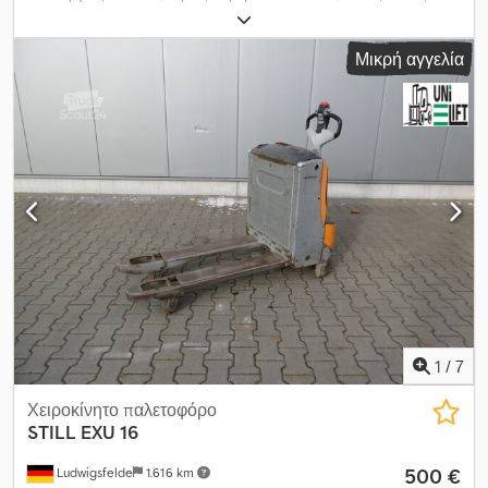
ηλεκτρικός
, διάσταση εμπρόσθιου ελαστικού:
Mono
, κενό
βάρος:
469 κιλ
, συνολικό μήκος:
1.800 χιλ.
, πρώτη ταξινόμηση:
Μικρή αγγελία
01/2009
, μέγιστο βάρος φόρτωσης:
1.600 κιλ
, μέγεθος ελαστικού:
Polyurethan Mono
, Πάνω από 200 περονοφόρα ανυψωτικά στην
ιστοσελίδα μας! Cedpoyu Ekijfx Aigsrf
1
/
7
Χειροκίνητο παλετοφόρο
STILL
EXU 16
500 €
Ludwigsfelde
1.616 km