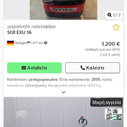
1
/
7
χειροκίνητο παλετοφόρο
Still
EXU 16
1.200 €
Stuttgart
1.477 km
σταθερή τιμή συν ΦΠΑ
(1.428 € μικτό)
Αιτηθείτε
Καλέστε
Κατάσταση:
μεταχειρισμένο
, Έτος κατασκευής:
2005
, τύπος
καυσίμου:
ηλεκτρικός
, Ανυψωτική ικανότητα: 1.600 kg
Επικοινωνήστε με το Κέντρο Μεταχειρισμένων Μηχανημάτων για
περισσότερες πληροφορίες. Crsdpfxozfl Uzo Aigef
Μικρή αγγελία