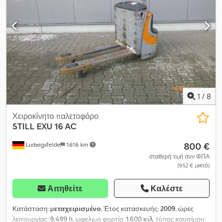
1
/
8
Χειροκίνητο παλετοφόρο
STILL
EXU 16 AC
800 €
Ludwigsfelde
1.616 km
σταθερή τιμή συν ΦΠΑ
(952 € μικτό)
Αιτηθείτε
Καλέστε
Κατάσταση:
μεταχειρισμένο
, Έτος κατασκευής:
2009
, ώρες
λειτουργίας:
9.499 h
, ωφελιμο φορτίο:
1.600 κιλ
, τύπος καυσίμου: