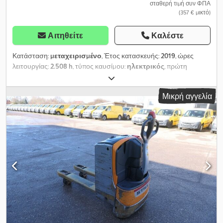
σταθερή τιμή συν ΦΠΑ
(357 € μικτό)
Αιτηθείτε
Καλέστε
Κατάσταση:
μεταχειρισμένο
, Έτος κατασκευής:
2019
, ώρες
λειτουργίας:
2.508 h
, τύπος καυσίμου:
ηλεκτρικός
, πρώτη
ταξινόμηση:
01/2019
, μέγεθος ελαστικού:
Mono
, Πάνω από 200
περονοφόρα ανυψωτικά στην ιστοσελίδα μας! Crsdsvyrpxjpfx
Μικρή αγγελία
Aigjf