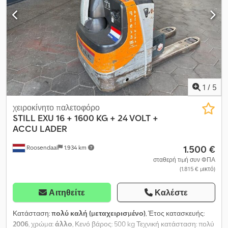
1
/
5
χειροκίνητο παλετοφόρο
STILL
EXU 16 + 1600 KG + 24 VOLT +
ACCU LADER
1.500 €
Roosendaal
1.934 km
σταθερή τιμή συν ΦΠΑ
(1.815 € μικτό)
Αιτηθείτε
Καλέστε
Κατάσταση:
πολύ καλή (μεταχειρισμένο)
, Έτος κατασκευής:
2006
, χρώμα:
άλλο
, Κενό βάρος: 500 kg Τεχνική κατάσταση: πολύ