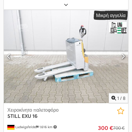
καλή Οπτική κατάσταση: πολύ καλή = Πληροφορίες εταιρείας =
Εάν έχετε οποιεσδήποτε ερωτήσεις ή προτάσεις, μη διστάσετε να
Μικρή αγγελία
επικοινωνήσετε μαζί μας. Εγγυόμαστε απάντηση εντός 8 ωρών.
Οι τιμές είναι χωρίς ΦΠΑ. Δεν μπορούν να θεμελιωθούν
δικαιώματα βάσει των παρεχόμενων πληροφοριών. Codpfjzfig
Usx Aigsrf Τηλέφωνο γραφείου: Κινητό: (Ολλανδικά - Αγγλικά -
Γερμανικά - Γαλλικά - Ισπανικά - Ιταλικά) Διαθέσιμο σε WhatsApp
και Viber. Κινητό: (Ολλανδικά) Διαθέσιμο σε WhatsApp και Viber.
Όταν πληρώνετε με τραπεζική μεταφορά, τα χρήματα πρέπει να
κατατεθούν στον παρακάτω τραπεζικό λογαριασμό. Ελέγχετε
πάντα τα στοιχεία πληρωμής που αναφέρονται στην ιστοσελίδα
μας. Εάν λάβετε άλλες πληροφορίες, παρακαλούμε επικοινωνήστε
μαζί μας. Σε περίπτωση αμφιβολιών, παρακαλούμε καλέστε μας
ώστε να επαληθεύσουμε το τιμολόγιο και/ή την πληρωμή.
Στοιχεία τραπεζικού λογαριασμού: Rabobank Laan van Limburg 2
4701BP Roosendaal IBAN: NL 89 RABO EORI/ΑΦΜ/ΦΟΡΟΣ:
1
/
8
NL857401B(01) BIC/SWIFT: RABONL2U
Χειροκίνητο παλετοφόρο
STILL
EXU 16
300 €
Ludwigsfelde
1.616 km
700 €