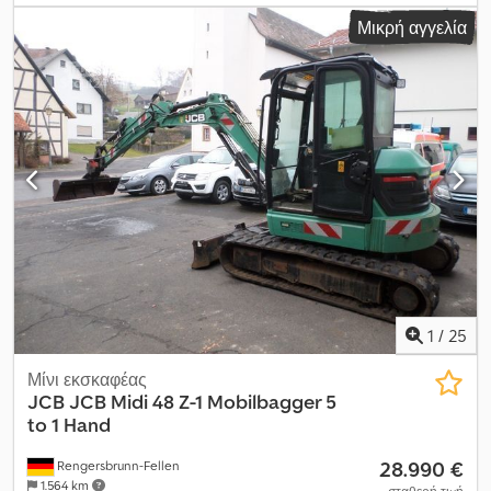
Μικρή αγγελία
1
/
25
Μίνι εκσκαφέας
JCB
JCB Midi 48 Z-1 Mobilbagger 5
to 1 Hand
28.990 €
Rengersbrunn-Fellen
1.564 km