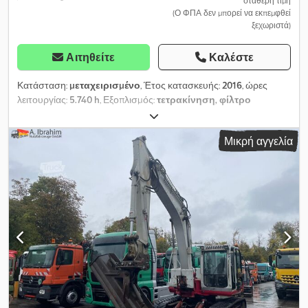
σταθερή τιμή
(Ο ΦΠΑ δεν μπορεί να εκπεμφθεί
ξεχωριστά)
Αιτηθείτε
Καλέστε
Κατάσταση:
μεταχειρισμένο
, Έτος κατασκευής:
2016
, ώρες
λειτουργίας:
5.740 h
, Εξοπλισμός:
τετρακίνηση, φίλτρο
αιθάλης
, JCB κινητός εκσκαφέας 48 Z-1 Midi με ερπύστριες από
καουτσούκ & κοντό πίσω μέρος, κατηγορία 5 τόνων, από πρώτο
Μικρή αγγελία
χέρι. Κλιματισμός, πρόσθετα αντίβαρα στο πίσω μέρος, μακρύς
βραχίονας - Knickmatic εκσκαφέας, υδραυλική προετοιμασία για
σφύρα μπροστά, βαλβίδα 6/2 κατευθύνσεων. 6 x διπλής ενέργειας
υδραυλικές συνδέσεις μπροστά. 2 ταχύτητες οδήγησης,
υδροστατική μετάδοση, 4κύλινδρος πετρελαιοκινητήρας,
ραδιόφωνο, προβολείς εργασίας, ανοιγόμενο παράθυρο.
Ταχυσύνδεσμος MS 3, ρυθμιζόμενος κάδος αποστράγγισης,
υδραυλική ισοπεδωτική λεπίδα. Καλή, φροντισμένη κατάσταση,
άμεσα έτοιμο για χρήση, χωρίς διαρροές, πάντα τακτικά
συντηρημένο. Crodpfxox Axu Ns Al Ref Τελευταίο service
Φεβρουάριος 2025 στις 5550 ώρες: αλλαγή λαδιού κινητήρα,
όλων των φίλτρων συμπεριλαμβανομένου του φίλτρου