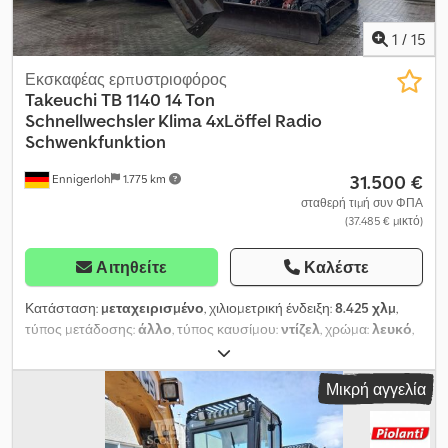
υδραυλικών, αλλαγή λαδιού στα συστήματα μετάδοσης κίνησης.
Έτος κατασκευής 8/2016.
1
/
15
Εκσκαφέας ερπυστριοφόρος
Takeuchi
TB 1140 14 Ton
Schnellwechsler Klima 4xLöffel Radio
Schwenkfunktion
31.500 €
Ennigerloh
1.775 km
σταθερή τιμή συν ΦΠΑ
(37.485 € μικτό)
Αιτηθείτε
Καλέστε
Κατάσταση:
μεταχειρισμένο
, χιλιομετρική ένδειξη:
8.425 χλμ
,
τύπος μετάδοσης:
άλλο
, τύπος καυσίμου:
ντίζελ
, χρώμα:
λευκό
,
κενό βάρος:
14.000 κιλ
, λειτουργικό βάρος:
13.800 κιλ
, αριθμός
θέσεων:
1
, πρώτη ταξινόμηση:
10/2006
, κατηγορία εκπομπών:
Μικρή αγγελία
κανένα
, ανάρτηση:
άλλο
, ώρες λειτουργίας:
8.425 h
, καμπίνα
οδηγού:
άλλο
, καύσιμο:
ντίζελ
, Εξοπλισμός:
ABS, ελαστικές
ερπύστριες, καμπίνα, κλιματισμός, προστατευτικό κεφαλής,