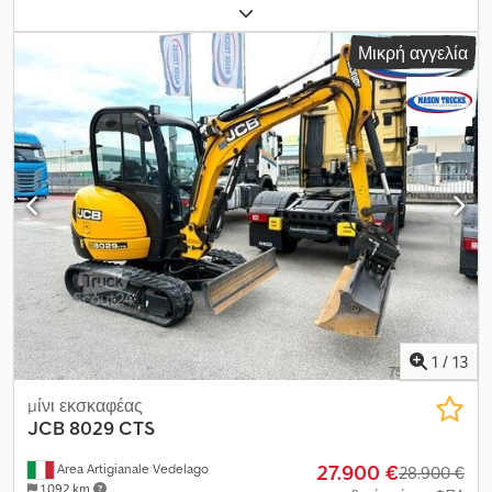
ορισμένα μέρη από τον κινητήρα και άλλα εξαρτήματα·
απαιτούνται διάφορες επισκευές ώστε να καταστεί ξανά
Μικρή αγγελία
λειτουργικό. Crsdoyd T H Rjpfx Al Rof
1
/
13
μίνι εκσκαφέας
JCB
8029 CTS
27.900 €
Area Artigianale Vedelago
28.900 €
1.092 km