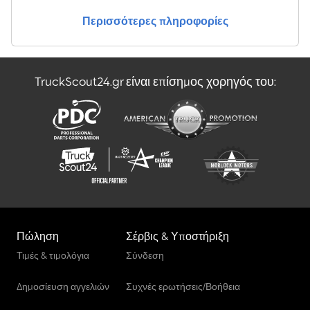
Περισσότερες πληροφορίες
TruckScout24.gr είναι επίσημος χορηγός του:
Πώληση
Σέρβις & Υποστήριξη
Τιμές & τιμολόγια
Σύνδεση
Δημοσίευση αγγελιών
Συχνές ερωτήσεις/Βοήθεια