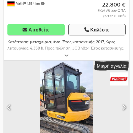
22.800 €
Fürth
1.564 km
EXW VB συν ΦΠΑ
(27.132 € μικτό)
Αιτηθείτε
Καλέστε
Κατάσταση:
μεταχειρισμένο
, Έτος κατασκευής:
2017
, ώρες
λειτουργίας:
4.359 h
, Προς πώληση: JCB 48z-1 Έτος κατασκευής:
2017 Csdpfxozn Um So Al Rorf 4.359 ώρες λειτουργίας Μίνι
εκσκαφέας 4,8 τόνων. Κάδος εκσκαφής 120 cm + κουβάς 60 cm.
Μικρή αγγελία
Προστατευτική πλάκα, τεχνολογία ZeroTail. Η Helmut Jakob
Pfeifer Verwertungen πουλάει μηχανήματα και εξοπλισμό για
λογαριασμό εταιρειών, τραπεζών, δημόσιων φορέων, καθώς και
διαχειριστών πτωχεύσεων. Επικοινωνήστε μαζί μας εάν διαθέτετε
μηχανήματα και εξοπλισμό και επιθυμείτε να αναλάβει κάποιος
άλλος την πώληση ή την αξιοποίησή τους. Διαθέτουμε πολυετή
εμπειρία και ένα μεγάλο διεθνές δίκτυο πελατών. Οι πελάτες μας
δεν χρειάζεται να ανησυχούν για τίποτα κατά τη διάρκεια της
αξιοποίησης των μηχανημάτων και του εξοπλισμού τους.