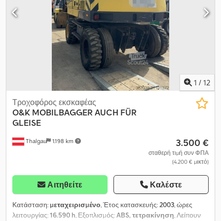
1
/
12
Τροχοφόρος εκσκαφέας
O&K
MOBILBAGGER AUCH FÜR
GLEISE
3.500 €
Thalgau
1.198 km
σταθερή τιμή συν ΦΠΑ
(4.200 € μικτό)
Αιτηθείτε
Καλέστε
Κατάσταση:
μεταχειρισμένο
, Έτος κατασκευής:
2003
, ώρες
λειτουργίας:
16.590 h
, Εξοπλισμός:
ABS, τετρακίνηση
, Λείπουν