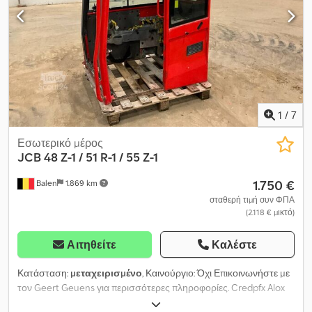
1
/
7
Εσωτερικό μέρος
JCB
48 Z-1 / 51 R-1 / 55 Z-1
1.750 €
Balen
1.869 km
σταθερή τιμή συν ΦΠΑ
(2.118 € μικτό)
Αιτηθείτε
Καλέστε
Κατάσταση:
μεταχειρισμένο
, Καινούργιο: Όχι Επικοινωνήστε με
τον Geert Geuens για περισσότερες πληροφορίες. Credpfx Alox
Idx Hj Rjf