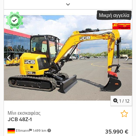
Μίνι υδραυλικός εκσκαφέας JCB 48 Z-1 Αριθμός πλαισίου 1922217
Ερπύστριες από καουτσούκ, εμπρόσθια λάμα Κουτάλα εκσκαφής
Μικρή αγγελία
Υδραυλικό σύστημα Ισχύς κινητήρα 35,7 kW στις 2600 στροφές/
λεπτό Λειτουργικό βάρος 4853 kg Crodpfx Alsy Rm U Ns Rjf Ώρες
λειτουργίας 3591 Έτος κατασκευής 2018
1
/
12
Μίνι εκσκαφέας
JCB
48Z-1
35.990 €
Eltmann
1.499 km