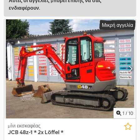
Αυτές οι αγγελίες μπορεί επίσης να σας
ενδιαφέρουν.
Μικρή αγγελία
1
/
10
μίνι εκσκαφέας
JCB
48z-1 * 2x Löffel *