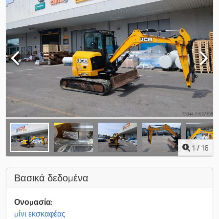
1
/
16
Βασικά δεδομένα
Ονομασία:
μίνι εκσκαφέας