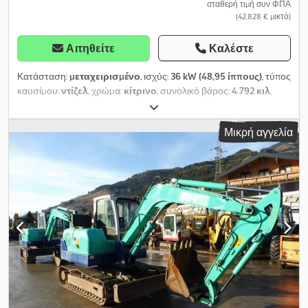
σταθερή τιμή συν ΦΠΑ
(42.828 € μικτό)
Αιτηθείτε
Καλέστε
Κατάσταση:
μεταχειρισμένο
, ισχύς:
36 kW (48,95 ίππους)
, τύπος
καυσίμου:
ντίζελ
, χρώμα:
κίτρινο
, συνολικό βάρος:
4.792 κιλ
,
κατάσταση αλυσίδας:
100 ποσοστό
, Έτος κατασκευής:
2016
,
ώρες λειτουργίας:
2.500 h
, αριθμός μηχανήματος/οχήματος:
Μικρή αγγελία
18252745
, Εξοπλισμός:
Έλεγχος ασφάλειας UVV, ελαστικές
ερπύστριες, καμπίνα, πρόσθετοι προβολείς, ρυθμιζόμενη
μπούμα, υδραυλικά αρπαγής, υδραυλικό σφυρί
, JCB 48Z-1
Μίνι Εκσκαφέας Εξοπλισμός: Πετρελαιοκινητήρας Perkins
(Στάδιο IIIA), καμπίνα άνεσης, εμπρόσθιο παρμπρίζ με
προστατευτική μεμβράνη ασφαλείας, ερπύστριες από καουτσούκ
πλάτους 400 mm, ηλεκτρονικά ελεγχόμενη υδραυλική γραμμή για
σφυρί/ψαλίδι και αναδιπλούμενη κουβά, αερόφουσκωτο και
ηλεκτρικά θερμαινόμενο κάθισμα με υφασμάτινη επένδυση,
γερμανική έκδοση (συμπεριλαμβανομένου Live Link και διακόπτη
αποσύνδεσης μπαταρίας), προωθητική λεπίδα, θύρα USB-media,
2 επιπλέον φώτα εργασίας τοποθετημένα στην καμπίνα,
καθρέπτες δεξιά και αριστερά, προεγκατάσταση για ραδιόφωνο,