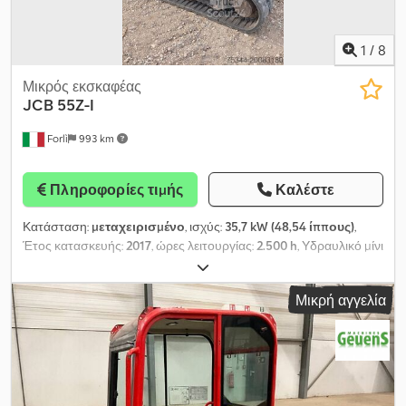
1
/
8
Μικρός εκσκαφέας
JCB
55Z-I
Forlì
993 km
Πληροφορίες τιμής
Καλέστε
Κατάσταση:
μεταχειρισμένο
, ισχύς:
35,7 kW (48,54 ίππους)
,
Έτος κατασκευής:
2017
, ώρες λειτουργίας:
2.500 h
, Υδραυλικό μίνι
εκσκαφέας JCB 55Z-1 Ερπύστριες από καουτσούκ, μπροστινή
λεπίδα; Υδραυλικό σύστημα; Σερβοεντολές, κλιματισμός;
Μικρή αγγελία
Κινητήρας Perkins ισχύος 35,7 kW στις 2600 σ.α.λ.; Λειτουργικό
βάρος 5428 kg; Περίπου 2500 ώρες λειτουργίας; Έτος
κατασκευής 2017; Crjdpfx Aljxfk Tps Rjf