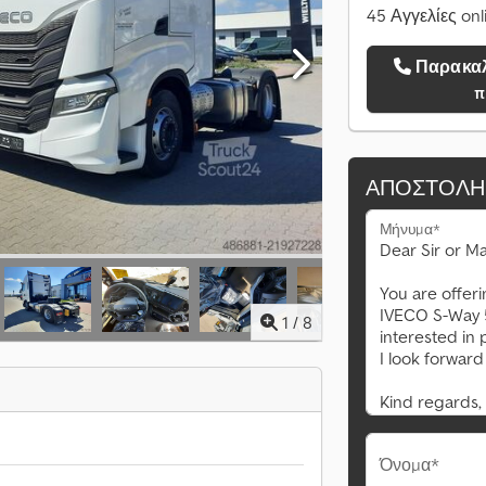
45 Αγγελίες onl
Παρακαλώ καλέστε με
π
ΑΠΟΣΤΟΛΉ
Μήνυμα*
1
/
8
Όνομα*