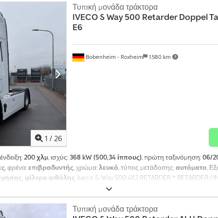
Τυπική μονάδα τράκτορα
IVECO
S Way 500 Retarder Doppel T
E6
Bobenheim - Roxheim
1.580 km
1
/
26
 ένδειξη:
200 χλμ
, ισχύς:
368 kW (500,34 ίππους)
, πρώτη ταξινόμηση:
06/2
ες
, φρένα:
επιβραδυντής
, χρώμα:
λευκό
, τύπος μετάδοσης:
αυτόματο
, Ε
γησης, φίλτρο αιθάλης
, Iveco S-Way 500 4X2 RETARDER * RETARDER 
Υ ΘΑΛΑΜΟΥ ΟΔΗΓΗΣΗΣ * ADAPTIVE CRUISE CONTROL (ACC) * ΑΝΑΡ
ΣΙΑ ΓΙΑ ΠΛΑΓΙΟΚΙΝΗΤΗΡΑ, ΠΕΡΙΛΑΜΒΑΝΕΙ * EURO 6E * ΛΕΙΤΟΥΡΓΙΑ 
ΕΣ ΜΕ ΚΑΜΕΡΕΣ * ΥΠΟΛΟΓΙΣΤΗΣ ΤΑΜΠΛΟ * ΠΛΟΗΓΗΣΗ * ΚΑΜΕΡΑ ΟΠ
Τυπική μονάδα τράκτορα