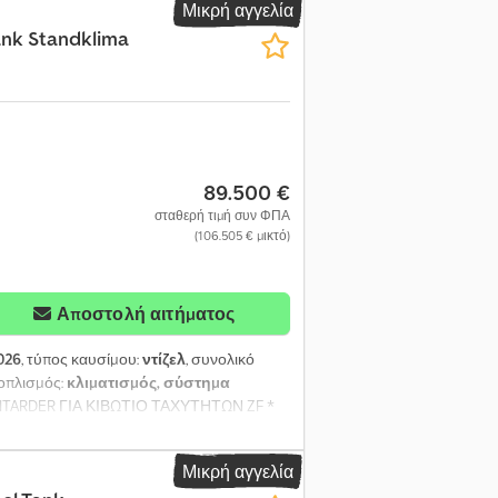
Μικρή αγγελία
ank Standklima
89.500 €
σταθερή τιμή συν ΦΠΑ
(106.505 € μικτό)
Αποστολή αιτήματος
026
, τύπος καυσίμου:
ντίζελ
, συνολικό
ξοπλισμός:
κλιματισμός, σύστημα
/ INTARDER ΓΙΑ ΚΙΒΩΤΙΟ ΤΑΧΥΤΗΤΩΝ ZF *
ΤΗΣΗ ΦΥΛΛΩΝ / ΑΕΡΟΣ * ΚΙΒΩΤΙΟ
ECO – NORMAL – PERFORMANCE *
Μικρή αγγελία
ΙΣΘΗΣ ΟΡΑΣΗΣ * ΔΕΡΜΑΤΙΝΟ ΤΙΜΟΝΙ *