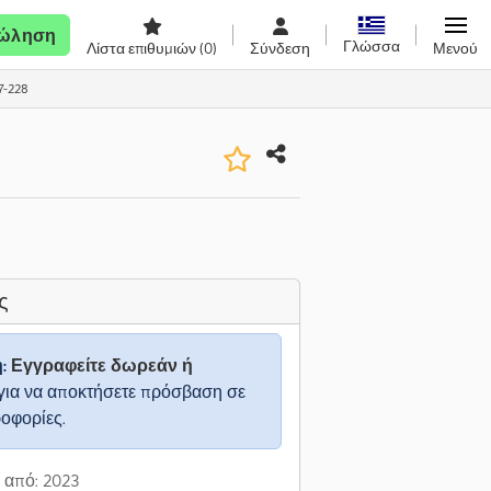
ώληση
Γλώσσα
Λίστα επιθυμιών
(0)
Σύνδεση
Μενού
7-228
ς
η:
Εγγραφείτε δωρεάν ή
για να αποκτήσετε πρόσβαση σε
ροφορίες.
 από: 2023