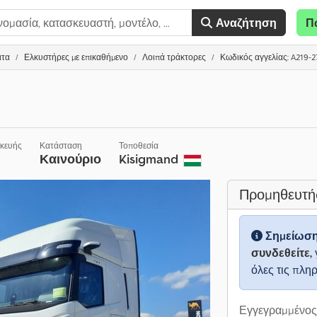
Αναζήτηση
Π
ατα
Ελκυστήρες με επικαθήμενο
Λοιπά τράκτορες
Κωδικός αγγελίας: A219-2
σκευής
Κατάσταση
Τοποθεσία
Καινούριο
Kisigmand
Προμηθευτή
Σημείωσ
συνδεθείτε,
όλες τις πλη
Εγγεγραμμένος