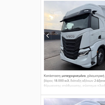
Κατάσταση:
μεταχειρισμένο
, χιλιομετρική
βάρος:
18.000 κιλ
, διάταξη αξόνων:
2 άξον
θέρμανσης στάθμευσης, σύστημα πλοή
ΔΙΑΦΑΝΕΣ ΗΛΙΟΣΚΕΠΗ, ΣΤΗΝ ΟΡΟΦΗ ΤΟ
ΤΑΧΥΤΗΤΩΝ 12TX 2250 TD * ΠΡΟΕΤΟΙΜΑ
ΔΟΧΕΙΟ ΑΕΡΑ Αλουμινίου * ΚΑΘΡΕΠΤ