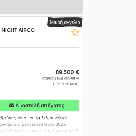
Μικρή αγγελία
 | NIGHT AIRCO
89.500 €
σταθερή τιμή συν ΦΠΑ
(108.295 € μικτό)
Αποστολή αιτήματος
26
, τύπος καυσίμου:
ντίζελ
, συνολικό
πών:
Euro 6
, Έτος κατασκευής:
2026
,
νικά Επιπλέον επιλογές και εξοπλισμός * 2