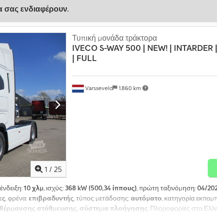
να σας ενδιαφέρουν.
Τυπική μονάδα τράκτορα
IVECO
S-WAY 500 | NEW! | INTARDER
| FULL
Varsseveld
1.860 km
1
/
25
 ένδειξη:
10 χλμ
, ισχύς:
368 kW (500,34 ίππους)
, πρώτη ταξινόμηση:
04/20
ες
, φρένα:
επιβραδυντής
, τύπος μετάδοσης:
αυτόματο
, κατηγορία εκπομ
α θέρμανσης στάθμευσης, σύστημα πλοήγησης
, Πληροφορίες στα Ελλη