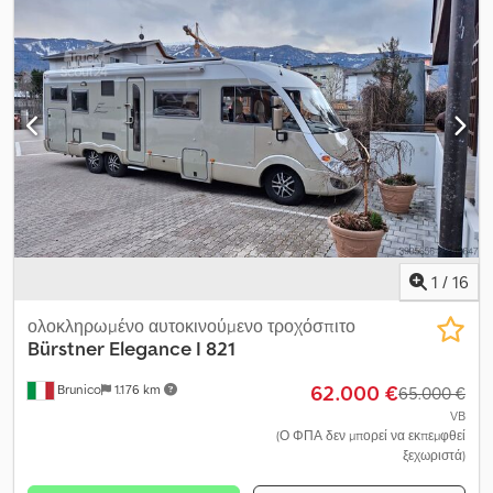
2007, 01/2007, MOT: 08/2026, CaraWorld ID: cw-24689512,
JUMPER L3H2 - 2.0 HDI 130HP EURO6 ΜΟΝΟ ΓΙΑ ΕΞΑΓΩΓΗ
Emissions standard: Euro 5, Base vehicle: Mercedes Sprinter 519
ΜΕΓΑΛΟ SERVICE ΣΤΑ 150,101 ΧΛΜ ΤΕΛΕΥΤΑΙΟ SERVICE ΣΤΑ
CDI.
185,515 ΧΛΜ – ΛΑΔΙ ΚΙΝΗΤΗΡΑ, ΦΙΛΤΡΟ ΚΑΥΣΙΜΟΥ, ΦΙΛΤΡΟ
ΛΑΔΙΟΥ, ΦΙΛΤΡΟ ΑΕΡΑ ΠΛΗΡΕΣ ΙΣΤΟΡΙΚΟ SERVICE
ΕΠΙΣΥΝΑΠΤΕΤΑΙ. ΚΑΚΑ ΔΙΑΤΗΡΗΜΕΝΟ ΕΞΩΤΕΡΙΚΑ.
ΠΑΡΟΥΣΙΑΖΕΤΑΙ ΠΕΡΙΣΤΑΣΙΑΚΑ ΣΥΓΧΡΟΝΟΣ ΘΟΡΥΒΟΣ
ΚΑΤΑ ΤΗΝ ΑΛΛΑΓΗ ΑΠΟ 3η ΣΕ 4η ΤΑΧΥΤΗΤΑ. ΟΡΑΤΑ
ΣΗΜΑΔΙΑ ΒΑΦΗΣ. Djdeyfw Tkopfx Ac Ieck Η ΟΔΗΓΗΣΗ ΕΙΝΑΙ
ΚΑΝΟΝΙΚΗ. ΚΑΜΕΡΑ ΚΑΙ ΡΑΔΙΟ ΔΕΝ ΛΕΙΤΟΥΡΓΟΥΝ ΠΑΝΤΑ.
(ΝΕΑ ΚΑΜΕΡΑ ΕΓΚΑΤΑΣΤΑΘΗΚΕ ΣΤΑ 165,037 ΧΛΜ). 1
ΙΔΙΟΚΤΗΤΗΣ, 2 ΚΛΕΙΔΙΑ. ΧΩΡΟΣ ΦΟΡΤΙΟΥ: 3700 X 1870 X 1940
ΟΓΚΟΣ 13 Μ3 ΦΟΡΤΙΟ 1325 KG
1
/
16
ολοκληρωμένο αυτοκινούμενο τροχόσπιτο
Bürstner
Elegance I 821
62.000 €
Brunico
1.176 km
65.000 €
VB
(Ο ΦΠΑ δεν μπορεί να εκπεμφθεί
ξεχωριστά)