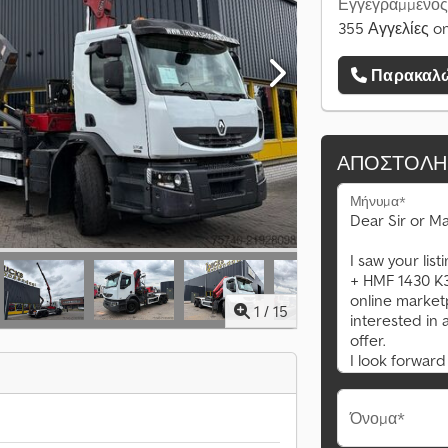
Εγγεγραμμένος 
355 Αγγελίες on
Παρακαλώ
ΑΠΟΣΤΟΛΉ
Μήνυμα*
1
/
15
Όνομα*