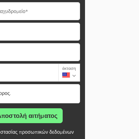
ταχυδρομείο*
έκταση
ορος.
Αποστολή αιτήματος
στασίας προσωπικών δεδομένων