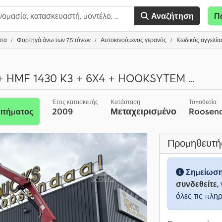
Αναζήτηση
Π
ατα
Φορτηγά άνω των 7,5 τόνων
Αυτοκινούμενος γερανός
Κωδικός αγγελία
 HMF 1430 K3 + 6X4 + HOOKSYTEM ...
Έτος κατασκευής
Κατάσταση
Τοποθεσία
2009
Μεταχειρισμένο
Roosen
ιτήματος
Προμηθευτή
Σημείωσ
συνδεθείτε,
όλες τις πλη