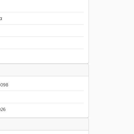
α
-098
026