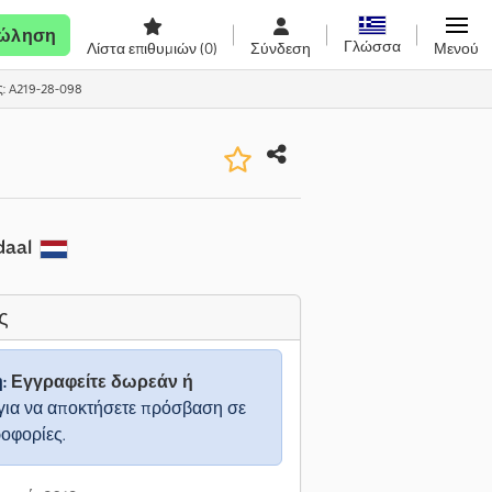
ώληση
Γλώσσα
Λίστα επιθυμιών
(0)
Σύνδεση
Μενού
ς: A219-28-098
daal
ς
η:
Εγγραφείτε δωρεάν ή
για να αποκτήσετε πρόσβαση σε
ροφορίες.