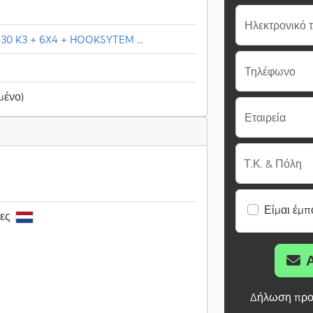
Ηλεκτρονικό 
30 K3 + 6X4 + HOOKSYTEM ...
Τηλέφωνο
μένο)
Εταιρεία
Τ.Κ. & Πόλη
Είμαι έμπ
ρες
Δήλωση προ