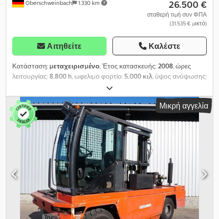
26.500 €
Oberschweinbach
1.330 km
σταθερή τιμή συν ΦΠΑ
(31.535 € μικτό)
Αιτηθείτε
Καλέστε
Κατάσταση:
μεταχειρισμένο
, Έτος κατασκευής:
2008
, ώρες
λειτουργίας:
8.800 h
, ωφελιμο φορτίο:
5.000 κιλ
, ύψος ανύψωσης:
4.800 χιλ.
, τύπος καυσίμου:
ντίζελ
, ύψος κατασκευής:
3.500 χιλ.
,
κατάσταση ελαστικών:
50 ποσοστό
, χρώμα:
άλλο
,
Μικρή αγγελία