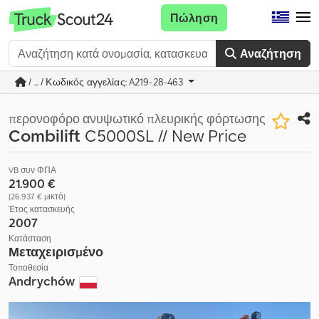
Πώληση
Αναζήτηση
/ ... / Κωδικός αγγελίας: A219-28-463
περονοφόρο ανυψωτικό πλευρικής φόρτωσης
Combilift
C5000SL // New Price
VB συν ΦΠΑ
21.900 €
(26.937 € μικτό)
Έτος κατασκευής
2007
Κατάσταση
Μεταχειρισμένο
Τοποθεσία
Andrychów