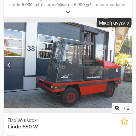
φορτίο:
5.000 κιλ
, ύψος ανύψωσης:
6.000 χιλ.
, τύπος καυσίμου:
ηλεκτρικός
, τύπος ιστού:
τρίπλεξ
, ύψος κατασκευής:
2.490 χιλ.
,
κατάσταση ελαστικών:
50 ποσοστό
, διάσταση εμπρόσθιου
Μικρή αγγελία
ελαστικού:
315/70-15
, μέγεθος πίσω ελαστικού:
315/70-15
, χρώμα:
άλλο
, Εξαρτήματα: Συσκευή ρύθμισης διχάλων, Ειδικός
εξοπλισμός: προβολείς εργασίας πίσω, προβολείς εργασίας
μπροστά, θέρμανση, πλήρης καμπίνα, χειριστήριο (joystick),
Περιγραφή ειδικού εξοπλισμού: 4ος υδραυλικός κύκλος, 2
προβολείς εργασίας στον ανυψωτικό ιστό, φωτισμός, κάμερα
οπισθοπορείας, σύνδεση ρυμούλκησης εμπρός και πίσω
αντίστοιχα με σκαλοπάτι. Chodpfx Acsxvd Izj Asa
1
/
6
Πλαϊνό κλαρκ
Linde
S50 W