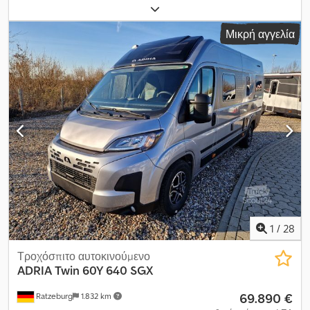
100 kW (135,96 ίππους)
, πρώτη ταξινόμηση:
07/2021
, τύπος
καυσίμου:
αέριο
, μέγιστο βάρος φόρτωσης:
1.090 κιλ
, χρώμα:
Μικρή αγγελία
λευκό
, κατηγορία εκπομπών:
Euro 6
, αριθμός θέσεων:
3
, Έτος
κατασκευής:
2021
, αριθμός προηγούμενων ιδιοκτητών:
1
,
Εξοπλισμός:
ABS, αερόσακος, ηλεκτρονικό πρόγραμμα
ευστάθειας (ESP), κεντρικό κλείδωμα, κλιματισμός, σύστημα
ακινητοποίησης, σύστημα ελέγχου πρόσφυσης, υδραυλικό
τιμόνι, υπολογιστής επί του οχήματος
, FIAT DUCATO 35 MH2
3.0 CNG 16V 136HP Euro 6D-temp ΕΘΝΙΚΟ ΕΤΑΙΡΙΚΟ ΟΧΗΜΑ
ΩΦΕΛΙΜΟ ΦΟΡΤΙΟ 1090 KG ΚΛΙΜΑΤΙΣΜΟΣ ΡΑΔΙΟΦΩΝΟ
ΑΥΤΟΚΙΝΗΤΟΥ BLUETOOTH ΟΠΙΣΘΙΟΙ ΑΙΣΘΗΤΗΡΕΣ
ΠΑΡΚΑΡΙΣΜΑΤΟΣ Dksdsw Ephuspfx Agdsr ΕΓΓΥΗΣΗ 12 ΜΗΝΕΣ
ΤΙΜΗ ΜΕ ΡΗΤΗ ΑΝΑΦΟΡΑ ΦΠΑ 15.900,00 € + ΦΠΑ 22% =
19.398,00 € ΔΥΝΑΤΟΤΗΤΑ ΕΞΑΤΟΜΙΚΕΥΜΕΝΗΣ
ΧΡΗΜΑΤΟΔΟΤΗΣΗΣ ΧΩΡΙΣ ΠΡΟΚΑΤΑΒΟΛΗ, ΑΚΟΜΗ ΚΑΙ ΜΕ
ΜΙΚΡΟΤΕΣ ΔΟΣΕΙΣ, ΕΩΣ 84 ΜΗΝΕΣ ΔΥΝΑΤΟΤΗΤΑ
1
/
28
ΑΝΤΑΛΛΑΓΗΣ ΚΑΙ ΑΝΑΚΥΚΛΩΣΗΣ
Τροχόσπιτο αυτοκινούμενο
ADRIA
Twin 60Y 640 SGX
69.890 €
Ratzeburg
1.832 km