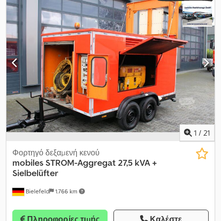
1
/
21
Φορτηγό δεξαμενή κενού
mobiles STROM-Aggregat 27,5 kVA +
Sielbelüfter
Bielefeld
1.766 km
Πληροφορίες τιμής
Καλέστε