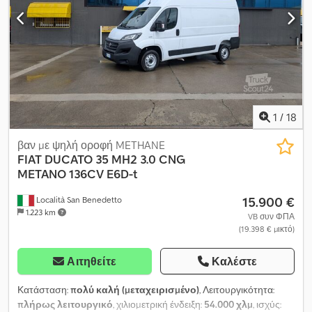
οχήματος μόνο για ενημερωτικούς σκοπούς.
eeV * Αυτόματο κιβώτιο ταχυτήτων * Βιβλίο service * 2 κλειδιά *
Ωφέλιμο φορτίο: 907 kg * Θερινά + χειμερινά ελαστικά * Κάμερα *
Ρυμουλκούμενο 3,5t * ZCFC35A7205951684 * Ωράριο: Δευ–Παρ
07:30-12:00, 13:00-18:00, Σάββατο 07:30-17:00. * E-mail: *
Τηλ./Whatsapp/Viber: Alexandar Ilic * Τηλ./Whatsapp/Viber
Αγγλικά: Mladen Ilic
1
/
18
βαν με ψηλή οροφή METHANE
FIAT
DUCATO 35 MH2 3.0 CNG
METANO 136CV E6D-t
15.900 €
Località San Benedetto
1.223 km
VB συν ΦΠΑ
(19.398 € μικτό)
Αιτηθείτε
Καλέστε
Κατάσταση:
πολύ καλή (μεταχειρισμένο)
, Λειτουργικότητα:
πλήρως λειτουργικό
, χιλιομετρική ένδειξη:
54.000 χλμ
, ισχύς: