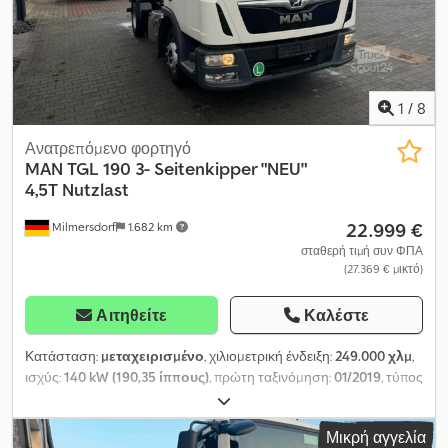
19%
1
/
8
Ανατρεπόμενο φορτηγό
MAN
TGL 190 3- Seitenkipper "NEU"
4,5T Nutzlast
22.999 €
Milmersdorf
1.682 km
σταθερή τιμή συν ΦΠΑ
(27.369 € μικτό)
Αιτηθείτε
Καλέστε
Κατάσταση:
μεταχειρισμένο
, χιλιομετρική ένδειξη:
249.000 χλμ
,
ισχύς:
140 kW (190,35 ίππους)
, πρώτη ταξινόμηση:
01/2019
, τύπος
καυσίμου:
ντίζελ
, συνολικό βάρος:
8.800 κιλ
, διάταξη αξόνων:
2
άξονες
, φρένα:
επιβραδυντής
, τύπος μετάδοσης:
μηχανικός
,
Μικρή αγγελία
κατηγορία εκπομπών:
Euro 6
, μήκος χώρου φόρτωσης:
4.000