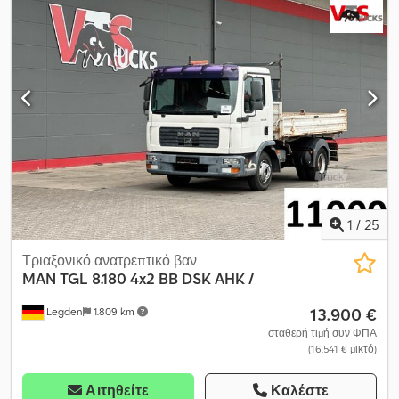
σιαγόνας Cruise control, ηλεκτρικά παράθυρα, ηλεκτρικοί
εξωτερικοί καθρέφτες Dsdpey Skgfefx Aqwsck - Δυνατότητα
χρηματοδότησης και ανταλλαγής - Παράδοση κατόπιν
συνεννόησης - 19% ΦΠΑ εκπεφρασμένο
1
/
25
Τριαξονικό ανατρεπτικό βαν
MAN
TGL 8.180 4x2 BB DSK AHK /
13.900 €
Legden
1.809 km
σταθερή τιμή συν ΦΠΑ
(16.541 € μικτό)
Αιτηθείτε
Καλέστε