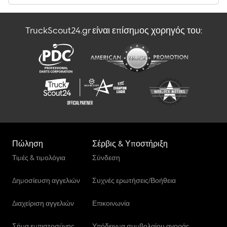
TruckScout24.gr είναι επίσημος χορηγός του:
Πώληση
Σέρβις & Υποστήριξη
Τιμές & τιμολόγια
Σύνδεση
Δημοσίευση αγγελιών
Συχνές ερωτήσεις/Βοήθεια
Διαχείριση αγγελιών
Επικοινωνία
Σήμα εμπιστοσύνης
Υπόδειγμα συμβολαίου αγοράς