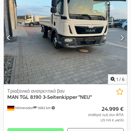
χιλ.
, πλάτος χώρου φόρτωσης:
2.300 χιλ.
, ύψος χώρου
φόρτωσης:
500 χιλ.
, Έτος κατασκευής:
2019
, Εξοπλισμός:
ABS,
κλιματισμός, φίλτρο αιθάλης
, Καινούργια ανατρεπόμενη
καρότσα 3-πλευρών, πίσω αιωρούμενη πόρτα, σημεία
πρόσδεσης στο χώρο φόρτωσης, και άλλα. Κλιματισμός, cruise
control, ηλεκτρικά παράθυρα, ηλεκτρικοί εξωτερικοί καθρέπτες. -
Δυνατότητα χρηματοδότησης και ανταλλαγής - Παράδοση
κατόπιν συμφωνίας Dedox T H Eyopfx Aqwjck - Εκπεφραστέος
ΦΠΑ 19%
1
/
6
Τριαξονικό ανατρεπτικό βαν
MAN
TGL 8.190 3-Seitenkipper "NEU"
24.999 €
Milmersdorf
1.682 km
σταθερή τιμή συν ΦΠΑ
(29.749 € μικτό)