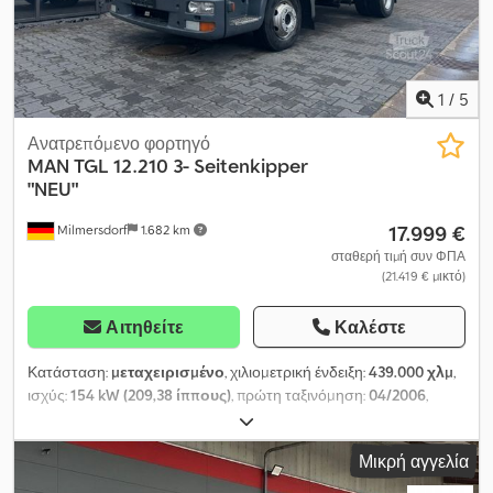
1
/
5
Ανατρεπόμενο φορτηγό
MAN
TGL 12.210 3- Seitenkipper
"NEU"
17.999 €
Milmersdorf
1.682 km
σταθερή τιμή συν ΦΠΑ
(21.419 € μικτό)
Αιτηθείτε
Καλέστε
Κατάσταση:
μεταχειρισμένο
, χιλιομετρική ένδειξη:
439.000 χλμ
,
ισχύς:
154 kW (209,38 ίππους)
, πρώτη ταξινόμηση:
04/2006
,
τύπος καυσίμου:
ντίζελ
, συνολικό βάρος:
11.999 κιλ
, Έτος
κατασκευής:
2006
, Εξοπλισμός:
ABS
, Νέα ανατρεπόμενη καρότσα
Μικρή αγγελία
3 πλευρών, πίσω ταλαντευόμενη πόρτα, σημεία πρόσδεσης στον
χώρο φόρτωσης κ.α. Σφαιρικός σύνδεσμος 3,5T, σύνδεσμος