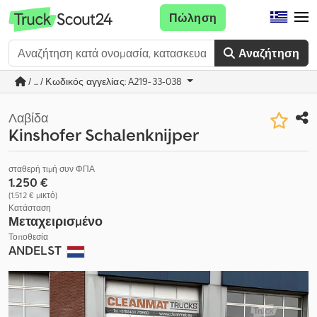
Πώληση
Αναζήτηση
/ ... / Κωδικός αγγελίας: A219-33-038
Λαβίδα
Kinshofer Schalenknijper
σταθερή τιμή συν ΦΠΑ
1.250 €
(1.512 € μικτό)
Κατάσταση
Μεταχειρισμένο
Τοποθεσία
ANDELST